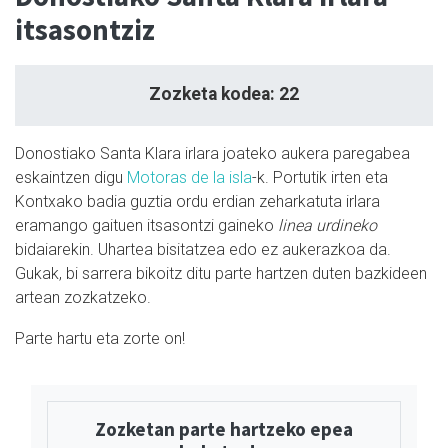
itsasontziz
Zozketa kodea: 22
Donostiako Santa Klara irlara joateko aukera paregabea
eskaintzen digu
Motoras de la isla
-k. Portutik irten eta
Kontxako badia guztia ordu erdian zeharkatuta irlara
eramango gaituen itsasontzi gaineko
linea urdineko
bidaiarekin. Uhartea bisitatzea edo ez aukerazkoa da.
Gukak, bi sarrera bikoitz ditu parte hartzen duten bazkideen
artean zozkatzeko.
Parte hartu eta zorte on!
Zozketan parte hartzeko epea