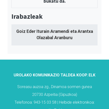
bukatu da.
Irabazleak
Goiz Eder Iturain Aramendi eta Arantxa
Olazabal Aranburu
UROLAKO KOMUNIKAZIO TALDEA KOOP. ELK
Soreasu auzoa zg., Dinamoa sormen gunea
20730 Azpeitia (Gipuzkoa)
Telefonoa: 943-15 03 58 | Helbide elektronikoa: