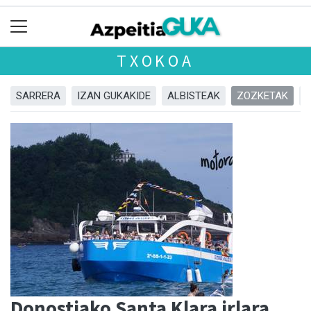
TXOKOA
SARRERA
IZAN GUKAKIDE
ALBISTEAK
ZOZKETAK
Donostiako Santa Klara irlara