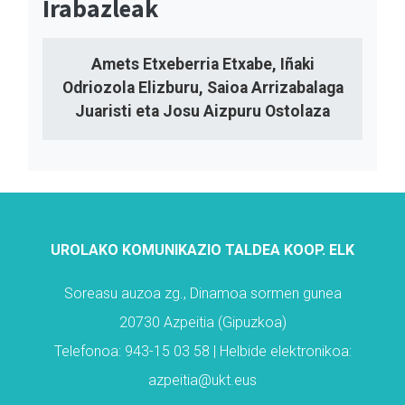
Irabazleak
Amets Etxeberria Etxabe, Iñaki
Odriozola Elizburu, Saioa Arrizabalaga
Juaristi eta Josu Aizpuru Ostolaza
UROLAKO KOMUNIKAZIO TALDEA KOOP. ELK
Soreasu auzoa zg., Dinamoa sormen gunea
20730 Azpeitia (Gipuzkoa)
Telefonoa: 943-15 03 58 | Helbide elektronikoa:
azpeitia@ukt.eus