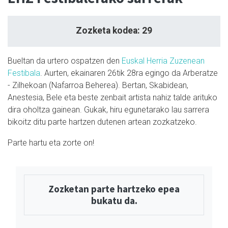
Zozketa kodea: 29
Bueltan da urtero ospatzen den
Euskal Herria Zuzenean
Festibala
. Aurten, ekainaren 26tik 28ra egingo da Arberatze
- Zilhekoan (Nafarroa Beherea). Bertan, Skabidean,
Anestesia, Bele eta beste zenbait artista nahiz talde arituko
dira oholtza gainean. Gukak, hiru egunetarako lau sarrera
bikoitz ditu parte hartzen dutenen artean zozkatzeko.
Parte hartu eta zorte on!
Zozketan parte hartzeko epea
bukatu da.