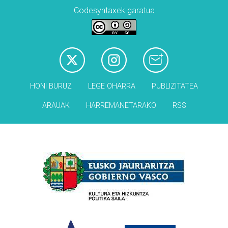
Codesyntaxek garatua
HONI BURUZ
LEGE OHARRA
PUBLIZITATEA
ARAUAK
HARREMANETARAKO
RSS
Babesleak