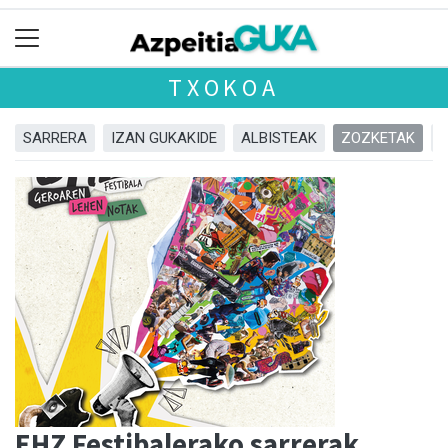
TXOKOA
SARRERA
IZAN GUKAKIDE
ALBISTEAK
ZOZKETAK
EHZ Festibalerako sarrerak