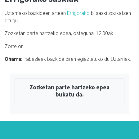
Uztarriako bazkideen artean
Errigorako
bi saski zozkatzen
ditugu.
Zozketan parte hartzeko epea, osteguna, 12:00ak.
Zorte on!
Oharra:
i
rabazleak bazkide diren egiaztatuko du Uztarriak.
Zozketan parte hartzeko epea
bukatu da.