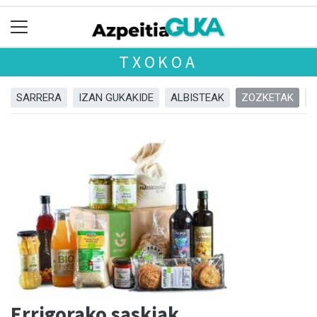
TXOKOA
SARRERA
IZAN GUKAKIDE
ALBISTEAK
ZOZKETAK
Errigorako saskiak