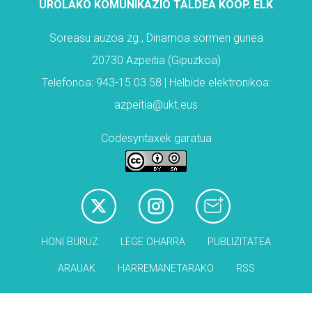
UROLAKO KOMUNIKAZIO TALDEA KOOP. ELK
Soreasu auzoa zg., Dinamoa sormen gunea
20730 Azpeitia (Gipuzkoa)
Telefonoa: 943-15 03 58 | Helbide elektronikoa:
azpeitia@ukt.eus
Codesyntaxek garatua
HONI BURUZ
LEGE OHARRA
PUBLIZITATEA
ARAUAK
HARREMANETARAKO
RSS