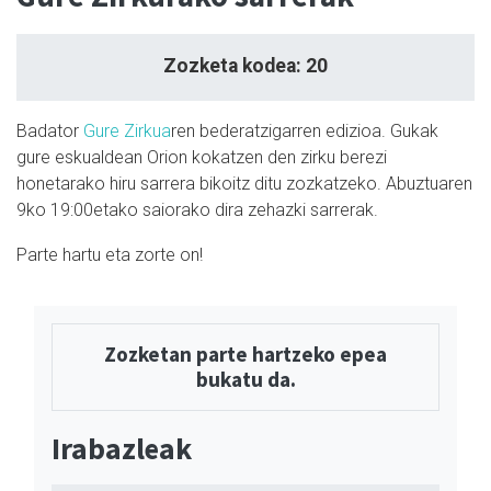
Zozketa kodea: 20
Badator
Gure Zirkua
ren bederatzigarren edizioa. Gukak
gure eskualdean Orion kokatzen den zirku berezi
honetarako hiru sarrera bikoitz ditu zozkatzeko. Abuztuaren
9ko 19:00etako saiorako dira zehazki sarrerak.
Parte hartu eta zorte on!
Zozketan parte hartzeko epea
bukatu da.
Irabazleak