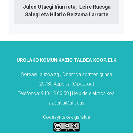
Julen Otaegi Iñurrieta, Leire Ruesga
Salegi eta Hilario Beizama Larrarte
UROLAKO KOMUNIKAZIO TALDEA KOOP. ELK
Soreasu auzoa zg., Dinamoa sormen gunea
20730 Azpeitia (Gipuzkoa)
Telefonoa: 943-15 03 58 | Helbide elektronikoa:
azpeitia@ukt.eus
Codesyntaxek garatua