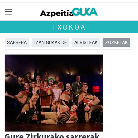
TXOKOA
SARRERA
IZAN GUKAKIDE
ALBISTEAK
ZOZKETAK
Gure Zirkurako sarrerak