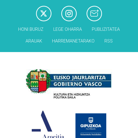
HONI BURUZ
LEGE OHARRA
PUBLIZITATEA
ARAUAK
HARREMANETARAKO
RSS
Babesleak