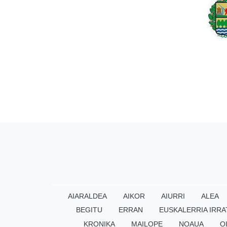
AIARALDEA
AIKOR
AIURRI
ALEA
BEGITU
ERRAN
EUSKALERRIA IRRA
KRONIKA
MAILOPE
NOAUA
O