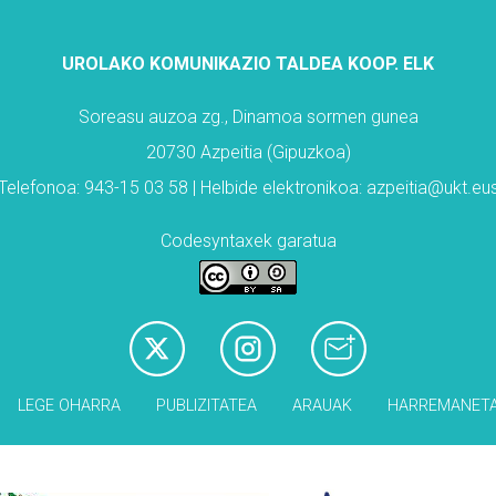
UROLAKO KOMUNIKAZIO TALDEA KOOP. ELK
Soreasu auzoa zg., Dinamoa sormen gunea
20730 Azpeitia (Gipuzkoa)
Telefonoa: 943-15 03 58 | Helbide elektronikoa: azpeitia@ukt.eu
Codesyntaxek garatua
LEGE OHARRA
PUBLIZITATEA
ARAUAK
HARREMANET
Babesleak