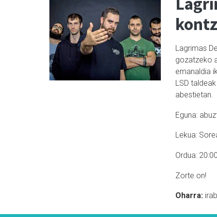
Lagri
kontz
Lagrimas De
gozatzeko a
emanaldia ik
LSD taldeak 
abestietan.
Eguna: abuz
Lekua: Sore
Ordua: 20:0
Zorte on!
Oharra:
i
rab