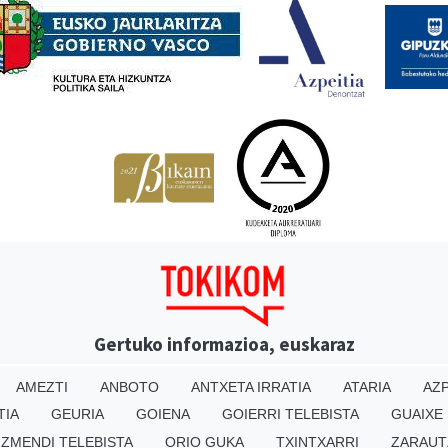
Gertuko informazioa, euskaraz
AMEZTI
ANBOTO
ANTXETA IRRATIA
ATARIA
AZP
TIA
GEURIA
GOIENA
GOIERRI TELEBISTA
GUAIXE
IZMENDI TELEBISTA
ORIO GUKA
TXINTXARRI
ZARAUT