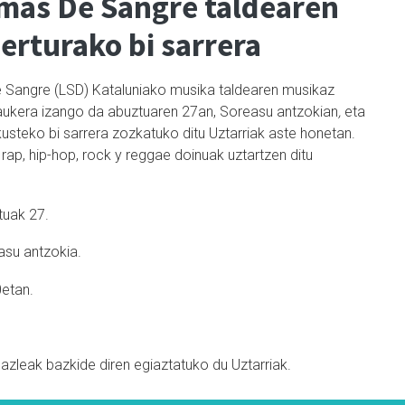
mas De Sangre taldearen
erturako bi sarrera
 Sangre (LSD) Kataluniako musika taldearen musikaz
ukera izango da abuztuaren 27an, Soreasu antzokian
,
eta
usteko bi sarrera zozkatuko ditu Uztarriak aste honetan.
rap, hip-hop, rock y reggae doinuak uztartzen ditu
tuak 27.
asu antzokia.
0etan.
azleak bazkide diren egiaztatuko du Uztarriak.