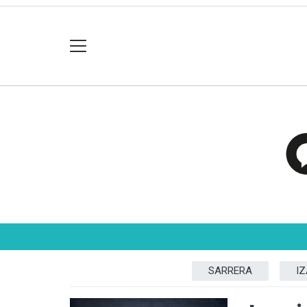
SARRERA
I