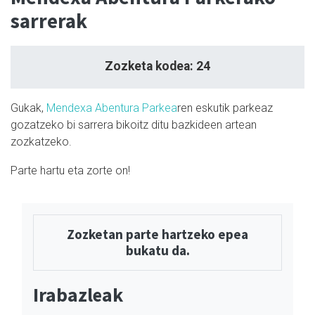
sarrerak
Zozketa kodea: 24
Gukak,
Mendexa Abentura Parkea
ren eskutik parkeaz
gozatzeko bi sarrera bikoitz ditu bazkideen artean
zozkatzeko.
Parte hartu eta zorte on!
Zozketan parte hartzeko epea
bukatu da.
Irabazleak