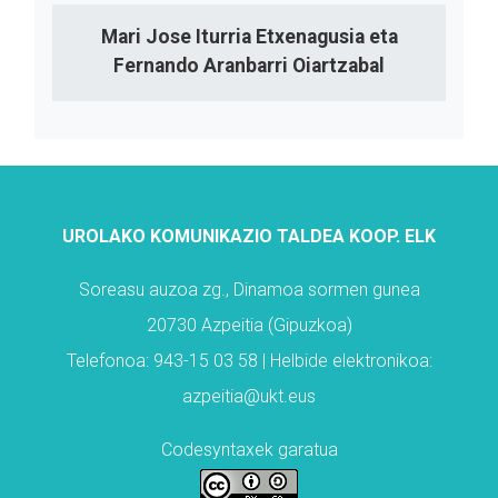
Mari Jose Iturria Etxenagusia eta
Fernando Aranbarri Oiartzabal
UROLAKO KOMUNIKAZIO TALDEA KOOP. ELK
Soreasu auzoa zg., Dinamoa sormen gunea
20730 Azpeitia (Gipuzkoa)
Telefonoa: 943-15 03 58 | Helbide elektronikoa:
azpeitia@ukt.eus
Codesyntaxek garatua