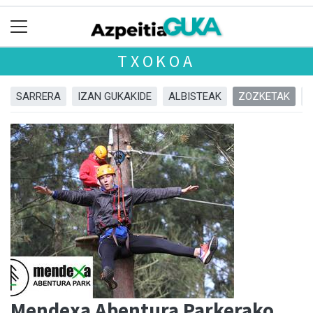
TXOKOA
SARRERA
IZAN GUKAKIDE
ALBISTEAK
ZOZKETAK
Mendexa Abentura Parkerako