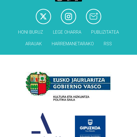
HONI BURUZ
LEGE OHARRA
PUBLIZITATEA
ARAUAK
HARREMANETARAKO
RSS
Babesleak