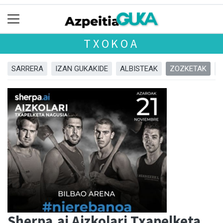
TXOKOA
SARRERA
IZAN GUKAKIDE
ALBISTEAK
ZOZKETAK
Sherpa.ai Aizkolari Txapelketa