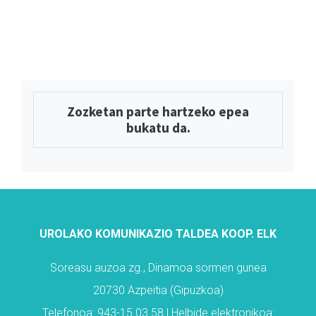
Zozketan parte hartzeko epea
bukatu da.
UROLAKO KOMUNIKAZIO TALDEA KOOP. ELK
Soreasu auzoa zg., Dinamoa sormen gunea
20730 Azpeitia (Gipuzkoa)
Telefonoa: 943-15 03 58 | Helbide elektronikoa: