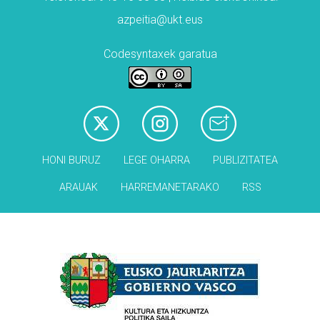
azpeitia@ukt.eus
Codesyntaxek garatua
HONI BURUZ
LEGE OHARRA
PUBLIZITATEA
ARAUAK
HARREMANETARAKO
RSS
Babesleak