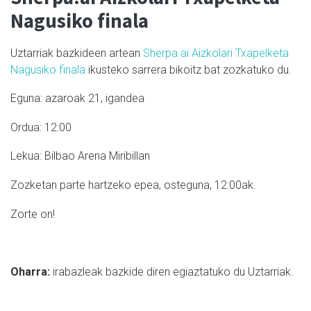
Nagusiko finala
Uztarriak bazkideen artean
Sherpa.ai Aizkolari Txapelketa
Nagusiko finala
ikusteko sarrera bikoitz bat zozkatuko du.
Eguna: azaroak 21, igandea
Ordua: 12:00
Lekua: Bilbao Arena Miribillan
Zozketan parte hartzeko epea, osteguna, 12:00ak.
Zorte on!
Oharra:
i
rabazleak bazkide diren egiaztatuko du Uztarriak.