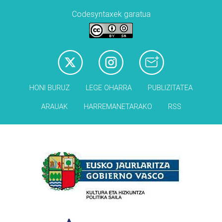
Codesyntaxek garatua
HONI BURUZ
LEGE OHARRA
PUBLIZITATEA
ARAUAK
HARREMANETARAKO
RSS
Babesleak