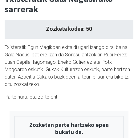
sarrerak
Zozketa kodea: 50
Txisteratik Egun Magikoan ekitaldi ugari izango dira, baina
Gala Nagusi bat ere izan da Soresu antzokian Rubi Ferez,
Juan Capilla, Iagomago, Eneko Gutierrez eta Potx
Magoaren eskutik. Gukak Kulturazen eskutik, parte hartzen
duten Azpeitia Gukako bazkideen artean bi sarrera bikoitz
ditu zozkatzeko.
Parte hartu eta zorte on!
Zozketan parte hartzeko epea
bukatu da.