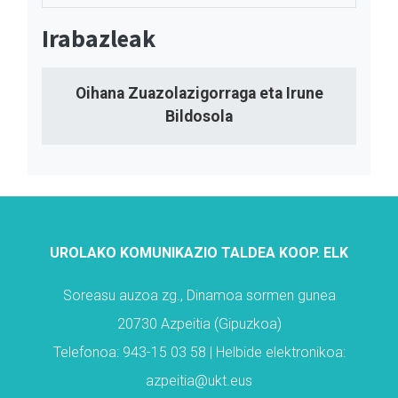
Irabazleak
Oihana Zuazolazigorraga eta Irune
Bildosola
UROLAKO KOMUNIKAZIO TALDEA KOOP. ELK
Soreasu auzoa zg., Dinamoa sormen gunea
20730 Azpeitia (Gipuzkoa)
Telefonoa: 943-15 03 58 | Helbide elektronikoa:
azpeitia@ukt.eus