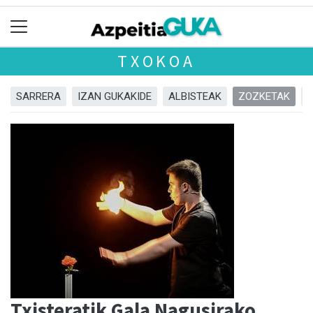
TXOKOA
SARRERA
IZAN GUKAKIDE
ALBISTEAK
ZOZKETAK
Txisteratik Gala Nagusirako