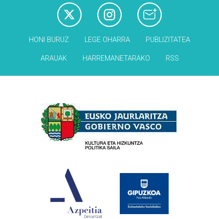
HONI BURUZ
LEGE OHARRA
PUBLIZITATEA
ARAUAK
HARREMANETARAKO
RSS
Babesleak