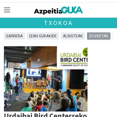
TXOKOA
SARRERA
IZAN GUKAKIDE
ALBISTEAK
ZOZKETAK
Urdaibai Bird Centerreko