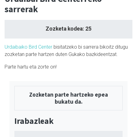
sarrerak
Zozketa kodea: 25
Urdaibaiko Bird Center
bisitatzeko bi sarrera bikoitz ditugu
zozketan parte hartzen duten Gukako bazkideentzat.
Parte hartu eta zorte on!
Zozketan parte hartzeko epea
bukatu da.
Irabazleak