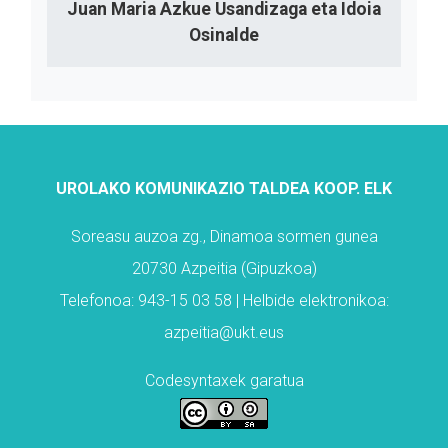
Juan Maria Azkue Usandizaga eta Idoia
Osinalde
UROLAKO KOMUNIKAZIO TALDEA KOOP. ELK
Soreasu auzoa zg., Dinamoa sormen gunea
20730 Azpeitia (Gipuzkoa)
Telefonoa: 943-15 03 58 | Helbide elektronikoa:
azpeitia@ukt.eus
Codesyntaxek garatua