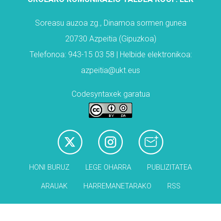
Soreasu auzoa zg., Dinamoa sormen gunea
20730 Azpeitia (Gipuzkoa)
Telefonoa: 943-15 03 58 | Helbide elektronikoa:
azpeitia@ukt.eus
Codesyntaxek garatua
HONI BURUZ
LEGE OHARRA
PUBLIZITATEA
ARAUAK
HARREMANETARAKO
RSS
Babesleak