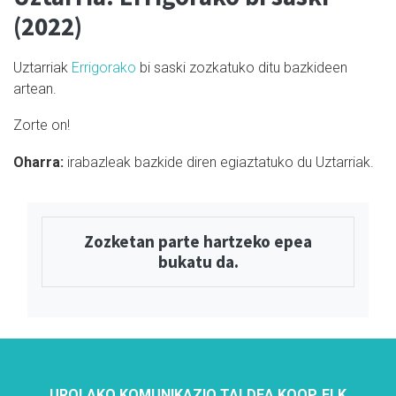
(2022)
Uztarriak
Errigorako
bi saski zozkatuko ditu bazkideen
artean.
Zorte on!
Oharra:
i
rabazleak bazkide diren egiaztatuko du Uztarriak.
Zozketan parte hartzeko epea
bukatu da.
UROLAKO KOMUNIKAZIO TALDEA KOOP. ELK