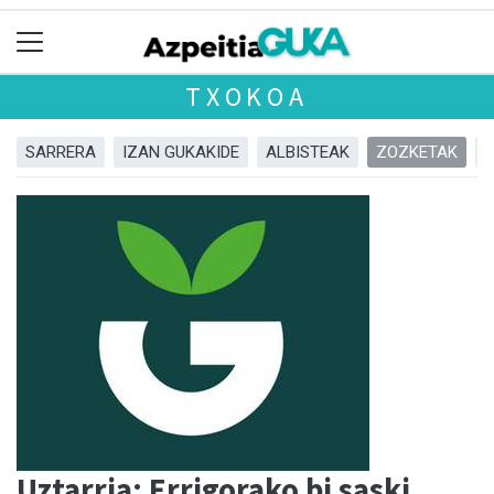
TXOKOA
SARRERA
IZAN GUKAKIDE
ALBISTEAK
ZOZKETAK
Uztarria: Errigorako bi saski