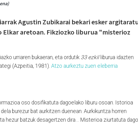
sena)
arrak Agustin Zubikarai bekari esker argitarat
 Elkar aretoan. Fikziozko liburua "misterioz
iazko urriaren bukaeran, eta ordutik
33 ezkil
liburua idazten
xategi (Azpeitia, 1981).
Atzo aurkeztu zuen eleberria
ormazioa oso dosifikatuta dagoelako liburu osoan. Istorioa
 dela burezur bat aurkitzen duenean. Aurkikuntza horren
ta hezur batzuk desagertzen dira… Misterioa ziurtatuta dago