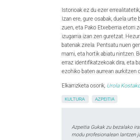
Istorioak ez du ezer errealitateti
Izan ere, gure osabak, duela urte 
zuen, eta Pako Etxeberria etorri z
izugarria izan zen guretzat. Hez
batenak zirela. Pentsatu nuen ger
mami, eta hortik abiatu nintzen. B
erraz identifikatzekoak dira, eta 
ezohiko baten aurrean aurkitzen d
Elkarrizketa osorik,
Urola Kostako
KULTURA
AZPEITIA
Azpeitia Gukak zu bezalako ira
modu profesionalean lantzen ja