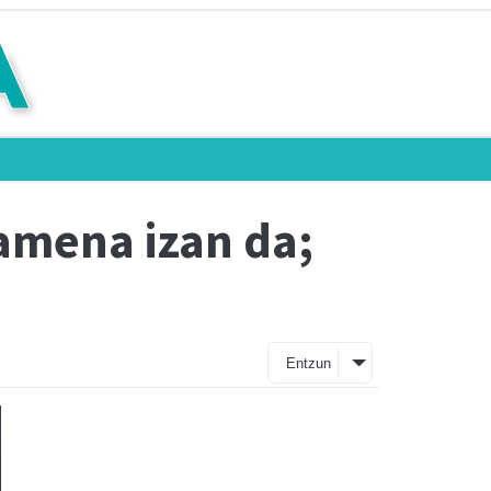
zamena izan da;
Entzun