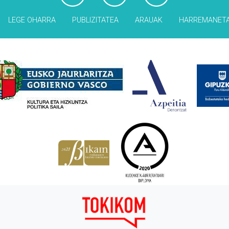
LEGE OHARRA
PUBLIZITATEA
ARAUAK
HARREMANET
Babesleak