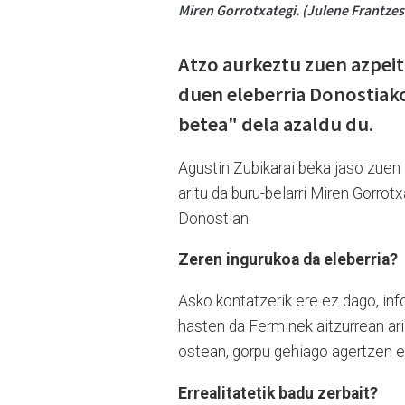
Miren Gorrotxategi. (Julene Frantze
Atzo aurkeztu zuen azpeiti
duen eleberria Donostiako
betea" dela azaldu du.
Agustin Zubikarai beka jaso zuen 
aritu da buru-belarri Miren Gorrot
Donostian.
Zeren ingurukoa da eleberria?
Asko kontatzerik ere ez dago, inf
hasten da Ferminek aitzurrean ari
ostean, gorpu gehiago agertzen e
Errealitatetik badu zerbait?