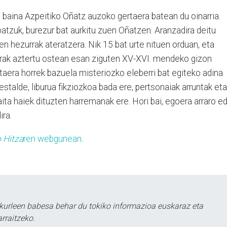
k, baina Azpeitiko Oñatz auzoko gertaera batean du oinarria.
batzuk, burezur bat aurkitu zuen Oñatzen. Aranzadira deitu
en hezurrak ateratzera. Nik 15 bat urte nituen orduan, eta
urrak aztertu ostean esan ziguten XV-XVI. mendeko gizon
taera horrek bazuela misteriozko eleberri bat egiteko adina
estalde, liburua fikziozkoa bada ere, pertsonaiak arruntak eta
baita haiek dituzten harremanak ere. Hori bai, egoera arraro e
ira.
 Hitza
ren webgunean
.
kurleen babesa behar du tokiko informazioa euskaraz eta
rraitzeko.