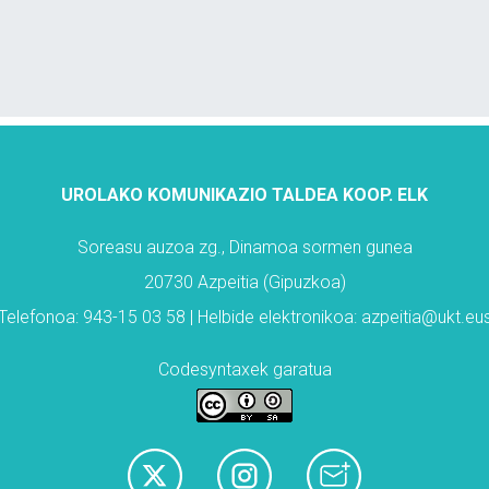
UROLAKO KOMUNIKAZIO TALDEA KOOP. ELK
Soreasu auzoa zg., Dinamoa sormen gunea
20730 Azpeitia (Gipuzkoa)
Telefonoa: 943-15 03 58 | Helbide elektronikoa: azpeitia@ukt.eu
Codesyntaxek garatua