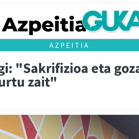
AZPEITIA
i: "Sakrifizioa eta go
urtu zait"