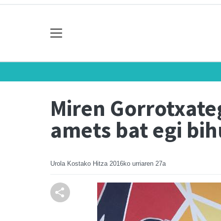
Miren Gorrotxateg
amets bat egi bih
Urola Kostako Hitza
2016ko urriaren 27a