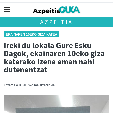
AZPEITIA
EKAINAREN 10EKO GIZA KATEA
Ireki du lokala Gure Esku
Dagok, ekainaren 10eko giza
katerako izena eman nahi
dutenentzat
Uztarria.eus
2018ko maiatzaren 4a