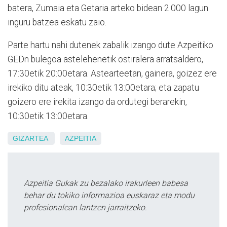
batera,
Zumaia eta Getaria arteko bidean 2.000 lagun
inguru batzea eskatu zaio.
Parte hartu nahi dutenek zabalik izango dute Azpeitiko
GEDn bulegoa astelehenetik ostiralera arratsaldero,
17:30etik 20:00etara. Astearteetan, gainera, goizez ere
irekiko ditu ateak, 10:30etik 13:00etara; eta zapatu
goizero ere irekita izango da ordutegi berarekin,
10:30etik 13:00etara.
GIZARTEA
AZPEITIA
Azpeitia Gukak zu bezalako irakurleen babesa
behar du tokiko informazioa euskaraz eta modu
profesionalean lantzen jarraitzeko.