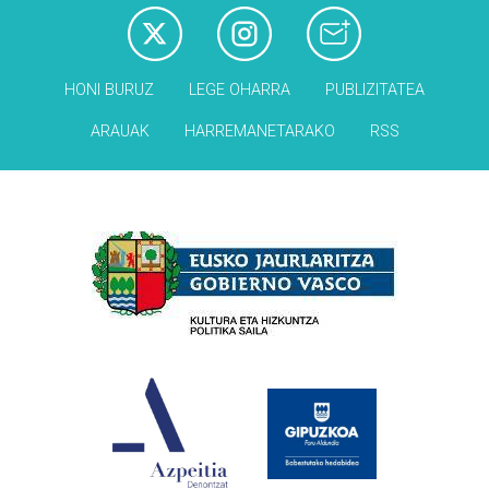
HONI BURUZ
LEGE OHARRA
PUBLIZITATEA
ARAUAK
HARREMANETARAKO
RSS
Babesleak