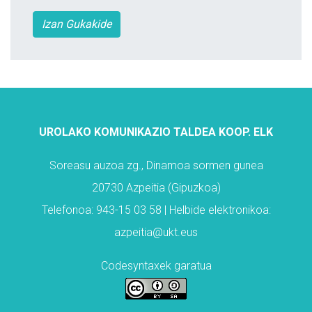
Izan Gukakide
UROLAKO KOMUNIKAZIO TALDEA KOOP. ELK
Soreasu auzoa zg., Dinamoa sormen gunea
20730 Azpeitia (Gipuzkoa)
Telefonoa: 943-15 03 58 | Helbide elektronikoa:
azpeitia@ukt.eus
Codesyntaxek garatua