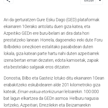
Entzun
Ari da gerturatzen Gure Esku Dago (GED) plataformak
ekainaren 10erako antolatu duen giza katea, eta
Azpeitiko GEDn ere buru-belarri ari dira data hori
prestatzeko lanean. Horrela, dagoeneko ireki dute Foru
Ibilbideko oinezkoen estalitako pasabidean duten
lokala, giza katean parte hartu nahi duten azpeitiarrek
izena bertan eman dezaten, edota kamisetak, zapiak
eta bestelako salgaiak eros ditzaten.
Donostia, Bilbo eta Gasteiz lotuko ditu ekainaren 10ean
erabakitzeko eskubidearen alde 201 kilometroko giza
kateak,
Eman eskua etorkizunari
leloarekin. 100.000
bat lagun elkartzea da GEDn asmoa. Helburu nagusia
lortzeko, Azpeitiari, Errezilekin eta Beizamarekin