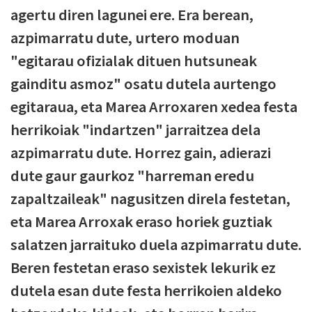
agertu diren lagunei ere. Era berean,
azpimarratu dute, urtero moduan
"egitarau ofizialak dituen hutsuneak
gainditu asmoz" osatu dutela aurtengo
egitaraua, eta Marea Arroxaren xedea festa
herrikoiak "indartzen" jarraitzea dela
azpimarratu dute. Horrez gain, adierazi
dute gaur gaurkoz "harreman eredu
zapaltzaileak" nagusitzen direla festetan,
eta Marea Arroxak eraso horiek guztiak
salatzen jarraituko duela azpimarratu dute.
Beren festetan eraso sexistek lekurik ez
dutela esan dute festa herrikoien aldeko