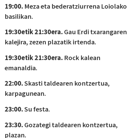
19:00.
Meza eta bederatziurrena Loiolako
basilikan.
19:30etik 21:30era.
Gau Erdi txarangaren
kalejira, zezen plazatik irtenda.
19:30etik 21:30era.
Rock kalean
emanaldia.
22:00.
Skasti taldearen kontzertua,
karpagunean.
23:00.
Su festa.
23:30.
Gozategi taldearen kontzertua,
plazan.