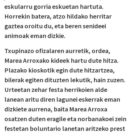
eskularru gorria eskuetan hartuta.
Horrekin batera, atzo hildako herritar
gaztea oroitu du, eta beren senideei
animoak eman dizkie.
Txupinazo ofizalaren aurretik, ordea,
Marea Arroxako kideek hartu dute hitza.
Plazako kioskotik egin dute hitzartzea,
bilerak egiten dituzten lekutik, hain zuzen.
Urteetan zehar festa herrikoien alde
lanean aritu diren lagunei eskerrak eman
dizkiete aurrena, baita Marea Arroxa
osatzen duten eragile eta norbanakoei zein
festetan boluntario lanetan aritzeko prest