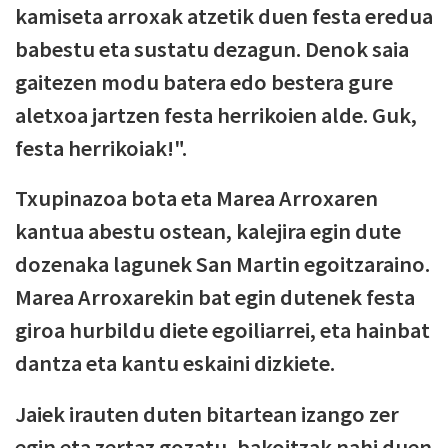
kamiseta arroxak atzetik duen festa eredua
babestu eta sustatu dezagun. Denok saia
gaitezen modu batera edo bestera gure
aletxoa jartzen festa herrikoien alde. Guk,
festa herrikoiak!".
Txupinazoa bota eta Marea Arroxaren
kantua abestu ostean, kalejira egin dute
dozenaka lagunek San Martin egoitzaraino.
Marea Arroxarekin bat egin dutenek festa
giroa hurbildu diete egoiliarrei, eta hainbat
dantza eta kantu eskaini dizkiete.
Jaiek irauten duten bitartean izango zer
egin eta zertaz gozatu, bakoitzak nahi duen