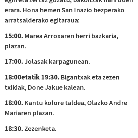
erara. Hona hemen San Inazio bezperako
arratsalderako egitaraua:
15:00.
Marea Arroxaren herri bazkaria,
plazan.
17:00.
Jolasak karpagunean.
18:00etatik 19:30.
Bigantxak eta zezen
txikiak, Done Jakue kalean.
18:00.
Kantu kolore taldea, Olazko Andre
Mariaren plazan.
18:30.
Zezenketa.