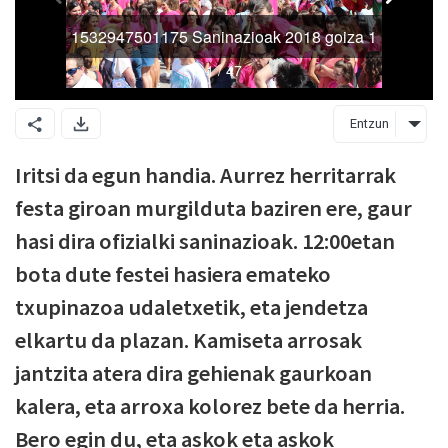
Entzun
Iritsi da egun handia. Aurrez herritarrak
festa giroan murgilduta baziren ere, gaur
hasi dira ofizialki saninazioak. 12:00etan
bota dute festei hasiera emateko
txupinazoa udaletxetik, eta jendetza
elkartu da plazan. Kamiseta arrosak
jantzita atera dira gehienak gaurkoan
kalera, eta arroxa kolorez bete da herria.
Bero egin du, eta askok eta askok