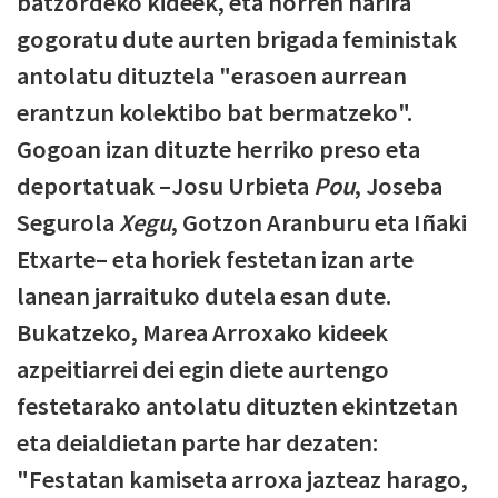
batzordeko kideek, eta horren harira
gogoratu dute aurten brigada feministak
antolatu dituztela "erasoen aurrean
erantzun kolektibo bat bermatzeko".
Gogoan izan dituzte herriko preso eta
deportatuak –Josu Urbieta
Pou
, Joseba
Segurola
Xegu
, Gotzon Aranburu eta Iñaki
Etxarte– eta horiek festetan izan arte
lanean jarraituko dutela esan dute.
Bukatzeko, Marea Arroxako kideek
azpeitiarrei dei egin diete aurtengo
festetarako antolatu dituzten ekintzetan
eta deialdietan parte har dezaten:
"Festatan kamiseta arroxa jazteaz harago,