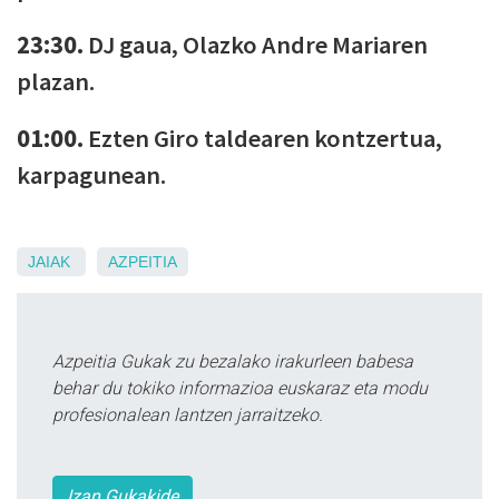
23:30.
DJ gaua, Olazko Andre Mariaren
plazan.
01:00.
Ezten Giro taldearen kontzertua,
karpagunean.
JAIAK
AZPEITIA
Azpeitia Gukak zu bezalako irakurleen babesa
behar du tokiko informazioa euskaraz eta modu
profesionalean lantzen jarraitzeko.
Izan Gukakide