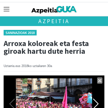
AZPEITIA
SANINAZIOAK 2018
Arroxa koloreak eta festa
giroak hartu dute herria
Uztarria.eus
2018ko uztailaren 30a