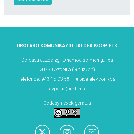
UROLAKO KOMUNIKAZIO TALDEA KOOP. ELK
Soreasu auzoa zg., Dinamoa sormen gunea
20730 Azpeitia (Gipuzkoa)
Telefonoa: 943-15 03 58 | Helbide elektronikoa:
azpeitia@ukt.eus
Codesyntaxek garatua