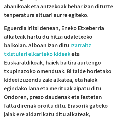
abanikoak eta antzekoak behar izan dituzte
tenperatura altuari aurre egiteko.
Eguerdia iritsi denean, Eneko Etxeberria
alkateak hartu du hitza udaletxeko
balkoian. Alboan izan ditu
Izarraitz
txistulari elkarteko kideak
eta
Euskaraldikoak, haiek baitira aurtengo
txupinazoko omenduak. Bi talde horietako
kideei zuzendu zaie alkatea, eta haiek
egindako lana eta merituak aipatu ditu.
Ondoren, preso daudenak eta festetan
falta direnak oroitu ditu. Erasorik gabeko
jaiak ere aldarrikatu ditu alkateak,