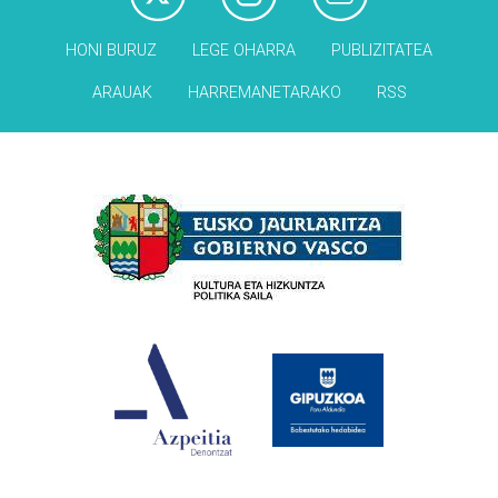
HONI BURUZ
LEGE OHARRA
PUBLIZITATEA
ARAUAK
HARREMANETARAKO
RSS
Babesleak