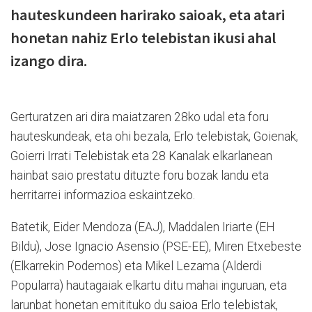
hauteskundeen harirako saioak, eta atari
honetan nahiz Erlo telebistan ikusi ahal
izango dira.
Gerturatzen ari dira maiatzaren 28ko udal eta foru
hauteskundeak, eta ohi bezala, Erlo telebistak, Goienak,
Goierri Irrati Telebistak eta 28 Kanalak elkarlanean
hainbat saio prestatu dituzte foru bozak landu eta
herritarrei informazioa eskaintzeko.
Batetik, Eider Mendoza (EAJ), Maddalen Iriarte (EH
Bildu), Jose Ignacio Asensio (PSE-EE), Miren Etxebeste
(Elkarrekin Podemos) eta Mikel Lezama (Alderdi
Popularra) hautagaiak elkartu ditu mahai inguruan, eta
larunbat honetan emitituko du saioa Erlo telebistak,