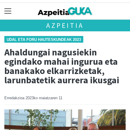
AZPEITIA
UDAL ETA FORU HAUTESKUNDEAK 2023
Ahaldungai nagusiekin
egindako mahai ingurua eta
banakako elkarrizketak,
larunbatetik aurrera ikusgai
Erredakzioa
2023ko maiatzaren 11