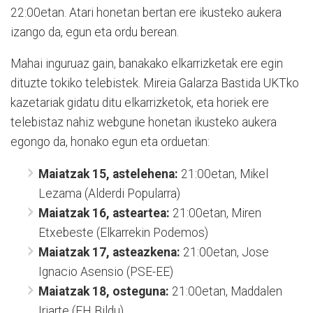
22:00etan. Atari honetan bertan ere ikusteko aukera
izango da, egun eta ordu berean.
Mahai inguruaz gain, banakako elkarrizketak ere egin
dituzte tokiko telebistek. Mireia Galarza Bastida UKTko
kazetariak gidatu ditu elkarrizketok, eta horiek ere
telebistaz nahiz webgune honetan ikusteko aukera
egongo da, honako egun eta orduetan:
Maiatzak 15, astelehena:
21:00etan, Mikel
Lezama (Alderdi Popularra)
Maiatzak 16, asteartea:
21:00etan, Miren
Etxebeste (Elkarrekin Podemos)
Maiatzak 17, asteazkena:
21:00etan, Jose
Ignacio Asensio (PSE-EE)
Maiatzak 18, osteguna:
21:00etan, Maddalen
Iriarte (EH Bildu)