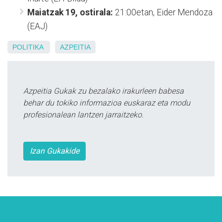
Maiatzak 19, ostirala:
21:00etan, Eider Mendoza
(EAJ)
POLITIKA
AZPEITIA
Azpeitia Gukak zu bezalako irakurleen babesa
behar du tokiko informazioa euskaraz eta modu
profesionalean lantzen jarraitzeko.
Izan Gukakide