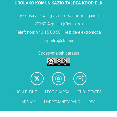
UROLAKO KOMUNIKAZIO TALDEA KOOP. ELK
Soreasu auzoa zg., Dinamoa sormen gunea
20730 Azpeitia (Gipuzkoa)
Telefonoa: 943-15 03 58 | Helbide elektronikoa:
azpeitia@ukt.eus
Codesyntaxek garatua
HONI BURUZ
LEGE OHARRA
PUBLIZITATEA
ARAUAK
HARREMANETARAKO
RSS