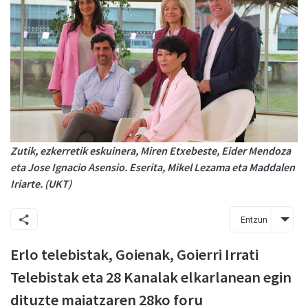
Zutik, ezkerretik eskuinera, Miren Etxebeste, Eider Mendoza
eta Jose Ignacio Asensio. Eserita, Mikel Lezama eta Maddalen
Iriarte. (UKT)
Entzun
Erlo telebistak, Goienak, Goierri Irrati
Telebistak eta 28 Kanalak elkarlanean egin
dituzte maiatzaren 28ko foru