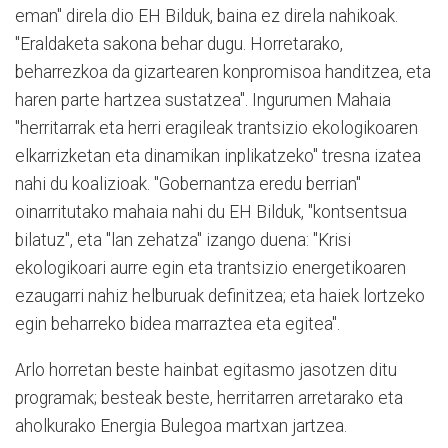
eman" direla dio EH Bilduk, baina ez direla nahikoak.
"Eraldaketa sakona behar dugu. Horretarako,
beharrezkoa da gizartearen konpromisoa handitzea, eta
haren parte hartzea sustatzea". Ingurumen Mahaia
"herritarrak eta herri eragileak trantsizio ekologikoaren
elkarrizketan eta dinamikan inplikatzeko" tresna izatea
nahi du koalizioak. "Gobernantza eredu berrian"
oinarritutako mahaia nahi du EH Bilduk, "kontsentsua
bilatuz", eta "lan zehatza" izango duena: "Krisi
ekologikoari aurre egin eta trantsizio energetikoaren
ezaugarri nahiz helburuak definitzea; eta haiek lortzeko
egin beharreko bidea marraztea eta egitea".
Arlo horretan beste hainbat egitasmo jasotzen ditu
programak; besteak beste, herritarren arretarako eta
aholkurako Energia Bulegoa martxan jartzea.