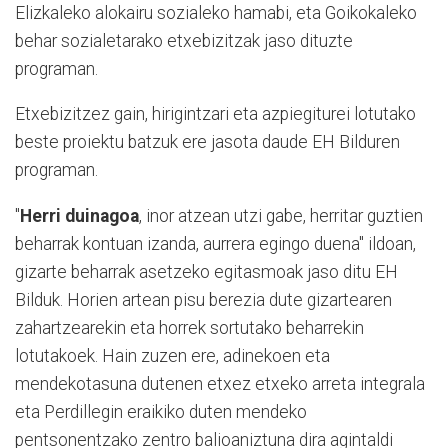
Elizkaleko alokairu sozialeko hamabi, eta Goikokaleko
behar sozialetarako etxebizitzak jaso dituzte
programan.
Etxebizitzez gain, hirigintzari eta azpiegiturei lotutako
beste proiektu batzuk ere jasota daude EH Bilduren
programan.
"
Herri duinagoa
, inor atzean utzi gabe, herritar guztien
beharrak kontuan izanda, aurrera egingo duena" ildoan,
gizarte beharrak asetzeko egitasmoak jaso ditu EH
Bilduk. Horien artean pisu berezia dute gizartearen
zahartzearekin eta horrek sortutako beharrekin
lotutakoek. Hain zuzen ere, adinekoen eta
mendekotasuna dutenen etxez etxeko arreta integrala
eta Perdillegin eraikiko duten mendeko
pentsonentzako zentro balioaniztuna dira agintaldi