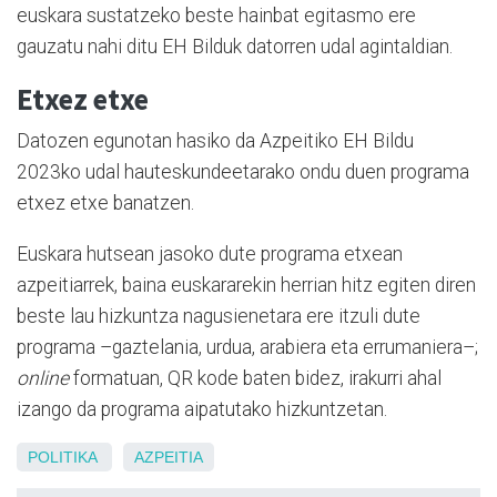
euskara sustatzeko beste hainbat egitasmo ere
gauzatu nahi ditu EH Bilduk datorren udal agintaldian.
Etxez etxe
Datozen egunotan hasiko da Azpeitiko EH Bildu
2023ko udal hauteskundeetarako ondu duen programa
etxez etxe banatzen.
Euskara hutsean jasoko dute programa etxean
azpeitiarrek, baina euskararekin herrian hitz egiten diren
beste lau hizkuntza nagusienetara ere itzuli dute
programa –gaztelania, urdua, arabiera eta errumaniera–;
online
formatuan, QR kode baten bidez, irakurri ahal
izango da programa aipatutako hizkuntzetan.
POLITIKA
AZPEITIA