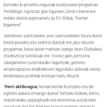
berrirako bi proiektu nagusiak koalizioaren programan.
Perdillegin, egoitzaz gain Eguneko Zentro berria ere
irekiko dutela azpimarratu du EH Bilduk, "herrian
bigarrena".
Adinekoen zaintzarekin zein zaintzaileekin lotura duten
beste proiektu eta zerbitzu batzuk ere jaso dituzte
programan, baita laster martxan izango diren Elizkaleko
etxebizitza tutelatuak ere. Horiez gain, pertsona
zaurgarrienei zuzendutako laguntzak, gazteen
emantzipazioa ahalbidetzen lagunduko dutenak edota
berdintasun politikak kontuan hartu dituzte.
"
Herri aktiboagoa
, herrian bertan bizitzeko eta lan
egiteko aukera emango duena" lortzeko bidean, berriz,
industriarako azpiegiturak eta ekonomia sustatzeko
laguntzak dira EH Bilduren proposamenen artean bi