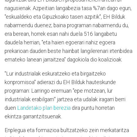
nagusienak. Azpeitian langabezia tasa %7an dago egun,
"eskualdeko eta Gipuzkoako tasen azpitik", EH Bilduk
nabarmendu duenez; baina programan nabarmendu du,
era berean, horrek esan nahi duela 516 langabetu
daudela herrian, "eta haien egoerari nahiz egoera
prekarioan dauden beste hainbat langilerenari irtenbidea
emateko lanean jarraitzea" dagokiola dio koalizioak.
"Lur industrialak eskuratzeko eta birgaitzeko
konpromisoa" adierazi du EH Bilduk hauteskunde
programan: Larringo eremuan "epe motzean, lur
industrialak erabilgarri" jartzea eta udalak iragarri berri
duen
Landetako plan berezia
dira puntu horretan
ekintza garrantzitsuenak.
Enplegua eta formazioa bultzatzeko zein merkataritza