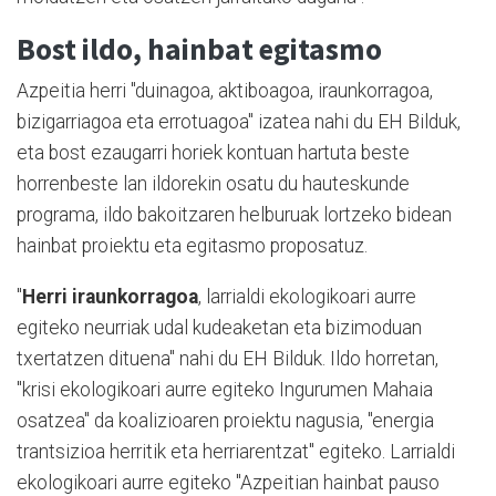
Bost ildo, hainbat egitasmo
Azpeitia herri "duinagoa, aktiboagoa, iraunkorragoa,
bizigarriagoa eta errotuagoa" izatea nahi du EH Bilduk,
eta bost ezaugarri horiek kontuan hartuta beste
horrenbeste lan ildorekin osatu du hauteskunde
programa, ildo bakoitzaren helburuak lortzeko bidean
hainbat proiektu eta egitasmo proposatuz.
"
Herri iraunkorragoa
, larrialdi ekologikoari aurre
egiteko neurriak udal kudeaketan eta bizimoduan
txertatzen dituena" nahi du EH Bilduk. Ildo horretan,
"krisi ekologikoari aurre egiteko Ingurumen Mahaia
osatzea" da koalizioaren proiektu nagusia, "energia
trantsizioa herritik eta herriarentzat" egiteko. Larrialdi
ekologikoari aurre egiteko "Azpeitian hainbat pauso