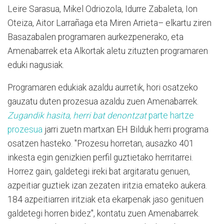
Leire Sarasua, Mikel Odriozola, Idurre Zabaleta, Ion
Oteiza, Aitor Larrañaga eta Miren Arrieta– elkartu ziren
Basazabalen programaren aurkezpenerako, eta
Amenabarrek eta Alkortak aletu zituzten programaren
eduki nagusiak.
Programaren edukiak azaldu aurretik, hori osatzeko
gauzatu duten prozesua azaldu zuen Amenabarrek.
Zugandik hasita, herri bat denontzat
parte hartze
prozesua
jarri zuetn martxan EH Bilduk herri programa
osatzen hasteko. "Prozesu horretan, ausazko 401
inkesta egin genizkien perfil guztietako herritarrei.
Horrez gain, galdetegi ireki bat argitaratu genuen,
azpeitiar guztiek izan zezaten iritzia emateko aukera.
184 azpeitiarren iritziak eta ekarpenak jaso genituen
galdetegi horren bidez", kontatu zuen Amenabarrek.