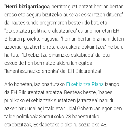
"
Herri bizigarriagoa
, herritar guztientzat herrian bertan
eroso eta seguru bizitzeko aukerak eskaintzen dituena"
da hauteskunde programaren beste ildo bat, eta
"etxebizitza politika eraldatzailea" da arlo horretan EH
Bilduren proiektu nagusia, "herrian bertan bizi nahi duten
azpeitiar guztiei horretarako aukera eskaintzea" helburu
hartuta. "Etxebizitza oinarrizko eskubidea" da, eta
eskubide hori bermatze aldera lan egitea
"lehentasunezko erronka" da EH Bildurentzat.
Arlo honetan, iaz onartutako
Etxebizitza Plana
izango
da EH Bildurentzat ardatza. Besteak beste, "babes
publikoko etxebizitzak sustatzen jarraitzea" nahi du
azken hiru udal agintaldietan Udal Gobernuan egon den
talde politikoak: Santutxoko 28 babestutako
etxebizitzak, Esklabetako alokairu sozialeko 48,