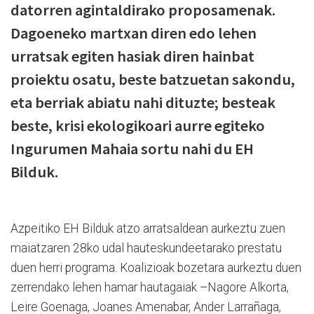
datorren agintaldirako proposamenak.
Dagoeneko martxan diren edo lehen
urratsak egiten hasiak diren hainbat
proiektu osatu, beste batzuetan sakondu,
eta berriak abiatu nahi dituzte; besteak
beste, krisi ekologikoari aurre egiteko
Ingurumen Mahaia sortu nahi du EH
Bilduk.
Azpeitiko EH Bilduk atzo arratsaldean aurkeztu zuen
maiatzaren 28ko udal hauteskundeetarako prestatu
duen herri programa. Koalizioak bozetara aurkeztu duen
zerrendako lehen hamar hautagaiak –Nagore Alkorta,
Leire Goenaga, Joanes Amenabar, Ander Larrañaga,