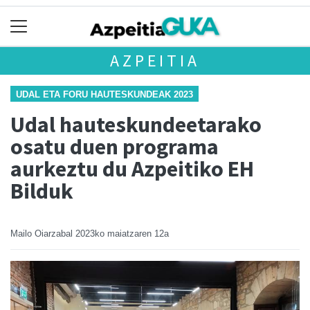
AZPEITIA
UDAL ETA FORU HAUTESKUNDEAK 2023
Udal hauteskundeetarako
osatu duen programa
aurkeztu du Azpeitiko EH
Bilduk
Mailo Oiarzabal
2023ko maiatzaren 12a