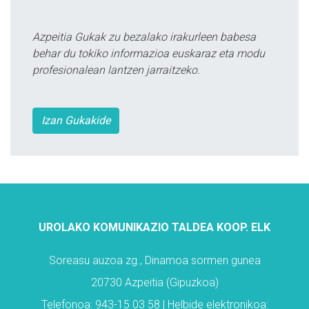
Azpeitia Gukak zu bezalako irakurleen babesa
behar du tokiko informazioa euskaraz eta modu
profesionalean lantzen jarraitzeko.
Izan Gukakide
UROLAKO KOMUNIKAZIO TALDEA KOOP. ELK
Soreasu auzoa zg., Dinamoa sormen gunea
20730 Azpeitia (Gipuzkoa)
Telefonoa: 943-15 03 58 | Helbide elektronikoa: