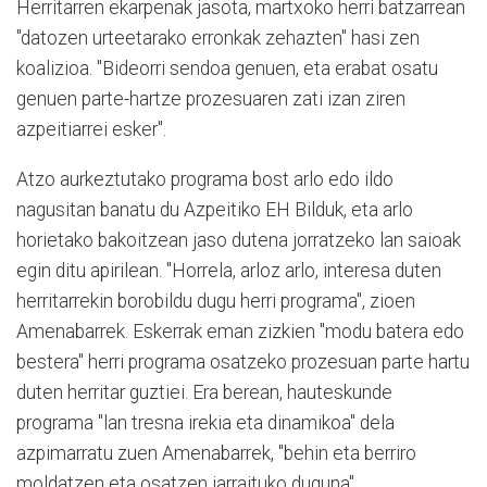
Herritarren ekarpenak jasota, martxoko herri batzarrean
"datozen urteetarako erronkak zehazten" hasi zen
koalizioa. "Bideorri sendoa genuen, eta erabat osatu
genuen parte-hartze prozesuaren zati izan ziren
azpeitiarrei esker".
Atzo aurkeztutako programa bost arlo edo ildo
nagusitan banatu du Azpeitiko EH Bilduk, eta arlo
horietako bakoitzean jaso dutena jorratzeko lan saioak
egin ditu apirilean. "Horrela, arloz arlo, interesa duten
herritarrekin borobildu dugu herri programa", zioen
Amenabarrek. Eskerrak eman zizkien "modu batera edo
bestera" herri programa osatzeko prozesuan parte hartu
duten herritar guztiei. Era berean, hauteskunde
programa "lan tresna irekia eta dinamikoa" dela
azpimarratu zuen Amenabarrek, "behin eta berriro
moldatzen eta osatzen jarraituko duguna".