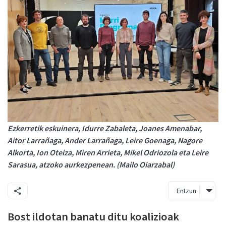
Ezkerretik eskuinera, Idurre Zabaleta, Joanes Amenabar,
Aitor Larrañaga, Ander Larrañaga, Leire Goenaga, Nagore
Alkorta, Ion Oteiza, Miren Arrieta, Mikel Odriozola eta Leire
Sarasua, atzoko aurkezpenean. (Mailo Oiarzabal)
Entzun
Bost ildotan banatu ditu koalizioak