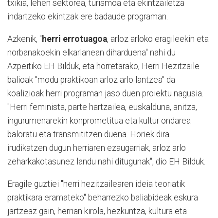
txikia, lehen sektorea, turismoa eta ekintzailetza
indartzeko ekintzak ere badaude programan.
Azkenik, "
herri errotuagoa
, arloz arloko eragileekin eta
norbanakoekin elkarlanean diharduena" nahi du
Azpeitiko EH Bilduk, eta horretarako, Herri Hezitzaile
balioak "modu praktikoan arloz arlo lantzea" da
koalizioak herri programan jaso duen proiektu nagusia.
"Herri feminista, parte hartzailea, euskalduna, anitza,
ingurumenarekin konprometitua eta kultur ondarea
baloratu eta transmititzen duena. Horiek dira
irudikatzen dugun herriaren ezaugarriak, arloz arlo
zeharkakotasunez landu nahi ditugunak", dio EH Bilduk.
Eragile guztiei "herri hezitzailearen ideia teoriatik
praktikara eramateko" beharrezko baliabideak eskura
jartzeaz gain, herrian kirola, hezkuntza, kultura eta