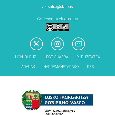
azpeitia@ukt.eus
Codesyntaxek garatua
HONI BURUZ
LEGE OHARRA
PUBLIZITATEA
ARAUAK
HARREMANETARAKO
RSS
Babesleak