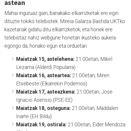
astean
Mahai inguruaz gain, banakako elkarrizketak ere egin
dituzte tokiko telebistek. Mireia Galarza Bastida UKTko
kazetariak gidatu ditu elkarrizketok, eta horiek ere
telebistaz nahiz webgune honetan ikusteko aukera
egongo da, honako egun eta orduetan:
Maiatzak 15, astelehena:
21:00etan, Mikel
Lezama (Alderdi Popularra)
Maiatzak 16, asteartea:
21:00etan, Miren
Etxebeste (Elkarrekin Podemos)
Maiatzak 17, asteazkena:
21:00etan, Jose
Ignacio Asensio (PSE-EE)
Maiatzak 18, osteguna:
21:00etan, Maddalen
Iriarte (EH Bildu)
Maiatzak 19, ostirala:
21:00etan, Eider Mendoza