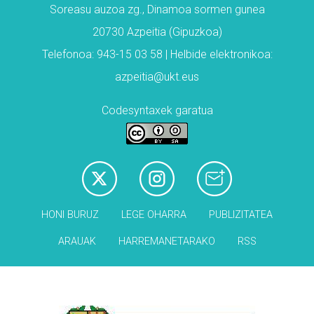
Soreasu auzoa zg., Dinamoa sormen gunea
20730 Azpeitia (Gipuzkoa)
Telefonoa: 943-15 03 58 | Helbide elektronikoa:
azpeitia@ukt.eus
Codesyntaxek garatua
HONI BURUZ
LEGE OHARRA
PUBLIZITATEA
ARAUAK
HARREMANETARAKO
RSS
Babesleak