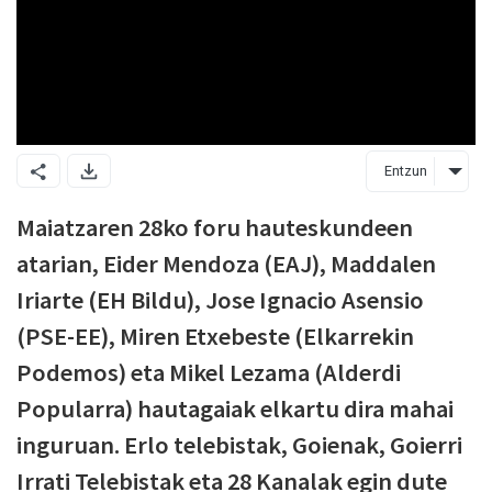
Entzun
Maiatzaren 28ko foru hauteskundeen
atarian, Eider Mendoza (EAJ), Maddalen
Iriarte (EH Bildu), Jose Ignacio Asensio
(PSE-EE), Miren Etxebeste (Elkarrekin
Podemos) eta Mikel Lezama (Alderdi
Popularra) hautagaiak elkartu dira mahai
inguruan. Erlo telebistak, Goienak, Goierri
Irrati Telebistak eta 28 Kanalak egin dute