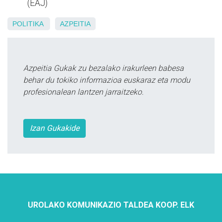
(EAJ)
POLITIKA
AZPEITIA
Azpeitia Gukak zu bezalako irakurleen babesa
behar du tokiko informazioa euskaraz eta modu
profesionalean lantzen jarraitzeko.
Izan Gukakide
UROLAKO KOMUNIKAZIO TALDEA KOOP. ELK