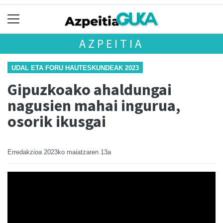
AZPEITIA
UDAL ETA FORU HAUTESKUNDEAK 2023
Gipuzkoako ahaldungai
nagusien mahai ingurua,
osorik ikusgai
Erredakzioa
2023ko maiatzaren 13a