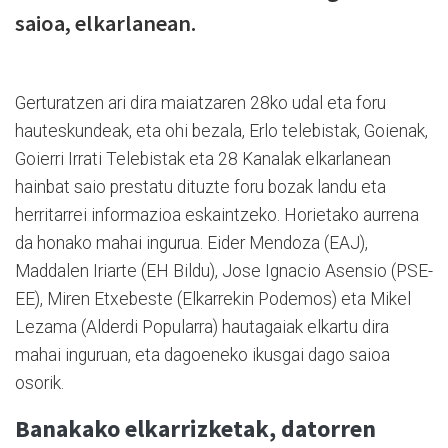
saioa, elkarlanean.
Gerturatzen ari dira maiatzaren 28ko udal eta foru
hauteskundeak, eta ohi bezala, Erlo telebistak, Goienak,
Goierri Irrati Telebistak eta 28 Kanalak elkarlanean
hainbat saio prestatu dituzte foru bozak landu eta
herritarrei informazioa eskaintzeko. Horietako aurrena
da honako mahai ingurua. Eider Mendoza (EAJ),
Maddalen Iriarte (EH Bildu), Jose Ignacio Asensio (PSE-
EE), Miren Etxebeste (Elkarrekin Podemos) eta Mikel
Lezama (Alderdi Popularra) hautagaiak elkartu dira
mahai inguruan, eta dagoeneko ikusgai dago saioa
osorik.
Banakako elkarrizketak, datorren