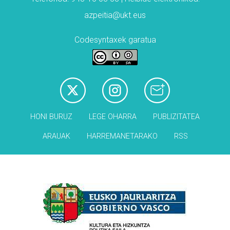
azpeitia@ukt.eus
Codesyntaxek garatua
HONI BURUZ
LEGE OHARRA
PUBLIZITATEA
ARAUAK
HARREMANETARAKO
RSS
Babesleak