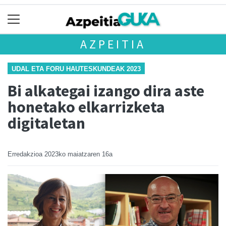
AZPEITIA
UDAL ETA FORU HAUTESKUNDEAK 2023
Bi alkategai izango dira aste
honetako elkarrizketa
digitaletan
Erredakzioa
2023ko maiatzaren 16a