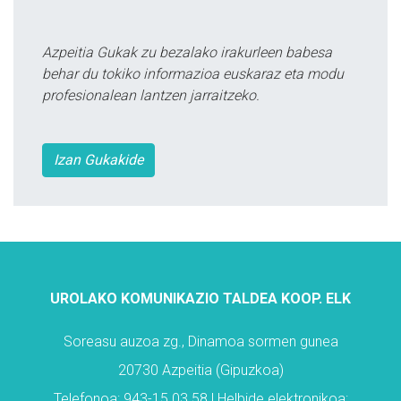
Azpeitia Gukak zu bezalako irakurleen babesa
behar du tokiko informazioa euskaraz eta modu
profesionalean lantzen jarraitzeko.
Izan Gukakide
UROLAKO KOMUNIKAZIO TALDEA KOOP. ELK
Soreasu auzoa zg., Dinamoa sormen gunea
20730 Azpeitia (Gipuzkoa)
Telefonoa: 943-15 03 58 | Helbide elektronikoa: