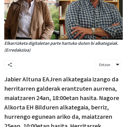
Elkarrizketa digitaletan parte hartuko duten bi alkategaiak.
(Erredakzioa)
Entzun
Jabier Altuna EAJren alkategaia izango da
herritarren galderak erantzuten aurrena,
maiatzaren 24an, 18:00etan hasita. Nagore
Alkorta EH Bilduren alkategaia, berriz,
hurrengo egunean ariko da, maiatzaren
25ean, 10:00etan hasita. Herritarrek