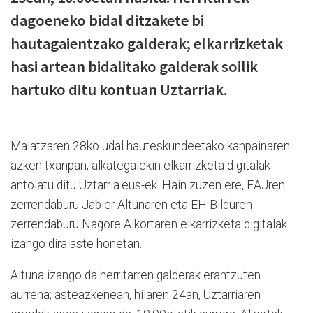
dagoeneko bidal ditzakete bi
hautagaientzako galderak; elkarrizketak
hasi artean bidalitako galderak soilik
hartuko ditu kontuan Uztarriak.
Maiatzaren 28ko udal hauteskundeetako kanpainaren
azken txanpan, alkategaiekin elkarrizketa digitalak
antolatu ditu Uztarria.eus-ek. Hain zuzen ere, EAJren
zerrendaburu Jabier Altunaren eta EH Bilduren
zerrendaburu Nagore Alkortaren elkarrizketa digitalak
izango dira aste honetan.
Altuna izango da herritarren galderak erantzuten
aurrena; asteazkenean, hilaren 24an, Uztarriaren