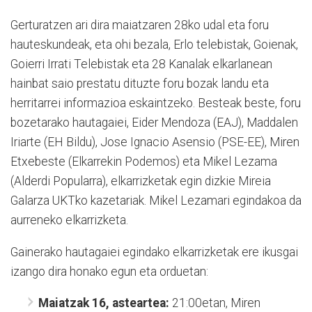
Gerturatzen ari dira maiatzaren 28ko udal eta foru
hauteskundeak, eta ohi bezala, Erlo telebistak, Goienak,
Goierri Irrati Telebistak eta 28 Kanalak elkarlanean
hainbat saio prestatu dituzte foru bozak landu eta
herritarrei informazioa eskaintzeko. Besteak beste, foru
bozetarako hautagaiei, Eider Mendoza (EAJ), Maddalen
Iriarte (EH Bildu), Jose Ignacio Asensio (PSE-EE), Miren
Etxebeste (Elkarrekin Podemos) eta Mikel Lezama
(Alderdi Popularra), elkarrizketak egin dizkie Mireia
Galarza UKTko kazetariak. Mikel Lezamari egindakoa da
aurreneko elkarrizketa.
Gainerako hautagaiei egindako elkarrizketak ere ikusgai
izango dira honako egun eta orduetan:
Maiatzak 16, asteartea:
21:00etan, Miren