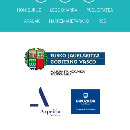
HONI BURUZ
LEGE OHARRA
PUBLIZITATEA
ARAUAK
HARREMANETARAKO
RSS
Babesleak