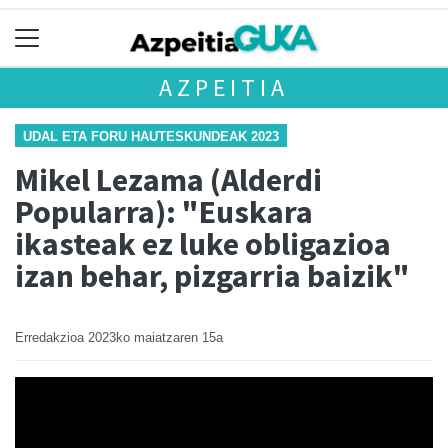
AZPEITIA
UDAL ETA FORU HAUTESKUNDEAK 2023
Mikel Lezama (Alderdi
Popularra): "Euskara
ikasteak ez luke obligazioa
izan behar, pizgarria baizik"
Erredakzioa
2023ko maiatzaren 15a