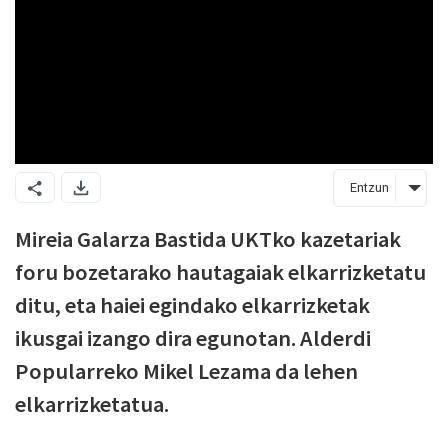
Entzun
Mireia Galarza Bastida UKTko kazetariak
foru bozetarako hautagaiak elkarrizketatu
ditu, eta haiei egindako elkarrizketak
ikusgai izango dira egunotan. Alderdi
Popularreko Mikel Lezama da lehen
elkarrizketatua.