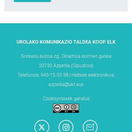
UROLAKO KOMUNIKAZIO TALDEA KOOP. ELK
Soreasu auzoa zg., Dinamoa sormen gunea
20730 Azpeitia (Gipuzkoa)
Telefonoa: 943-15 03 58 | Helbide elektronikoa:
azpeitia@ukt.eus
Codesyntaxek garatua