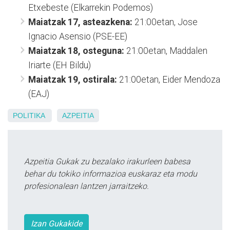
Etxebeste (Elkarrekin Podemos)
Maiatzak 17, asteazkena:
21:00etan, Jose
Ignacio Asensio (PSE-EE)
Maiatzak 18, osteguna:
21:00etan, Maddalen
Iriarte (EH Bildu)
Maiatzak 19, ostirala:
21:00etan, Eider Mendoza
(EAJ)
POLITIKA
AZPEITIA
Azpeitia Gukak zu bezalako irakurleen babesa
behar du tokiko informazioa euskaraz eta modu
profesionalean lantzen jarraitzeko.
Izan Gukakide