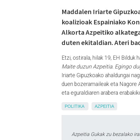
Maddalen Iriarte Gipuzko
koalizioak Espainiako Ko
Alkorta Azpeitiko alkateg
duten ekitaldian. Ateri ba
Etzi, ostirala, hilak 19, EH Bildu
Maite duzun Azpeitia. Egingo d
Iriarte Gipuzkoako ahaldungai na
duen bozeramaileak eta Nagore Alk
eta eguraldiaren arabera erabakiko
POLITIKA
AZPEITIA
Azpeitia Gukak zu bezalako ira