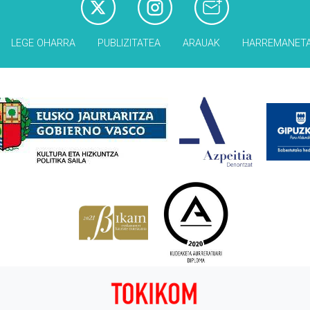
LEGE OHARRA
PUBLIZITATEA
ARAUAK
HARREMANET
Babesleak