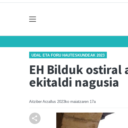
UDAL ETA FORU HAUTESKUNDEAK 2023
EH Bilduk ostiral
ekitaldi nagusia
Aitziber Arzallus
2023ko maiatzaren 17a