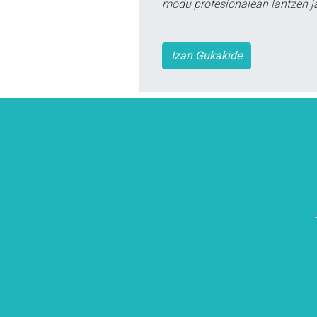
modu profesionalean lantzen ja
Izan Gukakide