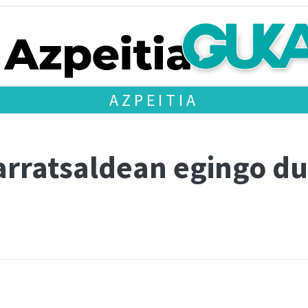
AZPEITIA
 arratsaldean egingo d