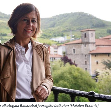
 alkategaia Basazabal jauregiko balkoian (Maialen Etxaniz)