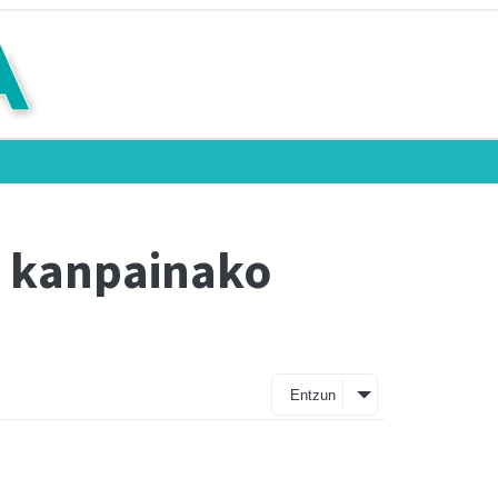
u kanpainako
Entzun