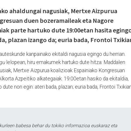
ako ahaldungai nagusiak, Mertxe Aizpurua
ngresuan duen bozeramaileak eta Nagore
aiak parte hartuko dute 19:00etan hasita eging
da, plazan izango da; euria bada, Frontoi Txikia
k hauteskunde kanpainako ekitaldi nagusia egingo du herrian.
ugu
lelopean, hiru emakumek hartuko dute hitza: Maddalen
gusiak, Mertxe Aizpurua koalizioak Espainiako Kongresuan
orta Azpeitiko alkategaiak. 19:00etan hasiko da ekitaldia,
 dute non egin: ateri bada, plazan; euria bada, Frontoi Txikian
kurleen babesa behar du tokiko informazioa euskaraz eta