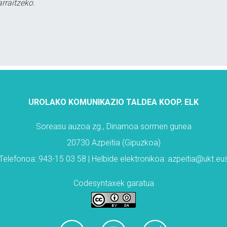
rraitzeko.
UROLAKO KOMUNIKAZIO TALDEA KOOP. ELK
Soreasu auzoa zg., Dinamoa sormen gunea
20730 Azpeitia (Gipuzkoa)
Telefonoa: 943-15 03 58 | Helbide elektronikoa: azpeitia@ukt.eu
Codesyntaxek garatua