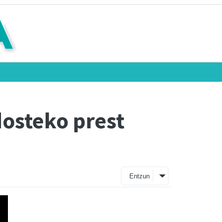
dosteko prest
Entzun