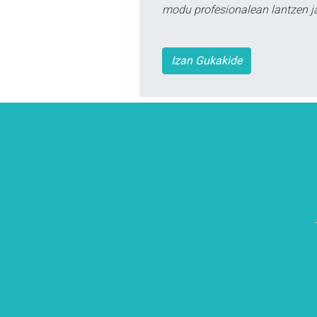
modu profesionalean lantzen ja
Izan Gukakide