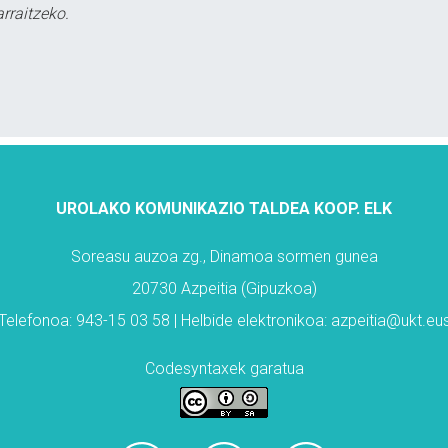
rraitzeko.
UROLAKO KOMUNIKAZIO TALDEA KOOP. ELK
Soreasu auzoa zg., Dinamoa sormen gunea
20730 Azpeitia (Gipuzkoa)
Telefonoa: 943-15 03 58 | Helbide elektronikoa: azpeitia@ukt.eu
Codesyntaxek garatua