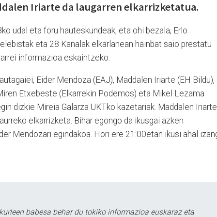
alen Iriarte da laugarren elkarrizketatua.
8ko udal eta foru hauteskundeak, eta ohi bezala, Erlo
i Telebistak eta 28 Kanalak elkarlanean hainbat saio prestatu
tarrei informazioa eskaintzeko.
utagaiei, Eider Mendoza (EAJ), Maddalen Iriarte (EH Bildu),
Miren Etxebeste (Elkarrekin Podemos) eta Mikel Lezama
 egin dizkie Mireia Galarza UKTko kazetariak. Maddalen Iriarte
urreko elkarrizketa. Bihar egongo da ikusgai azken
ider Mendozari egindakoa. Hori ere 21:00etan ikusi ahal izan
kurleen babesa behar du tokiko informazioa euskaraz eta