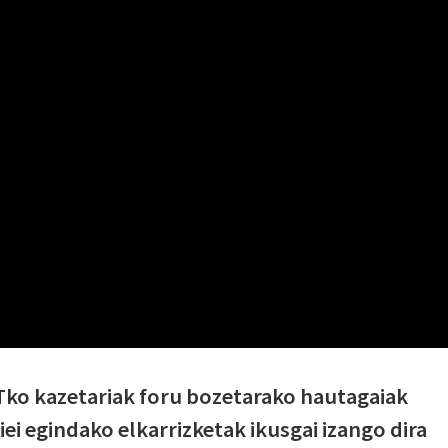
Tko kazetariak foru bozetarako hautagaiak
iei egindako elkarrizketak ikusgai izango dira