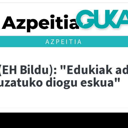
AZPEITIA
(EH Bildu): "Edukiak a
uzatuko diogu eskua"