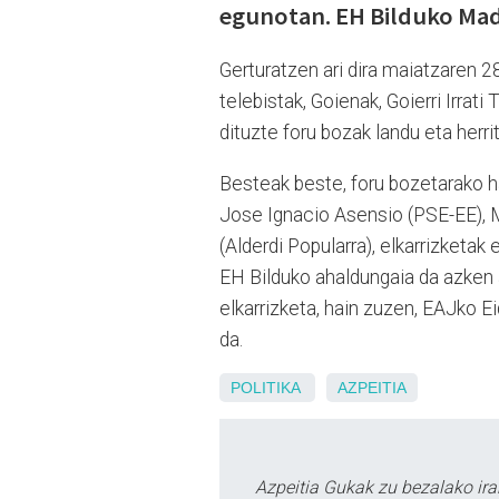
egunotan. EH Bilduko Madd
Gerturatzen ari dira maiatzaren 2
telebistak, Goienak, Goierri Irrat
dituzte foru bozak landu eta herri
Besteak beste, foru bozetarako ha
Jose Ignacio Asensio (PSE-EE), 
(Alderdi Popularra), elkarrizketak
EH Bilduko ahaldungaia da azken a
elkarrizketa, hain zuzen, EAJko E
da.
POLITIKA
AZPEITIA
Azpeitia Gukak zu bezalako ira