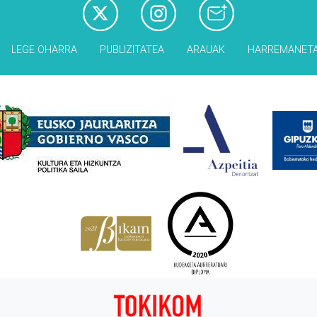
LEGE OHARRA
PUBLIZITATEA
ARAUAK
HARREMANET
Babesleak