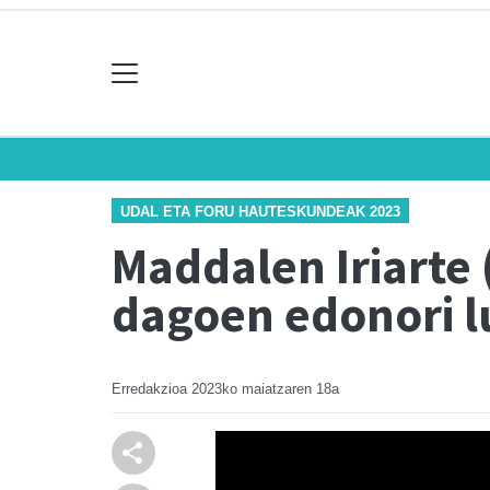
UDAL ETA FORU HAUTESKUNDEAK 2023
Maddalen Iriarte 
dagoen edonori l
Erredakzioa
2023ko maiatzaren 18a