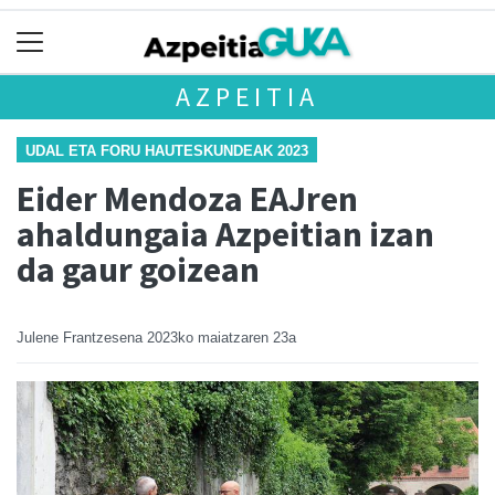
AZPEITIA
UDAL ETA FORU HAUTESKUNDEAK 2023
Eider Mendoza EAJren
ahaldungaia Azpeitian izan
da gaur goizean
Julene Frantzesena
2023ko maiatzaren 23a