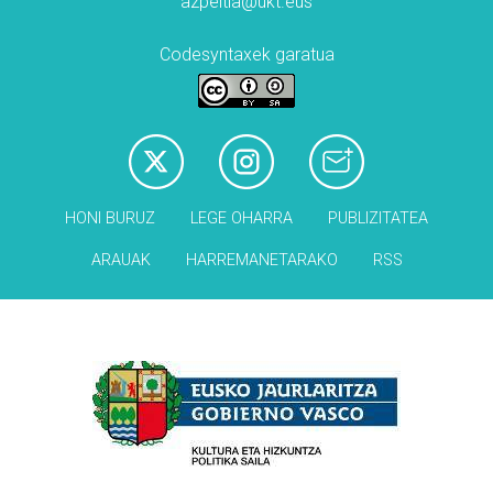
azpeitia@ukt.eus
Codesyntaxek garatua
HONI BURUZ
LEGE OHARRA
PUBLIZITATEA
ARAUAK
HARREMANETARAKO
RSS
Babesleak