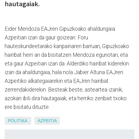
hautagaiak.
Eider Mendoza EAJren Gipuzkoako ahaldungaia
Azpeitian izan da gaur goizean. Foru
hauteskundeetarako kanpainaren barruan, Gipuzkoako
hainbat herri ari da bisitatzen Mendoza egunotan, eta
eta gaur Azpeitian izan da. Alderdiko hainbat kiderekin
izan da ahaldungaia, hala nola Jabier Altuna EAJren
Azpeitiko alkategaiarekin eta EAJren hainbat
zerrendakiderekin. Besteak beste, asteartea izanik,
azokan ibili dira hautagaiak, eta herriko zenbait txoko
ere bisitatu dituzte.
POLITIKA
AZPEITIA