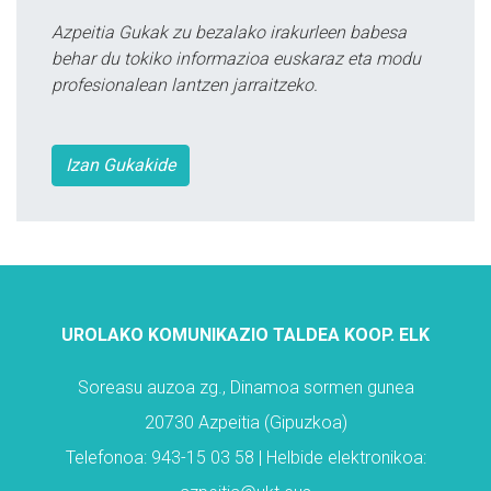
Azpeitia Gukak zu bezalako irakurleen babesa
behar du tokiko informazioa euskaraz eta modu
profesionalean lantzen jarraitzeko.
Izan Gukakide
UROLAKO KOMUNIKAZIO TALDEA KOOP. ELK
Soreasu auzoa zg., Dinamoa sormen gunea
20730 Azpeitia (Gipuzkoa)
Telefonoa: 943-15 03 58 | Helbide elektronikoa: