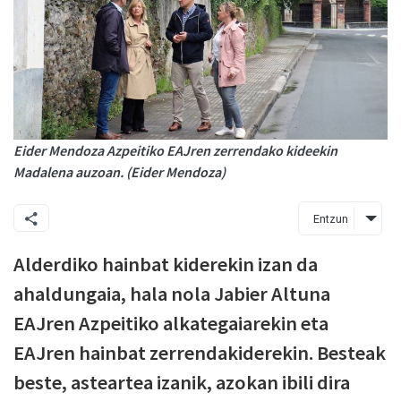
Eider Mendoza Azpeitiko EAJren zerrendako kideekin
Madalena auzoan. (Eider Mendoza)
Entzun
Alderdiko hainbat kiderekin izan da
ahaldungaia, hala nola Jabier Altuna
EAJren Azpeitiko alkategaiarekin eta
EAJren hainbat zerrendakiderekin. Besteak
beste, asteartea izanik, azokan ibili dira