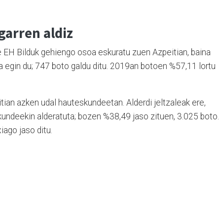
garren aldiz
e EH Bilduk gehiengo osoa eskuratu zuen Azpeitian, baina
 egin du; 747 boto galdu ditu. 2019an botoen %57,11 lortu
itian azken udal hauteskundeetan. Alderdi jeltzaleak ere,
undeekin alderatuta; bozen %38,49 jaso zituen, 3.025 boto.
iago jaso ditu.