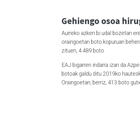
Gehiengo osoa hiru
Aurreko azken bi udal bozetan er
oraingoetan boto kopuruan behera
zituen, 4.489 boto.
EAJ bigarren indarra izan da Azpe
botoak galdu ditu 2019ko hautesk
Oraingoetan, berriz, 413 boto gutx