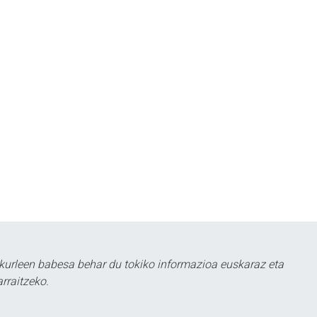
kurleen babesa behar du tokiko informazioa euskaraz eta
rraitzeko.