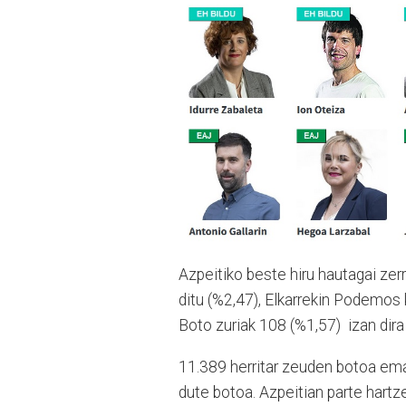
Azpeitiko beste hiru hautagai zer
ditu (%2,47), Elkarrekin Podemos 
Boto zuriak 108 (%1,57) izan dira
11.389 herritar zeuden botoa em
dute botoa. Azpeitian parte hartz