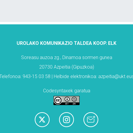
UROLAKO KOMUNIKAZIO TALDEA KOOP. ELK
Soreasu auzoa zg., Dinamoa sormen gunea
20730 Azpeitia (Gipuzkoa)
Telefonoa: 943-15 03 58 | Helbide elektronikoa: azpeitia@ukt.eu
Codesyntaxek garatua