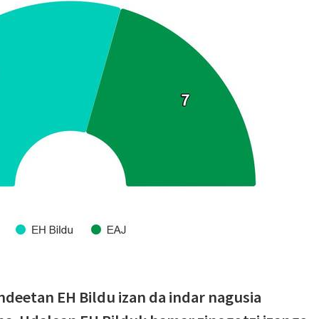
deetan EH Bildu izan da indar nagusia