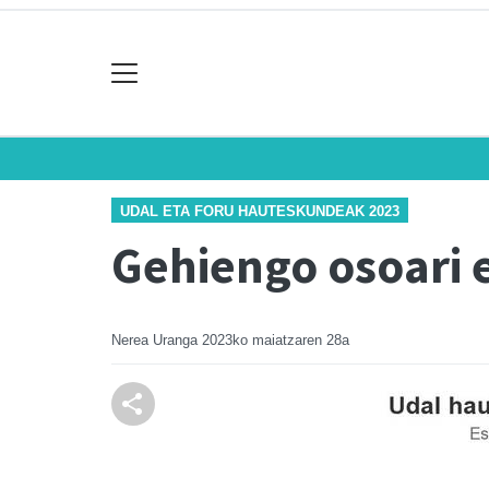
UDAL ETA FORU HAUTESKUNDEAK 2023
Gehiengo osoari e
Nerea Uranga
2023ko maiatzaren 28a