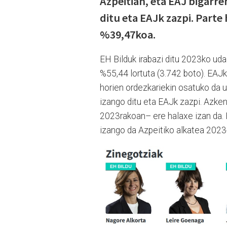
Azpeitian, eta EAJ bigarr
ditu eta EAJk zazpi. Parte
%39,47koa.
EH Bilduk irabazi ditu 2023ko ud
%55,44 lortuta (3.742 boto). EAJk,
horien ordezkariekin osatuko da u
izango ditu eta EAJk zazpi. Azke
2023rakoan– ere halaxe izan da. 
izango da Azpeitiko alkatea 2023