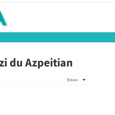
zi du Azpeitian
Entzun