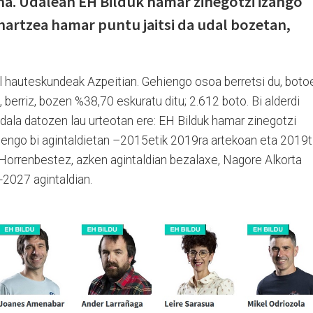
ena. Udalean EH Bilduk hamar zinegotzi izango
 hartzea hamar puntu jaitsi da udal bozetan,
al hauteskundeak Azpeitian. Gehiengo osoa berretsi du, boto
 berriz, bozen %38,70 eskuratu ditu; 2.612 boto. Bi alderdi
dala datozen lau urteotan ere: EH Bilduk hamar zinegotzi
nengo bi agintaldietan –2015etik 2019ra artekoan eta 2019t
Horrenbestez, azken agintaldian bezalaxe, Nagore Alkorta
-2027 agintaldian.