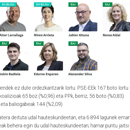
rendek ez dute ordezkaritzarik lortu: PSE-EEk 167 boto lortu
koalizioak 65 boz (%0,96) eta PPk, berriz, 56 boto (%0,83).
 eta baliogabeak 144 (%2,09).
atera deituta udal hauteskundeetan, eta 6.894 lagunek ema
eak behera egin du udal hauteskundeetan; hamar puntu jaitsi