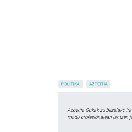
POLITIKA
AZPEITIA
Azpeitia Gukak zu bezalako ira
modu profesionalean lantzen ja