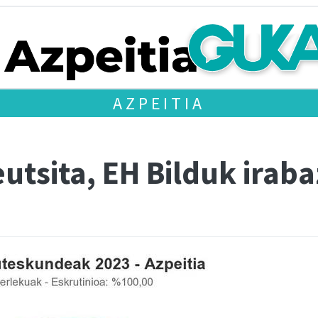
AZPEITIA
utsita, EH Bilduk iraba