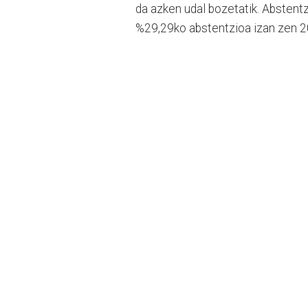
da azken udal bozetatik. Absten
%29,29ko abstentzioa izan zen 