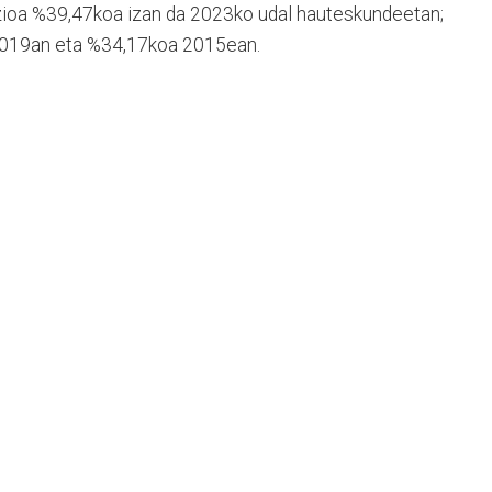
tzioa %39,47koa izan da 2023ko udal hauteskundeetan;
2019an eta %34,17koa 2015ean.