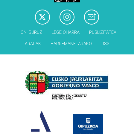
HONI BURUZ
LEGE OHARRA
PUBLIZITATEA
ARAUAK
HARREMANETARAKO
RSS
Babesleak