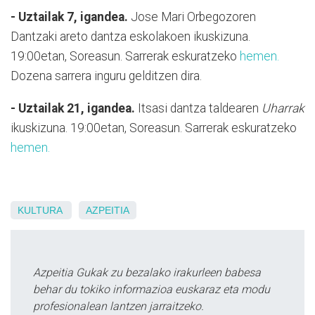
- Uztailak 7, igandea.
Jose Mari Orbegozoren
Dantzaki areto dantza eskolakoen ikuskizuna.
19:00etan, Soreasun. Sarrerak eskuratzeko
hemen.
Dozena sarrera inguru gelditzen dira.
- Uztailak 21, igandea.
Itsasi dantza taldearen
Uharrak
ikuskizuna. 19:00etan, Soreasun. Sarrerak eskuratzeko
hemen.
KULTURA
AZPEITIA
Azpeitia Gukak zu bezalako irakurleen babesa
behar du tokiko informazioa euskaraz eta modu
profesionalean lantzen jarraitzeko.