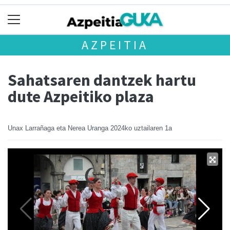
AZPEITIA
Sahatsaren dantzek hartu
dute Azpeitiko plaza
Unax Larrañaga eta Nerea Uranga
2024ko uztailaren 1a