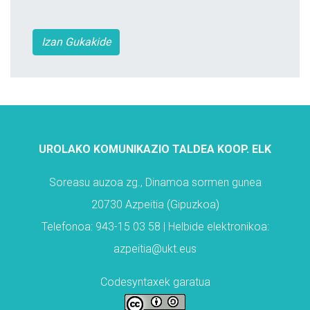
Izan Gukakide
UROLAKO KOMUNIKAZIO TALDEA KOOP. ELK
Soreasu auzoa zg., Dinamoa sormen gunea
20730 Azpeitia (Gipuzkoa)
Telefonoa: 943-15 03 58 | Helbide elektronikoa:
azpeitia@ukt.eus
Codesyntaxek garatua