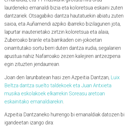
laurdeneko emanaldi bizia eta koloretsua eskaini zuten
dantzariek. Otsagabiko dantza hautatuekin abiatu zuten
saioa, eta Auñamendi azpiko ibarreko bizilagunen jota,
lapurtar inauterietako zirtzin koloretsua eta alaia,
Zuberoako branle eta barrikaden oin-jokoetan
oinarritutako sortu berri duten dantza irudia, segalarien
apustua nahiz Nafarroako zezen kalejiren antzezpena
egin zituzten jendaurrean.
Joan den larunbatean hasi zen Azpeitia Dantzan,
Luix
Beltza dantza suelto taldekoek eta Juan Antxieta
musika eskolakoek elkarrekin Soreasu aretoan
eskainitako emanaldiarekin
.
Azpeitia Dantzaneko hurrengo bi emanaldiak datozen bi
igandeetan izango dira: