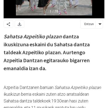
Entzun
Sahatsa Azpeitiko plazan
dantza
ikuskizuna eskaini du Sahatsa dantza
taldeak Azpeitiko plazan. Aurtengo
Azpeitia Dantzan egitarauko bigarren
emanaldia izan da.
Azpeitia Dantzanen barruan
Sahatsa Azpeitiko plazan
ikuskizun berria eskaini zuten atzo arratsaldean
Sahatsa dantza taldekoek.19:30ean hasi zuten
emanaldia, eta 11 musikarik girotuta hiru ordu