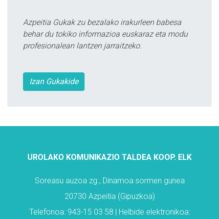
Azpeitia Gukak zu bezalako irakurleen babesa
behar du tokiko informazioa euskaraz eta modu
profesionalean lantzen jarraitzeko.
Izan Gukakide
UROLAKO KOMUNIKAZIO TALDEA KOOP. ELK
Soreasu auzoa zg., Dinamoa sormen gunea
20730 Azpeitia (Gipuzkoa)
Telefonoa: 943-15 03 58 | Helbide elektronikoa: