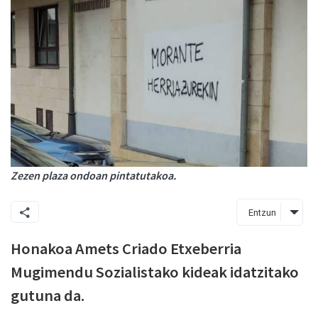
Zezen plaza ondoan pintatutakoa.
Entzun
Honakoa Amets Criado Etxeberria
Mugimendu Sozialistako kideak idatzitako
gutuna da.