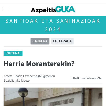
SANTIOAK ETA SANINAZIOAK
2024
SARRERA
EGITARAUA
GUTUNA
Herria Moranterekin?
Amets Criado Etxeberria (Mugimendu
2024ko uztailaren 29a
Sozialistako kidea)