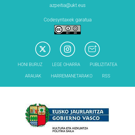
azpeitia@ukt.eus
Codesyntaxek garatua
HONI BURUZ
LEGE OHARRA
PUBLIZITATEA
ARAUAK
HARREMANETARAKO
RSS
Babesleak