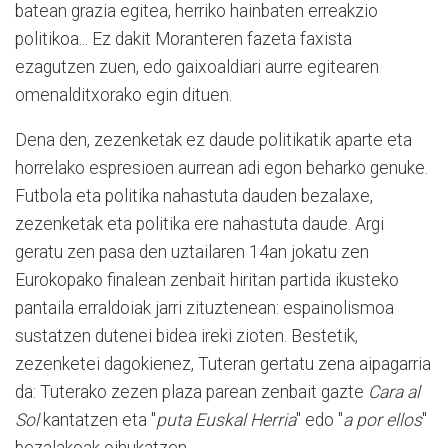
batean grazia egitea, herriko hainbaten erreakzio
politikoa... Ez dakit Moranteren fazeta faxista
ezagutzen zuen, edo gaixoaldiari aurre egitearen
omenalditxorako egin dituen.
Dena den, zezenketak ez daude politikatik aparte eta
horrelako espresioen aurrean adi egon beharko genuke.
Futbola eta politika nahastuta dauden bezalaxe,
zezenketak eta politika ere nahastuta daude. Argi
geratu zen pasa den uztailaren 14an jokatu zen
Eurokopako finalean zenbait hiritan partida ikusteko
pantaila erraldoiak jarri zituztenean: espainolismoa
sustatzen dutenei bidea ireki zioten. Bestetik,
zezenketei dagokienez, Tuteran gertatu zena aipagarria
da: Tuterako zezen plaza parean zenbait gazte
Cara al
Sol
kantatzen eta "
puta Euskal Herria
" edo "
a por ellos
"