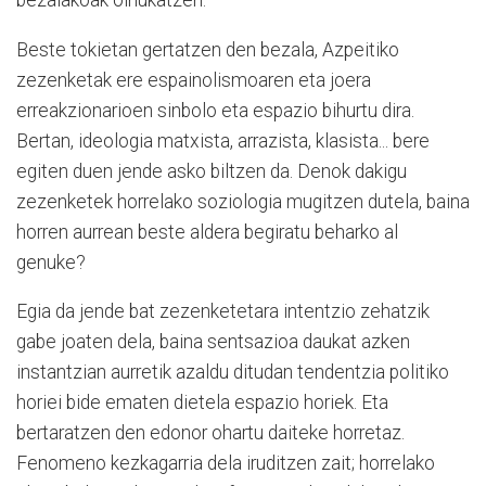
bezalakoak oihukatzen.
Beste tokietan gertatzen den bezala, Azpeitiko
zezenketak ere espainolismoaren eta joera
erreakzionarioen sinbolo eta espazio bihurtu dira.
Bertan, ideologia matxista, arrazista, klasista... bere
egiten duen jende asko biltzen da. Denok dakigu
zezenketek horrelako soziologia mugitzen dutela, baina
horren aurrean beste aldera begiratu beharko al
genuke?
Egia da jende bat zezenketetara intentzio zehatzik
gabe joaten dela, baina sentsazioa daukat azken
instantzian aurretik azaldu ditudan tendentzia politiko
horiei bide ematen dietela espazio horiek. Eta
bertaratzen den edonor ohartu daiteke horretaz.
Fenomeno kezkagarria dela iruditzen zait; horrelako