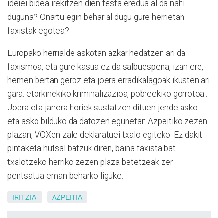
ideiei bidea irekitzen dien festa eredua al da nahi
duguna? Onartu egin behar al dugu gure herrietan
faxistak egotea?
Europako herrialde askotan azkar hedatzen ari da
faxismoa, eta gure kasua ez da salbuespena, izan ere,
hemen bertan geroz eta joera erradikalagoak ikusten ari
gara: etorkinekiko kriminalizazioa, pobreekiko gorrotoa...
Joera eta jarrera horiek sustatzen dituen jende asko
eta asko bilduko da datozen egunetan Azpeitiko zezen
plazan, VOXen zale deklaratuei txalo egiteko. Ez dakit
pintaketa hutsal batzuk diren, baina faxista bat
txalotzeko herriko zezen plaza betetzeak zer
pentsatua eman beharko liguke.
IRITZIA
AZPEITIA