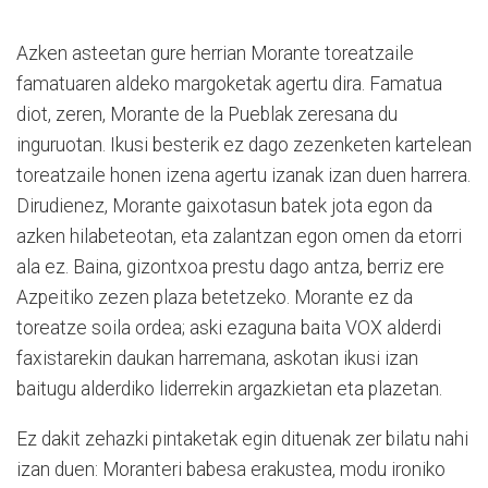
Azken asteetan gure herrian Morante toreatzaile
famatuaren aldeko margoketak agertu dira. Famatua
diot, zeren, Morante de la Pueblak zeresana du
inguruotan. Ikusi besterik ez dago zezenketen kartelean
toreatzaile honen izena agertu izanak izan duen harrera.
Dirudienez, Morante gaixotasun batek jota egon da
azken hilabeteotan, eta zalantzan egon omen da etorri
ala ez. Baina, gizontxoa prestu dago antza, berriz ere
Azpeitiko zezen plaza betetzeko. Morante ez da
toreatze soila ordea; aski ezaguna baita VOX alderdi
faxistarekin daukan harremana, askotan ikusi izan
baitugu alderdiko liderrekin argazkietan eta plazetan.
Ez dakit zehazki pintaketak egin dituenak zer bilatu nahi
izan duen: Moranteri babesa erakustea, modu ironiko