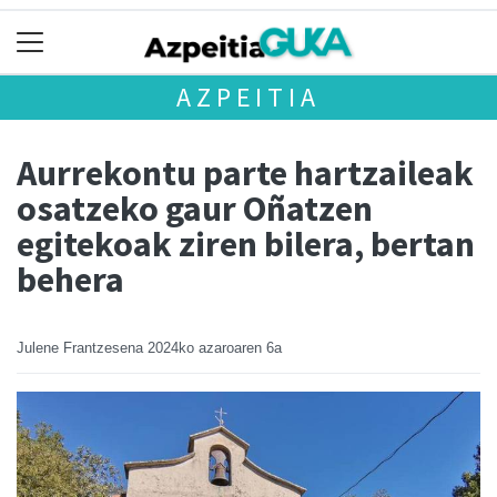
AZPEITIA
Aurrekontu parte hartzaileak
osatzeko gaur Oñatzen
egitekoak ziren bilera, bertan
behera
Julene Frantzesena
2024ko azaroaren 6a