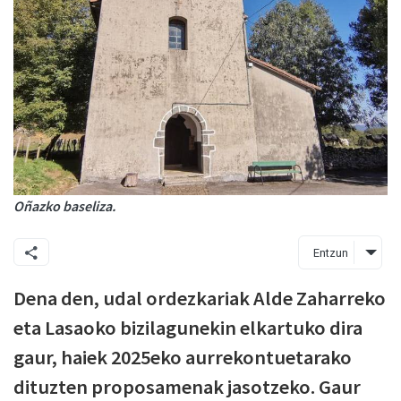
Oñazko baseliza.
Entzun
Dena den, udal ordezkariak Alde Zaharreko
eta Lasaoko bizilagunekin elkartuko dira
gaur, haiek 2025eko aurrekontuetarako
dituzten proposamenak jasotzeko. Gaur