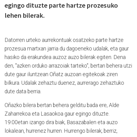
egingo dituzte parte hartze prozesuko
lehen bilerak.
Datorren urteko aurrekontuak osatzeko parte hartze
prozesua martxan jarria du dagoeneko udalak, eta gaur
hasiko da erakundea auzoz auzo bilerak egiten. Dena
den, "azken orduko arrazoiak tarteko", bertan behera utzi
dute gaur iluntzean Oñatz auzoan egitekoak ziren
bilkura. Udalak zehaztu duenez, aurrerago zehaztuko
dute data berria.
Oñazko bilera bertan behera gelditu bada ere, Alde
Zaharrekoa eta Lasaokoa gaur egingo dituzte.
19:00etan izango dira biak, Basazabalen eta auzo
lokalean, hurrenez hurren. Hurrengo bilerak, berriz,