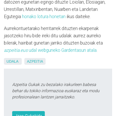
datozen egunetan egingo dituzte Loiolan, Elosiagan,
Urrestillan, Matxinbentan, Nuarben eta Landetan.
Egutegia
honako lotura honetan
ikus daiteke.
Aurrekontuetarako herritarrek dituzten ekarpenak
jasotzeko hiru bide ireki ditu udalak: aurrez aurreko
bilerak, hainbat gunetan jarriko dituzten buzoiak eta
azpeitia.eus
udal webguneko Gardentasun atala
.
UDALA
AZPEITIA
Azpeitia Gukak zu bezalako irakurleen babesa
behar du tokiko informazioa euskaraz eta modu
profesionalean lantzen jarraitzeko.
Izan Gukakide