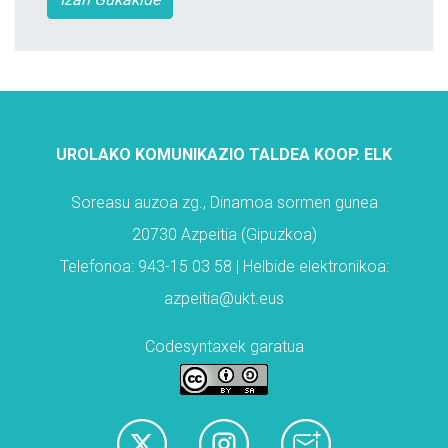
UROLAKO KOMUNIKAZIO TALDEA KOOP. ELK
Soreasu auzoa zg., Dinamoa sormen gunea
20730 Azpeitia (Gipuzkoa)
Telefonoa: 943-15 03 58 | Helbide elektronikoa:
azpeitia@ukt.eus
Codesyntaxek garatua