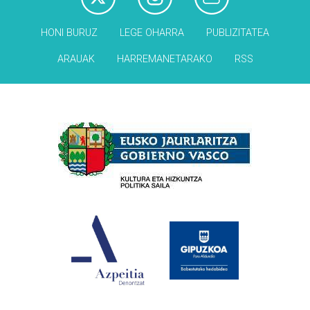
HONI BURUZ
LEGE OHARRA
PUBLIZITATEA
ARAUAK
HARREMANETARAKO
RSS
Babesleak