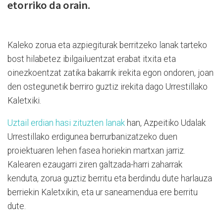
etorriko da orain.
Kaleko zorua eta azpiegiturak berritzeko lanak tarteko
bost hilabetez ibilgailuentzat erabat itxita eta
oinezkoentzat zatika bakarrik irekita egon ondoren, joan
den ostegunetik berriro guztiz irekita dago Urrestillako
Kaletxiki.
Uztail erdian hasi zituzten lanak
han, Azpeitiko Udalak
Urrestillako erdigunea berrurbanizatzeko duen
proiektuaren lehen fasea horiekin martxan jarriz.
Kalearen ezaugarri ziren galtzada-harri zaharrak
kenduta, zorua guztiz berritu eta berdindu dute harlauza
berriekin Kaletxikin, eta ur saneamendua ere berritu
dute.