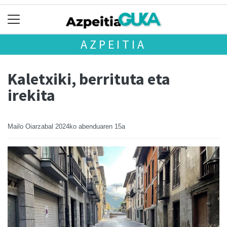
AZPEITIA
Kaletxiki, berrituta eta
irekita
Mailo Oiarzabal
2024ko abenduaren 15a