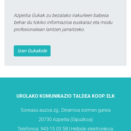
Azpeitia Gukak zu bezalako irakurleen babesa
behar du tokiko informazioa euskaraz eta modu
profesionalean lantzen jarraitzeko.
Izan Gukakide
UROLAKO KOMUNIKAZIO TALDEA KOOP. ELK
Soreasu auzoa zg., Dinamoa sormen gunea
20730 Azpeitia (Gipuzkoa)
Telefonoa: 943-15 03 58 | Helbide elektronikoa: