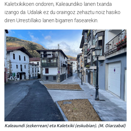
Kaletxikikoen ondoren, Kaleaundiko lanen txanda
izango da. Udalak ez du oraingoz zehaztu noiz hasiko
diren Urrestillako lanen bigarren fasearekin.
Kaleaundi (ezkerrean) eta Kaletxiki (eskubian). (M. Oiarzabal)