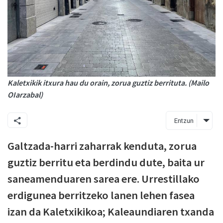
Kaletxikik itxura hau du orain, zorua guztiz berrituta. (Mailo
OIarzabal)
Entzun
Galtzada-harri zaharrak kenduta, zorua
guztiz berritu eta berdindu dute, baita ur
saneamenduaren sarea ere. Urrestillako
erdigunea berritzeko lanen lehen fasea
izan da Kaletxikikoa; Kaleaundiaren txanda