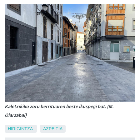
Kaletxikiko zoru berrituaren beste ikuspegi bat. (M.
Oiarzabal)
HIRIGINTZA
AZPEITIA