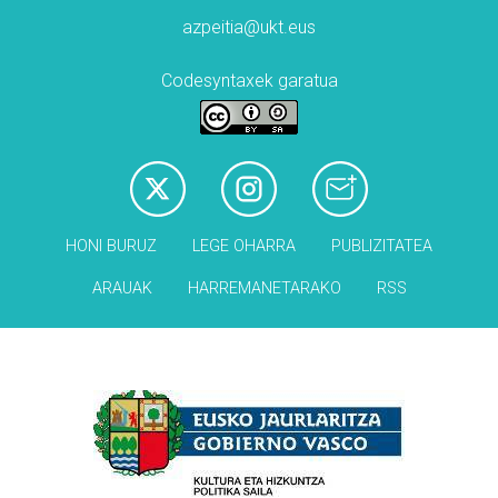
azpeitia@ukt.eus
Codesyntaxek garatua
HONI BURUZ
LEGE OHARRA
PUBLIZITATEA
ARAUAK
HARREMANETARAKO
RSS
Babesleak