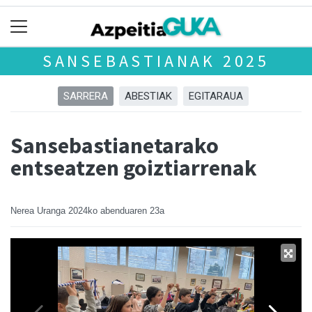
SANSEBASTIANAK 2025
SARRERA
ABESTIAK
EGITARAUA
Sansebastianetarako
entseatzen goiztiarrenak
Nerea Uranga
2024ko abenduaren 23a