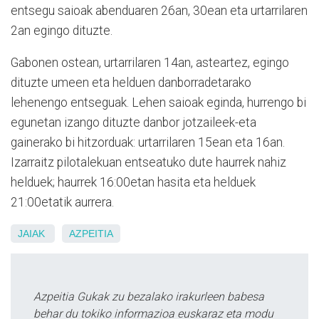
entsegu saioak abenduaren 26an, 30ean eta urtarrilaren
2an egingo dituzte.
Gabonen ostean, urtarrilaren 14an, asteartez, egingo
dituzte umeen eta helduen danborradetarako
lehenengo entseguak. Lehen saioak eginda, hurrengo bi
egunetan izango dituzte danbor jotzaileek-eta
gainerako bi hitzorduak: urtarrilaren 15ean eta 16an.
Izarraitz pilotalekuan entseatuko dute haurrek nahiz
helduek; haurrek 16:00etan hasita eta helduek
21:00etatik aurrera.
JAIAK
AZPEITIA
Azpeitia Gukak zu bezalako irakurleen babesa
behar du tokiko informazioa euskaraz eta modu