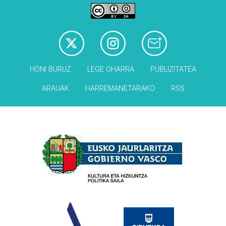
HONI BURUZ
LEGE OHARRA
PUBLIZITATEA
ARAUAK
HARREMANETARAKO
RSS
Babesleak