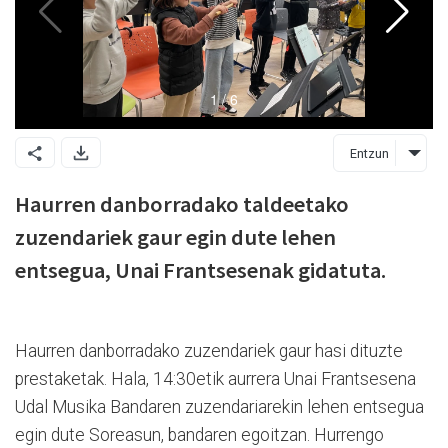
Entzun
Haurren danborradako taldeetako
zuzendariek gaur egin dute lehen
entsegua, Unai Frantsesenak gidatuta.
Haurren danborradako zuzendariek gaur hasi dituzte
prestaketak. Hala, 14:30etik aurrera Unai Frantsesena
Udal Musika Bandaren zuzendariarekin lehen entsegua
egin dute Soreasun, bandaren egoitzan. Hurrengo