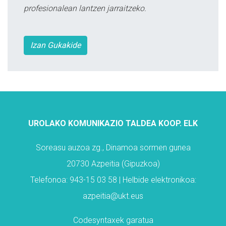
profesionalean lantzen jarraitzeko.
Izan Gukakide
UROLAKO KOMUNIKAZIO TALDEA KOOP. ELK
Soreasu auzoa zg., Dinamoa sormen gunea
20730 Azpeitia (Gipuzkoa)
Telefonoa: 943-15 03 58 | Helbide elektronikoa:
azpeitia@ukt.eus
Codesyntaxek garatua