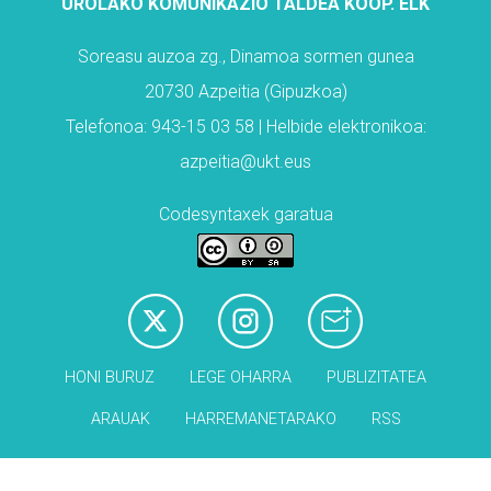
UROLAKO KOMUNIKAZIO TALDEA KOOP. ELK
Soreasu auzoa zg., Dinamoa sormen gunea
20730 Azpeitia (Gipuzkoa)
Telefonoa: 943-15 03 58 | Helbide elektronikoa:
azpeitia@ukt.eus
Codesyntaxek garatua
HONI BURUZ
LEGE OHARRA
PUBLIZITATEA
ARAUAK
HARREMANETARAKO
RSS
Babesleak