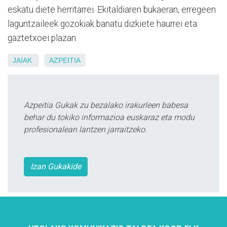
eskatu diete herritarrei. Ekitaldiaren bukaeran, erregeen
laguntzaileek gozokiak banatu dizkiete haurrei eta
gaztetxoei plazan.
JAIAK
AZPEITIA
Azpeitia Gukak zu bezalako irakurleen babesa
behar du tokiko informazioa euskaraz eta modu
profesionalean lantzen jarraitzeko.
Izan Gukakide