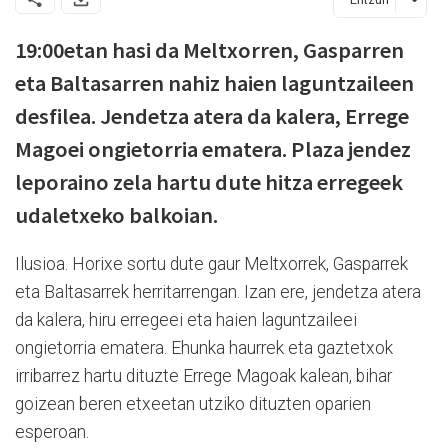
19:00etan hasi da Meltxorren, Gasparren
eta Baltasarren nahiz haien laguntzaileen
desfilea. Jendetza atera da kalera, Errege
Magoei ongietorria ematera. Plaza jendez
leporaino zela hartu dute hitza erregeek
udaletxeko balkoian.
Ilusioa. Horixe sortu dute gaur Meltxorrek, Gasparrek
eta Baltasarrek herritarrengan. Izan ere, jendetza atera
da kalera, hiru erregeei eta haien laguntzaileei
ongietorria ematera. Ehunka haurrek eta gaztetxok
irribarrez hartu dituzte Errege Magoak kalean, bihar
goizean beren etxeetan utziko dituzten oparien
esperoan.