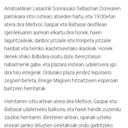
Arratsaldean Lasaotik Soreasuko Sebastian Donearen
parrokiara iritsi ostean, atseden hartu, eta 19:00etan
atera dira Meltxor, Gaspar eta Baltasar desfilean.
Igerilekuaren aurrean elkartu dira horiek, haien
laguntzaileak, danbor jotzaile eta tronpeta jotzaile
hainbat eta herriko ikastetxeetako ikasleak. Horiek
denek ohiko ibilbidea osatu dute, berezitasun
nabarmenik gabe, eta plazara iristean, udaletxera igo
dira hiru erregeak. Ordurako plaza jendez leporaino
zegoen beteta, Errege Magoen hitzartzeen esperoan
baitziren herritarrak.
Herritarren oihu artean atera dira Meltxor, Gaspar eta
Baltasar udaletxeko balkoira, eta haiek handik zuzendu
zaizkie herritarrei. Besteren artean, opariak uzteko
etxean jarriko dituzten oinetakoak ondo garbitzeko