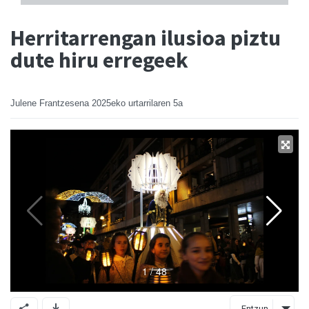
Herritarrengan ilusioa piztu
dute hiru erregeek
Julene Frantzesena
2025eko urtarrilaren 5a
Entzun