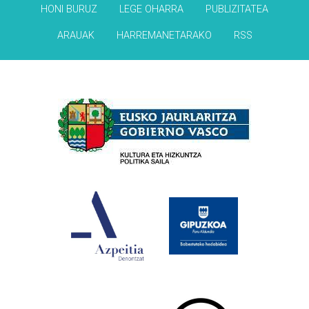
HONI BURUZ
LEGE OHARRA
PUBLIZITATEA
ARAUAK
HARREMANETARAKO
RSS
Babesleak