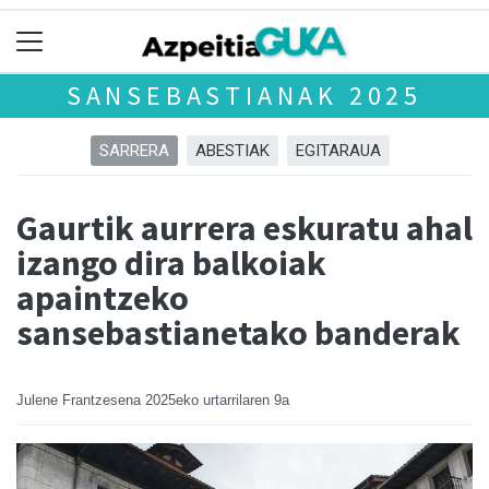
SANSEBASTIANAK 2025
SARRERA
ABESTIAK
EGITARAUA
Gaurtik aurrera eskuratu ahal
izango dira balkoiak
apaintzeko
sansebastianetako banderak
Julene Frantzesena
2025eko urtarrilaren 9a