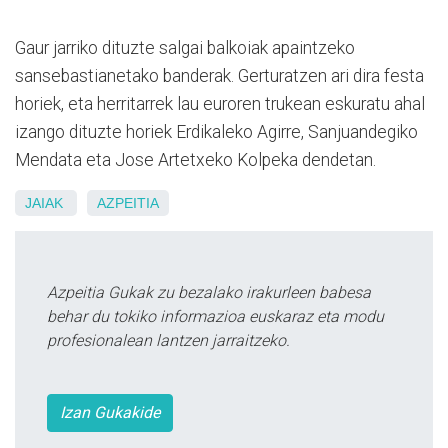
Gaur jarriko dituzte salgai balkoiak apaintzeko
sansebastianetako banderak. Gerturatzen ari dira festa
horiek, eta herritarrek lau euroren trukean eskuratu ahal
izango dituzte horiek Erdikaleko Agirre, Sanjuandegiko
Mendata eta Jose Artetxeko Kolpeka dendetan.
JAIAK
AZPEITIA
Azpeitia Gukak zu bezalako irakurleen babesa
behar du tokiko informazioa euskaraz eta modu
profesionalean lantzen jarraitzeko.
Izan Gukakide