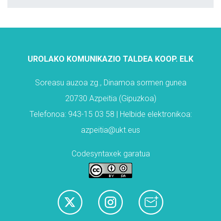
UROLAKO KOMUNIKAZIO TALDEA KOOP. ELK
Soreasu auzoa zg., Dinamoa sormen gunea
20730 Azpeitia (Gipuzkoa)
Telefonoa: 943-15 03 58 | Helbide elektronikoa:
azpeitia@ukt.eus
Codesyntaxek garatua