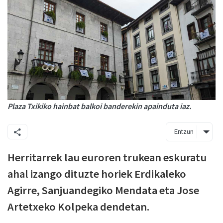
Plaza Txikiko hainbat balkoi banderekin apainduta iaz.
Entzun
Herritarrek lau euroren trukean eskuratu
ahal izango dituzte horiek Erdikaleko
Agirre, Sanjuandegiko Mendata eta Jose
Artetxeko Kolpeka dendetan.