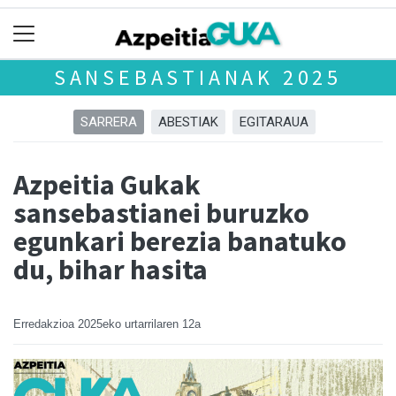
SANSEBASTIANAK 2025
SARRERA
ABESTIAK
EGITARAUA
Azpeitia Gukak
sansebastianei buruzko
egunkari berezia banatuko
du, bihar hasita
Erredakzioa
2025eko urtarrilaren 12a