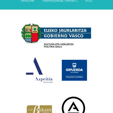
ARAUAK
HARREMANETARAKO
RSS
Babesleak