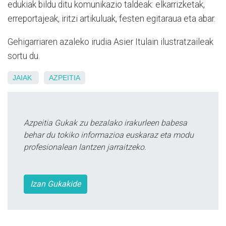
edukiak bildu ditu komunikazio taldeak: elkarrizketak,
erreportajeak, iritzi artikuluak, festen egitaraua eta abar.
Gehigarriaren azaleko irudia Asier Itulain ilustratzaileak
sortu du.
JAIAK
AZPEITIA
Azpeitia Gukak zu bezalako irakurleen babesa
behar du tokiko informazioa euskaraz eta modu
profesionalean lantzen jarraitzeko.
Izan Gukakide