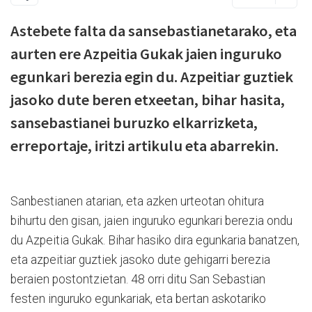
Astebete falta da sansebastianetarako, eta
aurten ere Azpeitia Gukak jaien inguruko
egunkari berezia egin du. Azpeitiar guztiek
jasoko dute beren etxeetan, bihar hasita,
sansebastianei buruzko elkarrizketa,
erreportaje, iritzi artikulu eta abarrekin.
Sanbestianen atarian, eta azken urteotan ohitura
bihurtu den gisan, jaien inguruko egunkari berezia ondu
du Azpeitia Gukak. Bihar hasiko dira egunkaria banatzen,
eta azpeitiar guztiek jasoko dute gehigarri berezia
beraien postontzietan. 48 orri ditu San Sebastian
festen inguruko egunkariak, eta bertan askotariko