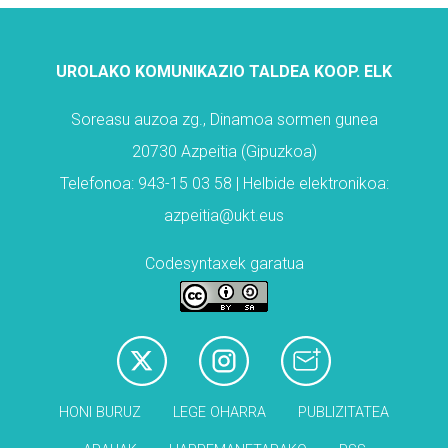
UROLAKO KOMUNIKAZIO TALDEA KOOP. ELK
Soreasu auzoa zg., Dinamoa sormen gunea
20730 Azpeitia (Gipuzkoa)
Telefonoa: 943-15 03 58 | Helbide elektronikoa:
azpeitia@ukt.eus
Codesyntaxek garatua
HONI BURUZ
LEGE OHARRA
PUBLIZITATEA