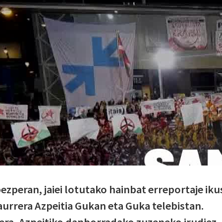
zperan, jaiei lotutako hainbat erreportaje iku
 aurrera Azpeitia Gukan eta Guka telebistan.
era, Azpeitiko danborradako zuzeneko irudiez,