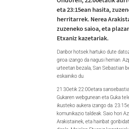
eta 23:15ean hasita, zuze
herritarrek. Nerea Arakis
zuzeneko saioa, eta plaza
Etxaniz kazetariak.
Danbor hotsek hartuko dute datoze
giroa izango da nagusi herrian. Az
urteetan bezala, San Sebastian b
eskainiko du.
21:30etik 22:00etara sansebastian
Gukaren webgunean eta Guka tele
ikusteko aukera izango da. 23:15e
komunikazio taldeak. Saio hori Az
Arakistainek, eta hainbat gonbidat