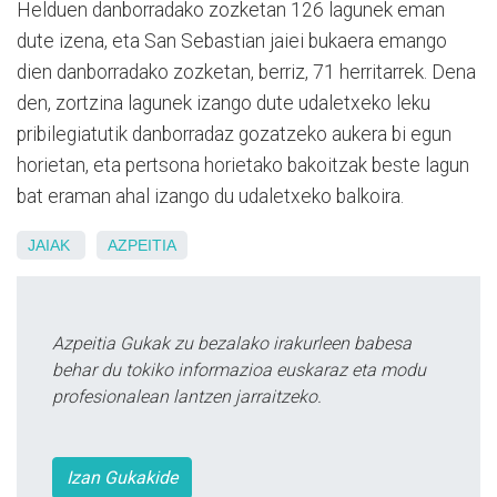
Helduen danborradako zozketan 126 lagunek eman
dute izena, eta San Sebastian jaiei bukaera emango
dien danborradako zozketan, berriz, 71 herritarrek. Dena
den, zortzina lagunek izango dute udaletxeko leku
pribilegiatutik danborradaz gozatzeko aukera bi egun
horietan, eta pertsona horietako bakoitzak beste lagun
bat eraman ahal izango du udaletxeko balkoira.
JAIAK
AZPEITIA
Azpeitia Gukak zu bezalako irakurleen babesa
behar du tokiko informazioa euskaraz eta modu
profesionalean lantzen jarraitzeko.
Izan Gukakide