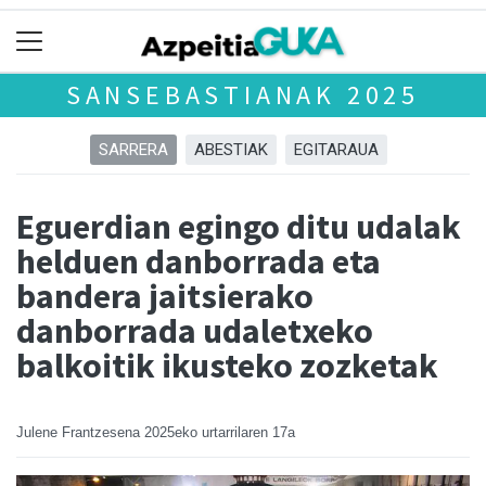
SANSEBASTIANAK 2025
SARRERA
ABESTIAK
EGITARAUA
Eguerdian egingo ditu udalak
helduen danborrada eta
bandera jaitsierako
danborrada udaletxeko
balkoitik ikusteko zozketak
Julene Frantzesena
2025eko urtarrilaren 17a