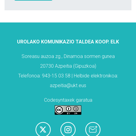
UROLAKO KOMUNIKAZIO TALDEA KOOP. ELK
Soreasu auzoa zg., Dinamoa sormen gunea
20730 Azpeitia (Gipuzkoa)
Telefonoa: 943-15 03 58 | Helbide elektronikoa:
azpeitia@ukt.eus
Codesyntaxek garatua