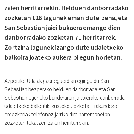
zaien herritarrekin. Helduen danborradako
zozketan 126 lagunek eman dute izena, eta
San Sebastian jaiei bukaera emango dien
danborradako zozketan 71 herritarrek.
Zortzina lagunek izango dute udaletxeko
balkoira joateko aukera bi egun horietan.
Azpeitiko Udalak gaur eguerdian egingo du San
Sebastian bezperako helduen danborrada eta San
Sebastian eguneko banderaren jaitsierako danborrada
udaletxeko balkoitik ikusteko zozketa. Erakundeko
ordezkariak telefonoz jarriko dira harremanetan
zozketan tokatzen zaien herritarrekin.