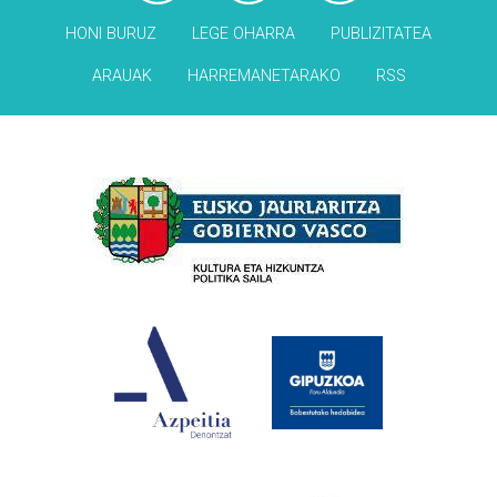
HONI BURUZ
LEGE OHARRA
PUBLIZITATEA
ARAUAK
HARREMANETARAKO
RSS
Babesleak