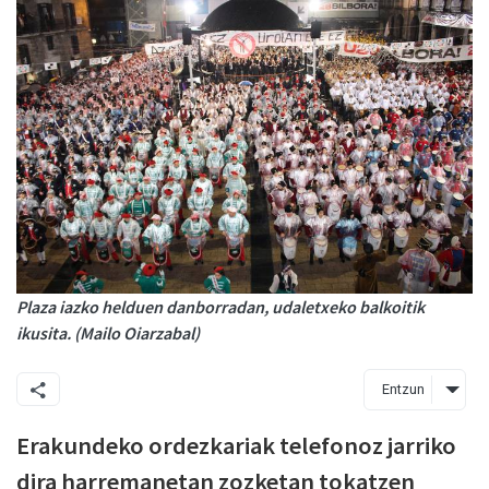
Plaza iazko helduen danborradan, udaletxeko balkoitik
ikusita. (Mailo Oiarzabal)
Entzun
Erakundeko ordezkariak telefonoz jarriko
dira harremanetan zozketan tokatzen