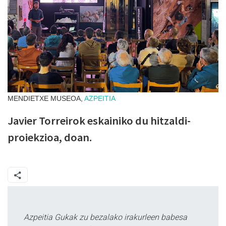
MENDIETXE MUSEOA,
AZPEITIA
Javier Torreirok eskainiko du hitzaldi-
proiekzioa, doan.
Azpeitia Gukak zu bezalako irakurleen babesa