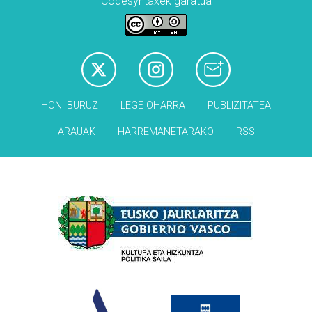
Codesyntaxek garatua
HONI BURUZ
LEGE OHARRA
PUBLIZITATEA
ARAUAK
HARREMANETARAKO
RSS
Babesleak