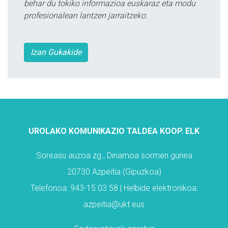
behar du tokiko informazioa euskaraz eta modu
profesionalean lantzen jarraitzeko.
Izan Gukakide
UROLAKO KOMUNIKAZIO TALDEA KOOP. ELK
Soreasu auzoa zg., Dinamoa sormen gunea
20730 Azpeitia (Gipuzkoa)
Telefonoa: 943-15 03 58 | Helbide elektronikoa:
azpeitia@ukt.eus