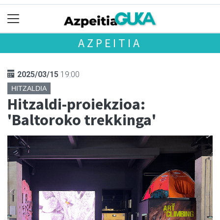
AZPEITIA
2025/03/15
19:00
HITZALDIA
Hitzaldi-proiekzioa:
'Baltoroko trekkinga'