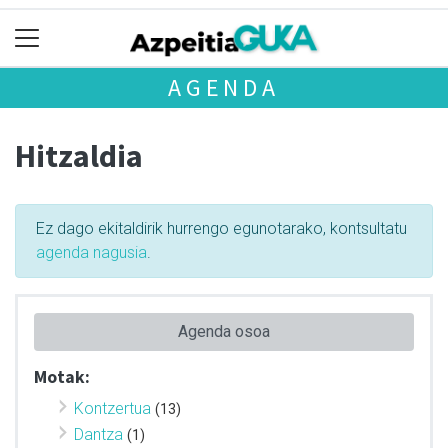
AGENDA
Hitzaldia
Ez dago ekitaldirik hurrengo egunotarako, kontsultatu
agenda nagusia
.
Agenda osoa
Motak:
Kontzertua
(13)
Dantza
(1)