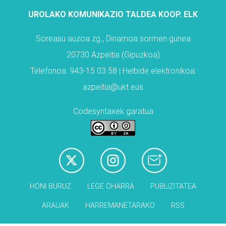
UROLAKO KOMUNIKAZIO TALDEA KOOP. ELK
Soreasu auzoa zg., Dinamoa sormen gunea
20730 Azpeitia (Gipuzkoa)
Telefonoa: 943-15 03 58 | Helbide elektronikoa:
azpeitia@ukt.eus
Codesyntaxek garatua
HONI BURUZ
LEGE OHARRA
PUBLIZITATEA
ARAUAK
HARREMANETARAKO
RSS