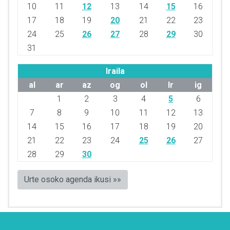
10
11
12
13
14
15
16
17
18
19
20
21
22
23
24
25
26
27
28
29
30
31
Iraila
al
ar
az
og
ol
lr
ig
1
2
3
4
5
6
7
8
9
10
11
12
13
14
15
16
17
18
19
20
21
22
23
24
25
26
27
28
29
30
Urte osoko agenda ikusi »»