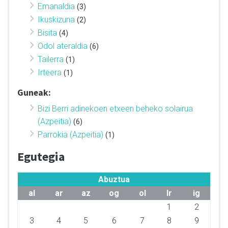
Emanaldia
(3)
Ikuskizuna
(2)
Bisita
(4)
Odol ateraldia
(6)
Tailerra
(1)
Irteera
(1)
Guneak:
Bizi Berri adinekoen etxeen beheko solairua
(Azpeitia)
(6)
Parrokia (Azpeitia)
(1)
Egutegia
Abuztua
al
ar
az
og
ol
lr
ig
1
2
3
4
5
6
7
8
9