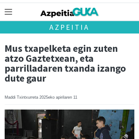
AZPEITIA
Mus txapelketa egin zuten
atzo Gaztetxean, eta
parrilladaren txanda izango
dute gaur
Maddi Txintxurreta
2025eko apirilaren 11