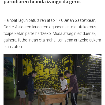
parodiaren txanda izango da gero.
Hainbat lagun batu ziren atzo 17:00etan Gaztetxean,
Gazte Astearen laugarren egunean antolatutako mus
txapelketan parte hartzeko. Musa atsegin ez duenak,
gainera, futbolinean eta mahai-tenisean aritzeko aukera
izan zuten.