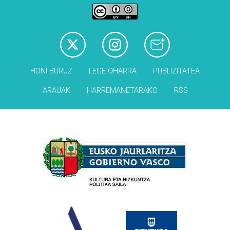
HONI BURUZ
LEGE OHARRA
PUBLIZITATEA
ARAUAK
HARREMANETARAKO
RSS
Babesleak