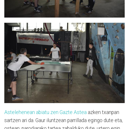
Astelehenean abiatu zen Gazte Astea
azken txanpan
sartzen ari da. Gaur iluntzean parrillada egingo dute eta,
ostean, parodiarako tartea zabalduko dute, urtero egin