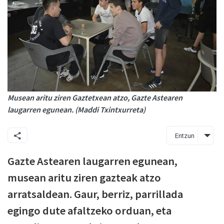
Musean aritu ziren Gaztetxean atzo, Gazte Astearen
laugarren egunean. (Maddi Txintxurreta)
Entzun
Gazte Astearen laugarren egunean,
musean aritu ziren gazteak atzo
arratsaldean. Gaur, berriz, parrillada
egingo dute afaltzeko orduan, eta