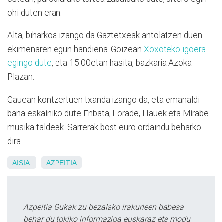
ohi duten eran.
Alta, biharkoa izango da Gaztetxeak antolatzen duen
ekimenaren egun handiena. Goizean
Xoxoteko igoera
egingo dute
, eta 15:00etan hasita, bazkaria Azoka
Plazan.
Gauean kontzertuen txanda izango da, eta emanaldi
bana eskainiko dute Enbata, Lorade, Hauek eta Mirabe
musika taldeek. Sarrerak bost euro ordaindu beharko
dira.
AISIA
AZPEITIA
Azpeitia Gukak zu bezalako irakurleen babesa
behar du tokiko informazioa euskaraz eta modu