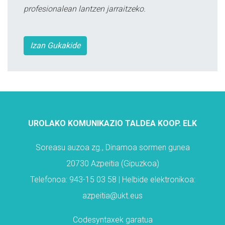
profesionalean lantzen jarraitzeko.
Izan Gukakide
UROLAKO KOMUNIKAZIO TALDEA KOOP. ELK
Soreasu auzoa zg., Dinamoa sormen gunea
20730 Azpeitia (Gipuzkoa)
Telefonoa: 943-15 03 58 | Helbide elektronikoa:
azpeitia@ukt.eus
Codesyntaxek garatua