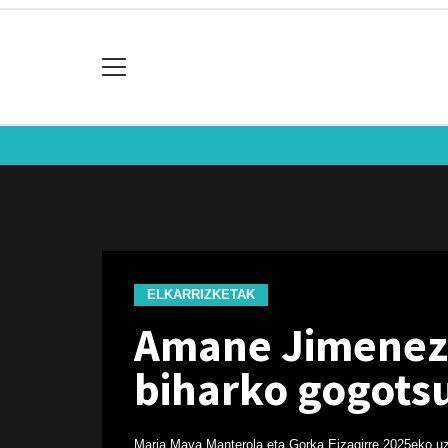
ELKARRIZKETAK
Amane Jimenez:
biharko gogots
Maria Maya Manterola eta Gorka Eizagirre
2025eko uz