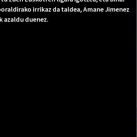
oraldirako irrikaz da taldea, Amane Jimenez
ak azaldu duenez.