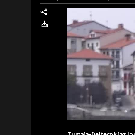
Zumaia-Deltecok iaz lor