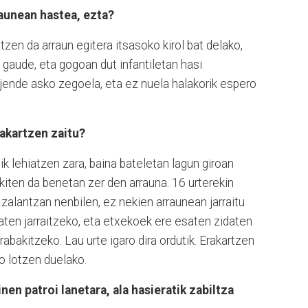
raunean hastea, ezta?
en da arraun egitera itsasoko kirol bat delako,
 gaude, eta gogoan dut infantiletan hasi
 jende asko zegoela, eta ez nuela halakorik espero
akartzen zaitu?
tik lehiatzen zara, baina bateletan lagun giroan
jakiten da benetan zer den arrauna. 16 urterekin
 zalantzan nenbilen, ez nekien arraunean jarraitu
aten jarraitzeko, eta etxekoek ere esaten zidaten
abakitzeko. Lau urte igaro dira ordutik. Erakartzen
o lotzen duelako.
nen patroi lanetara, ala hasieratik zabiltza