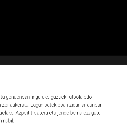
itu genuenean, inguruko guztiek futbola edo
en zer aukeratu. Lagun batek esan zidan arraunean
uelako, Azpeititik atera eta jende berria ezagutu,
 nabil.