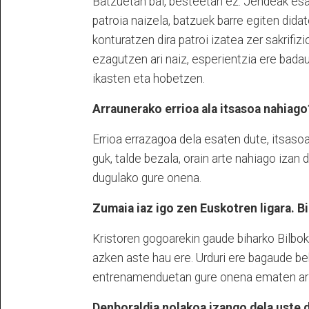
Batzuetan bai, besteetan ez. Jendeak esat
patroia naizela, batzuek barre egiten dida
konturatzen dira patroi izatea zer sakrifiz
ezagutzen ari naiz, esperientzia ere bada
ikasten eta hobetzen.
Arraunerako errioa ala itsasoa nahiago
Errioa errazagoa dela esaten dute, itsaso
guk, talde bezala, orain arte nahiago izan
dugulako gure onena.
Zumaia iaz igo zen Euskotren ligara. 
Kristoren gogoarekin gaude biharko Bilboko
azken aste hau ere. Urduri ere bagaude be
entrenamenduetan gure onena ematen ari
Denboraldia nolakoa izango dela uste 