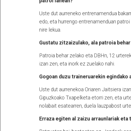
patroi lanean?
Uste dut aurreneko entrenamendua bakarri
edo, eta hurrengo entrenamenduan patroi l
nire lekua.
Gustatu zitzaizulako, ala patroia beha
Patroia behar zelako eta DBHn, 12 urtereki
izan zen, eta inork ez zuelako nahi.
Gogoan duzu traineruarekin egindako 
Uste dut aurrenekoa Oriaren Jaitsiera izan
Gipuzkoako Txapelketa etorri zen, eta urte
nolabait esatearren, duela lauzpabost urt
Erraza egiten al zaizu arraunlariak eta