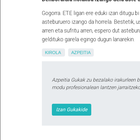
Gogorra. ETE ligan ere eduki izan ditugu b
asteburuero izango da horrela. Bestetik, us
arren eta sufritu arren, espero dut asteb
geldituko garela egingo dugun lanarekin.
KIROLA
AZPEITIA
Azpeitia Gukak zu bezalako irakurleen 
modu profesionalean lantzen jarraitzeko
Izan Gukakide