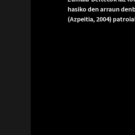
hasiko den arraun denb
(Azpeitia, 2004) patroi