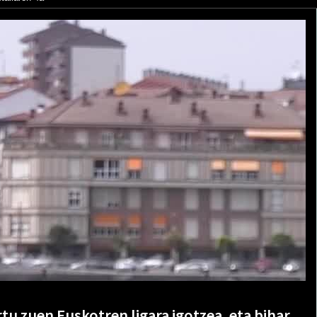
tu zuen Euskotren ligara igotzea, eta bihar