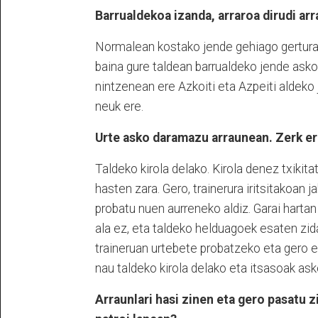
Barrualdekoa izanda, arraroa dirudi ar
Normalean kostako jende gehiago gerturatz
baina gure taldean barrualdeko jende asko
nintzenean ere Azkoiti eta Azpeiti aldeko
neuk ere.
Urte asko daramazu arraunean. Zerk er
Taldeko kirola delako. Kirola denez txikita
hasten zara. Gero, trainerura iritsitakoan 
probatu nuen aurreneko aldiz. Garai hartan
ala ez, eta taldeko helduagoek esaten zid
traineruan urtebete probatzeko eta gero er
nau taldeko kirola delako eta itsasoak ask
Arraunlari hasi zinen eta gero pasatu zi