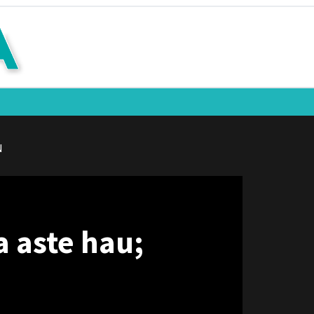
N
 aste hau;