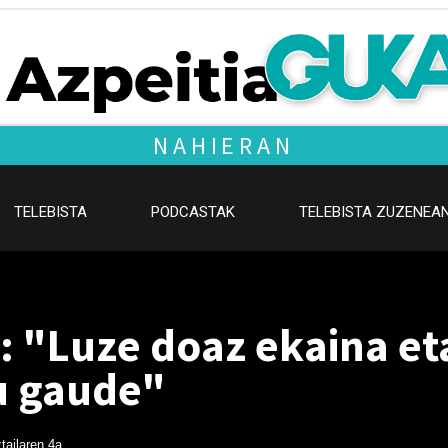
NAHIERAN
TELEBISTA
PODCASTAK
TELEBISTA ZUZENEA
 "Luze doaz ekaina eta
u gaude"
tailaren 4a