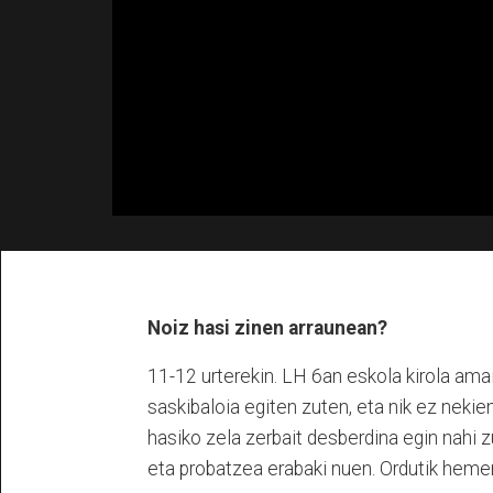
Noiz hasi zinen arraunean?
11-12 urterekin. LH 6an eskola kirola ama
saskibaloia egiten zuten, eta nik ez neki
hasiko zela zerbait desberdina egin nahi z
eta probatzea erabaki nuen. Ordutik hemen