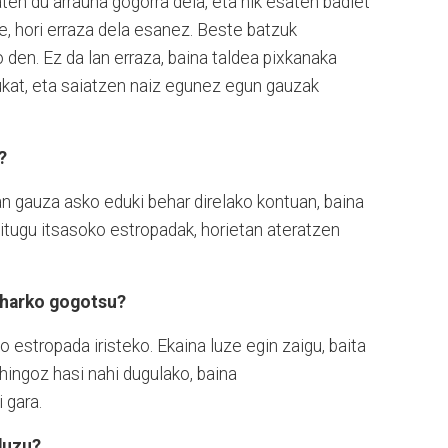
en du arrauna gogorra dela, eta nik esaten badiet
te, hori erraza dela esanez. Beste batzuk
io den. Ez da lan erraza, baina taldea pixkanaka
ukat, eta saiatzen naiz egunez egun gauzak
?
an gauza asko eduki behar direlako kontuan, baina
 ditugu itsasoko estropadak, horietan ateratzen
Biharko gogotsu?
 estropada iristeko. Ekaina luze egin zaigu, baita
hingoz hasi nahi dugulako, baina
 gara.
duzu?