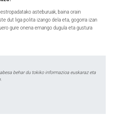
i estropadatako asteburuak, baina orain
te dut liga polita izango dela eta, gogorra izan
uruero gure onena emango dugula eta gustura
babesa behar du tokiko informazioa euskaraz eta
.