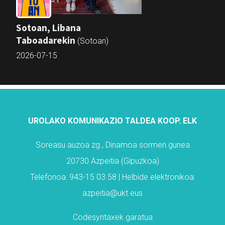
Sotoan, Libana
Taboadarekin
(Sotoan)
2026-07-15
UROLAKO KOMUNIKAZIO TALDEA KOOP. ELK
Soreasu auzoa zg., Dinamoa sormen gunea
20730 Azpeitia (Gipuzkoa)
Telefonoa: 943-15 03 58 | Helbide elektronikoa:
azpeitia@ukt.eus
Codesyntaxek garatua