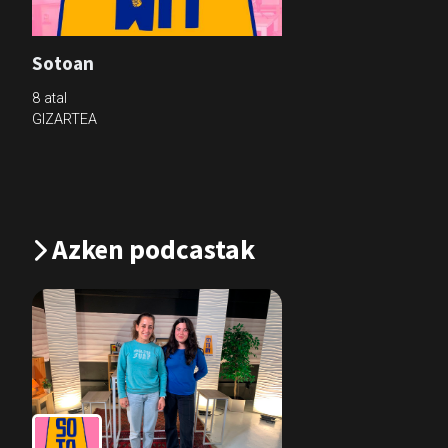
Sotoan
8 atal
GIZARTEA
Azken podcastak