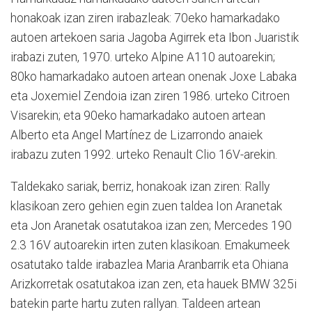
honakoak izan ziren irabazleak: 70eko hamarkadako
autoen artekoen saria Jagoba Agirrek eta Ibon Juaristik
irabazi zuten, 1970. urteko Alpine A110 autoarekin;
80ko hamarkadako autoen artean onenak Joxe Labaka
eta Joxemiel Zendoia izan ziren 1986. urteko Citroen
Visarekin; eta 90eko hamarkadako autoen artean
Alberto eta Angel Martínez de Lizarrondo anaiek
irabazu zuten 1992. urteko Renault Clio 16V-arekin.
Taldekako sariak, berriz, honakoak izan ziren: Rally
klasikoan zero gehien egin zuen taldea Ion Aranetak
eta Jon Aranetak osatutakoa izan zen; Mercedes 190
2.3 16V autoarekin irten zuten klasikoan. Emakumeek
osatutako talde irabazlea Maria Aranbarrik eta Ohiana
Arizkorretak osatutakoa izan zen, eta hauek BMW 325i
batekin parte hartu zuten rallyan. Taldeen artean