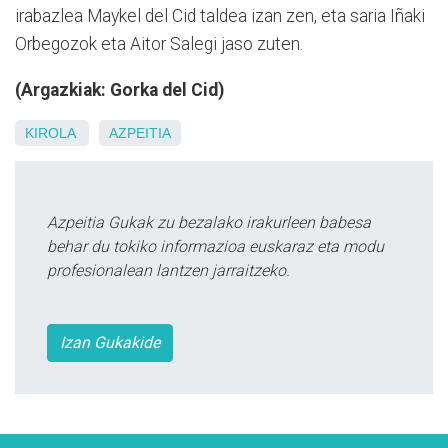
irabazlea Maykel del Cid taldea izan zen, eta saria Iñaki
Orbegozok eta Aitor Salegi jaso zuten.
(Argazkiak: Gorka del Cid)
KIROLA
AZPEITIA
Azpeitia Gukak zu bezalako irakurleen babesa
behar du tokiko informazioa euskaraz eta modu
profesionalean lantzen jarraitzeko.
Izan Gukakide