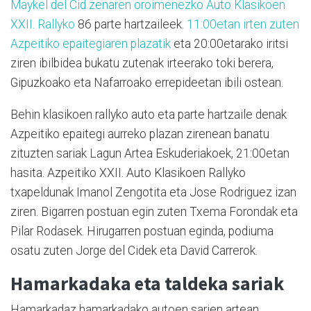
Maykel del Cid zenaren oroimenezko Auto Klasikoen
XXII. Rallyko
86 parte hartzaileek.
11:00etan irten zuten
Azpeitiko epaitegiaren plazatik
eta 20:00etarako iritsi
ziren ibilbidea bukatu zutenak irteerako toki berera,
Gipuzkoako eta Nafarroako errepideetan ibili ostean.
Behin klasikoen rallyko auto eta parte hartzaile denak
Azpeitiko epaitegi aurreko plazan zirenean banatu
zituzten sariak Lagun Artea Eskuderiakoek, 21:00etan
hasita. Azpeitiko XXII. Auto Klasikoen Rallyko
txapeldunak Imanol Zengotita eta Jose Rodriguez izan
ziren. Bigarren postuan egin zuten Txema Forondak eta
Pilar Rodasek. Hirugarren postuan eginda, podiuma
osatu zuten Jorge del Cidek eta David Carrerok.
Hamarkadaka eta taldeka sariak
Hamarkadaz hamarkadako autoen sarien artean