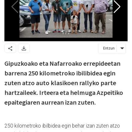
Entzun
Gipuzkoako eta Nafarroako errepideetan
barrena 250 kilometroko ibilibidea egin
zuten atzo auto klasikoen rallyko parte
hartzaileek. Irteera eta helmuga Azpeitiko
epaitegiaren aurrean izan zuten.
250 kilometroko ibilbidea egin behar izan zuten atzo