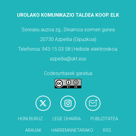
UROLAKO KOMUNIKAZIO TALDEA KOOP. ELK
Soreasu auzoa zg., Dinamoa sormen gunea
20730 Azpeitia (Gipuzkoa)
Telefonoa: 943-15 03 58 | Helbide elektronikoa:
azpeitia@ukt.eus
Codesyntaxek garatua
HONI BURUZ
LEGE OHARRA
PUBLIZITATEA
ARAUAK
HARREMANETARAKO
RSS