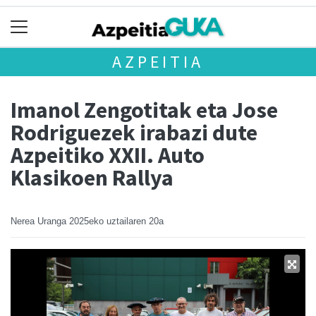
AZPEITIA
Imanol Zengotitak eta Jose
Rodriguezek irabazi dute
Azpeitiko XXII. Auto
Klasikoen Rallya
Nerea Uranga
2025eko uztailaren 20a