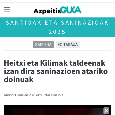
SANTIOAK ETA SANINAZIOAK
2025
SARRERA
EGITARAUA
Heitxi eta Kilimak taldeenak
izan dira saninazioen atariko
doinuak
Andoni Elduaien
2025eko uztailaren 27a