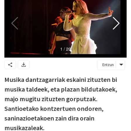
Entzun
Musika dantzagarriak eskaini zituzten bi
musika taldeek, eta plazan bildutakoek,
majo mugitu zituzten gorputzak.
Santioetako kontzertuen ondoren,
saninazioetakoen zain dira orain
musikazaleak.