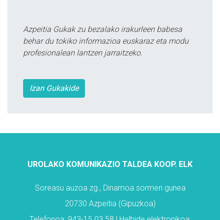
Azpeitia Gukak zu bezalako irakurleen babesa
behar du tokiko informazioa euskaraz eta modu
profesionalean lantzen jarraitzeko.
Izan Gukakide
UROLAKO KOMUNIKAZIO TALDEA KOOP. ELK
Soreasu auzoa zg., Dinamoa sormen gunea
20730 Azpeitia (Gipuzkoa)
Telefonoa: 943-15 03 58 | Helbide elektronikoa: