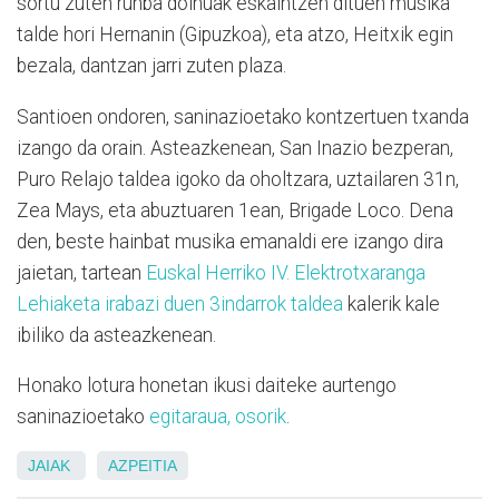
sortu zuten runba doinuak eskaintzen dituen musika
talde hori Hernanin (Gipuzkoa), eta atzo, Heitxik egin
bezala, dantzan jarri zuten plaza.
Santioen ondoren, saninazioetako kontzertuen txanda
izango da orain. Asteazkenean, San Inazio bezperan,
Puro Relajo taldea igoko da oholtzara, uztailaren 31n,
Zea Mays, eta abuztuaren 1ean, Brigade Loco. Dena
den, beste hainbat musika emanaldi ere izango dira
jaietan, tartean
Euskal Herriko IV. Elektrotxaranga
Lehiaketa irabazi duen 3indarrok taldea
kalerik kale
ibiliko da asteazkenean.
Honako lotura honetan ikusi daiteke aurtengo
saninazioetako
egitaraua, osorik
.
JAIAK
AZPEITIA