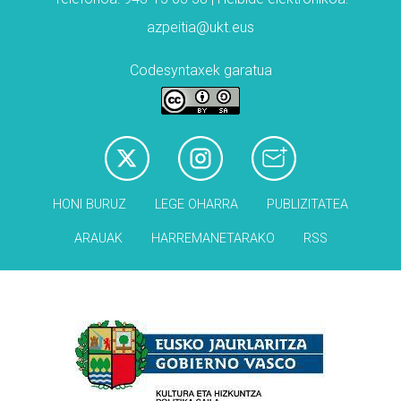
azpeitia@ukt.eus
Codesyntaxek garatua
HONI BURUZ
LEGE OHARRA
PUBLIZITATEA
ARAUAK
HARREMANETARAKO
RSS
Babesleak