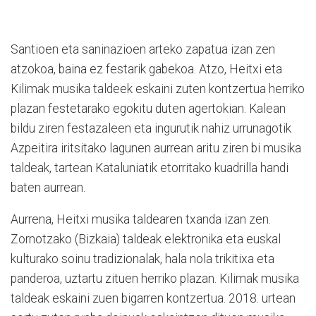
Santioen eta saninazioen arteko zapatua izan zen
atzokoa, baina ez festarik gabekoa. Atzo, Heitxi eta
Kilimak musika taldeek eskaini zuten kontzertua herriko
plazan festetarako egokitu duten agertokian. Kalean
bildu ziren festazaleen eta ingurutik nahiz urrunagotik
Azpeitira iritsitako lagunen aurrean aritu ziren bi musika
taldeak, tartean Kataluniatik etorritako kuadrilla handi
baten aurrean.
Aurrena, Heitxi musika taldearen txanda izan zen.
Zornotzako (Bizkaia) taldeak elektronika eta euskal
kulturako soinu tradizionalak, hala nola trikitixa eta
panderoa, uztartu zituen herriko plazan. Kilimak musika
taldeak eskaini zuen bigarren kontzertua. 2018. urtean