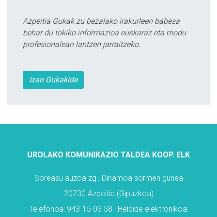
Azpeitia Gukak zu bezalako irakurleen babesa
behar du tokiko informazioa euskaraz eta modu
profesionalean lantzen jarraitzeko.
Izan Gukakide
UROLAKO KOMUNIKAZIO TALDEA KOOP. ELK
Soreasu auzoa zg., Dinamoa sormen gunea
20730 Azpeitia (Gipuzkoa)
Telefonoa: 943-15 03 58 | Helbide elektronikoa: