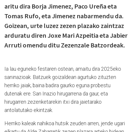
aritu dira Borja Jimenez, Paco Ureña eta
Tomas Rufo, eta Jimenez nabarmendu da.
Goizean, urte luzez zezen plazako zaintzaz
arduratu diren Joxe Mari Azpeitia eta Jabier
Arruti omendu ditu Zezenzale Batzordeak.
Ia lau eguneko festaren ostean, amaitu dira 2025eko
saninazioak. Batzuek goizaldean agurtuko zituzten
herriko jaiak, baina badira gaurko eguna probestu
dutenak ere. San Inazio hirugarrena da gaur, eta
hirugarren zezenketarekin itxi dira jaietarako
antolatutako ekintzak.
Herriko kaleak nahikoa hutsik zeuden arren, jende ugari
elkartu da Alde Zaharretik zezen plazara arteko bidean