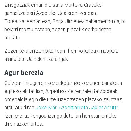
zinegotziak eman dio saria Murteira Graveko
ganaduzaleari Azpeitiko Udalaren izenean.
Toreatzaileen artean, Borja Jimenez nabarmendu da, bi
belarri moztu ostean, zezen plazatik sorbaldetan
aterata.
Zezenketa ari zen bitartean, herriko kaleak musikaz
alaitu ditu Jainekin txarangak.
Agur berezia
Goizean, hirugarren zezenketarako zezenen banaketa
egiteko ekitaldian, Azpeitiko Zezenzale Batzordeak
omenaldia egin die urte luzez zezen plazako zaintzaz
arduratu diren
Joxe Mari Azpeitiari eta Jabier Arrutiri
.
Izan ere, aurtengoa izango dute lan horretan arituko
diren azken urtea.