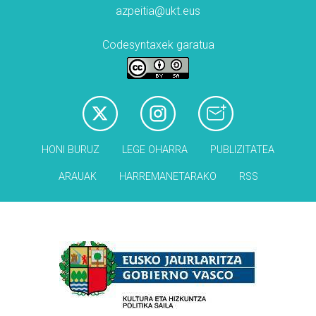
azpeitia@ukt.eus
Codesyntaxek garatua
HONI BURUZ
LEGE OHARRA
PUBLIZITATEA
ARAUAK
HARREMANETARAKO
RSS
Babesleak