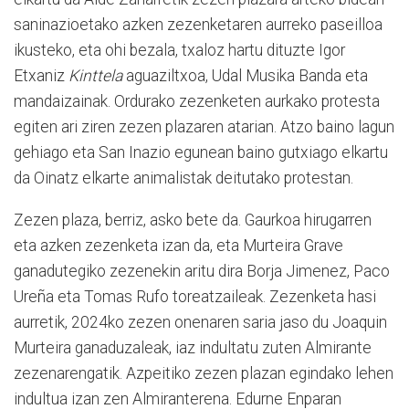
saninazioetako azken zezenketaren aurreko paseilloa
ikusteko, eta ohi bezala, txaloz hartu dituzte Igor
Etxaniz
Kinttela
aguaziltxoa, Udal Musika Banda eta
mandaizainak. Ordurako zezenketen aurkako protesta
egiten ari ziren zezen plazaren atarian. Atzo baino lagun
gehiago eta San Inazio egunean baino gutxiago elkartu
da Oinatz elkarte animalistak deitutako protestan.
Zezen plaza, berriz, asko bete da. Gaurkoa hirugarren
eta azken zezenketa izan da, eta Murteira Grave
ganadutegiko zezenekin aritu dira Borja Jimenez, Paco
Ureña eta Tomas Rufo toreatzaileak. Zezenketa hasi
aurretik, 2024ko zezen onenaren saria jaso du Joaquin
Murteira ganaduzaleak, iaz indultatu zuten Almirante
zezenarengatik. Azpeitiko zezen plazan egindako lehen
indultua izan zen Almiranterena. Edurne Enparan