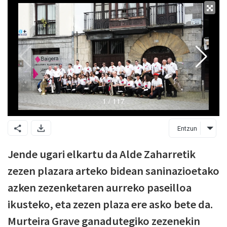
Entzun
Jende ugari elkartu da Alde Zaharretik
zezen plazara arteko bidean saninazioetako
azken zezenketaren aurreko paseilloa
ikusteko, eta zezen plaza ere asko bete da.
Murteira Grave ganadutegiko zezenekin