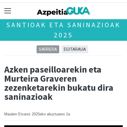
SANTIOAK ETA SANINAZIOAK
2025
SARRERA
EGITARAUA
Azken paseilloarekin eta
Murteira Graveren
zezenketarekin bukatu dira
saninazioak
Maialen Etxaniz
2025eko abuztuaren 2a