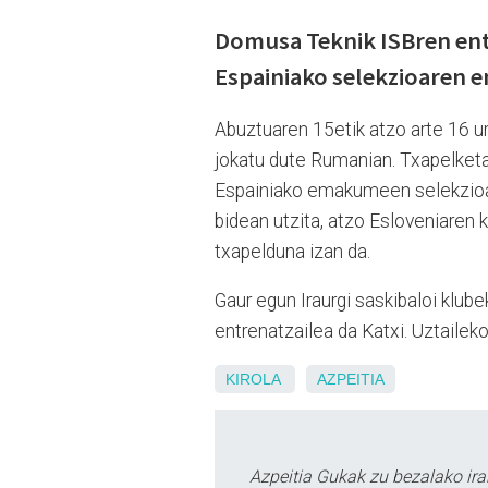
Domusa Teknik ISBren ent
Espainiako selekzioaren en
Abuztuaren 15etik atzo arte 16 
jokatu dute Rumanian. Txapelketa
Espainiako emakumeen selekzioan 
bidean utzita, atzo Esloveniaren 
txapelduna izan da.
Gaur egun Iraurgi saskibaloi kl
entrenatzailea da Katxi. Uztailek
KIROLA
AZPEITIA
Azpeitia Gukak zu bezalako ira