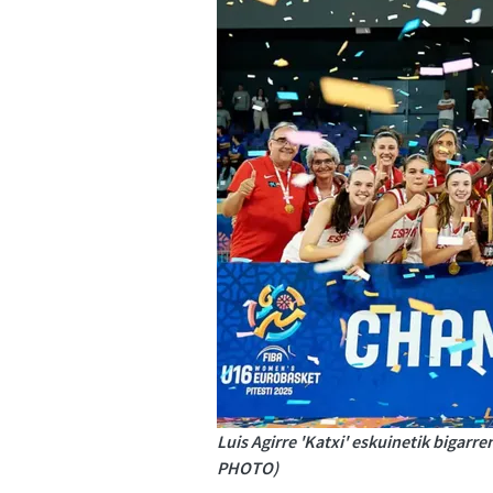
Luis Agirre 'Katxi' eskuinetik bigar
PHOTO)