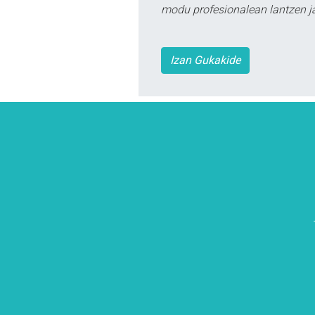
modu profesionalean lantzen ja
Izan Gukakide