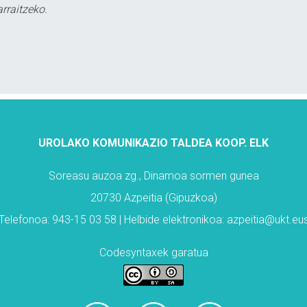
rraitzeko.
UROLAKO KOMUNIKAZIO TALDEA KOOP. ELK
Soreasu auzoa zg., Dinamoa sormen gunea
20730 Azpeitia (Gipuzkoa)
Telefonoa: 943-15 03 58 | Helbide elektronikoa: azpeitia@ukt.eu
Codesyntaxek garatua