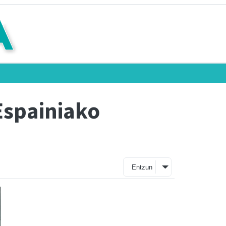
 Espainiako
Entzun