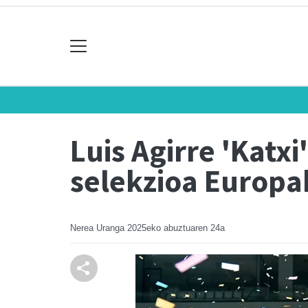
Luis Agirre 'Katxi
selekzioa Europa
Nerea Uranga
2025eko abuztuaren 24a