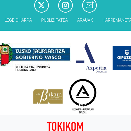
LEGE OHARRA
PUBLIZITATEA
ARAUAK
HARREMANET
Babesleak