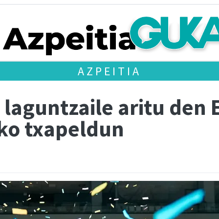
AZPEITIA
' laguntzaile aritu den
ko txapeldun