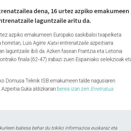
renatzailea dena, 16 urtez azpiko emakumeen
trenatzaile laguntzaile aritu da.
urtez azpiko emakumeen Europako saskibaloi txapelketa
 horretan, Luis Agirre
Katxi
entrenatzaile azpeitiarra
laguntzaile ibili da. Azken fasean Frantzia eta Letonia
kontrako finala (62-47) irabazi zuen Espainiako selekzioak et
ubeko Domusa Teknik ISB emakumeen talde nagusiaren
o Azpeitia Guka aldizkarian
berea izan zen
Erretratua
.
kurleen babesa behar du tokiko informazioa euskaraz eta