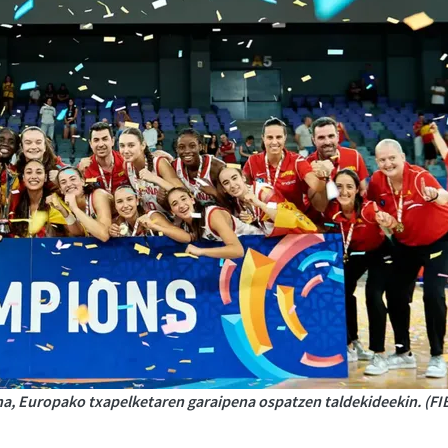
rena, Europako txapelketaren garaipena ospatzen taldekideekin. (FI