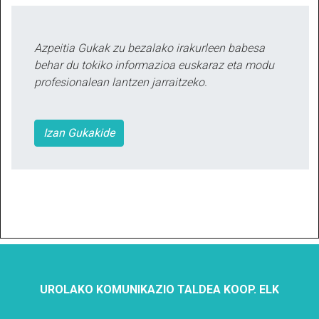
Azpeitia Gukak zu bezalako irakurleen babesa
behar du tokiko informazioa euskaraz eta modu
profesionalean lantzen jarraitzeko.
Izan Gukakide
UROLAKO KOMUNIKAZIO TALDEA KOOP. ELK