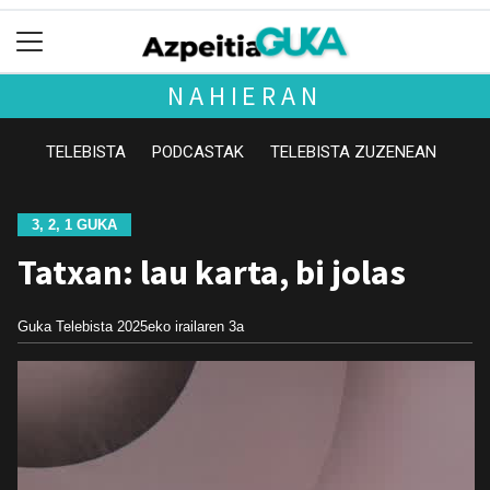
NAHIERAN
TELEBISTA
PODCASTAK
TELEBISTA ZUZENEAN
3, 2, 1 GUKA
Tatxan: lau karta, bi jolas
Guka Telebista
2025eko irailaren 3a