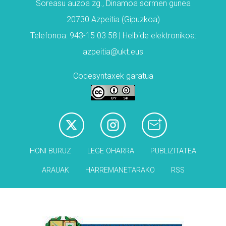
Soreasu auzoa zg., Dinamoa sormen gunea
20730 Azpeitia (Gipuzkoa)
Telefonoa: 943-15 03 58 | Helbide elektronikoa:
azpeitia@ukt.eus
Codesyntaxek garatua
HONI BURUZ
LEGE OHARRA
PUBLIZITATEA
ARAUAK
HARREMANETARAKO
RSS
Babesleak