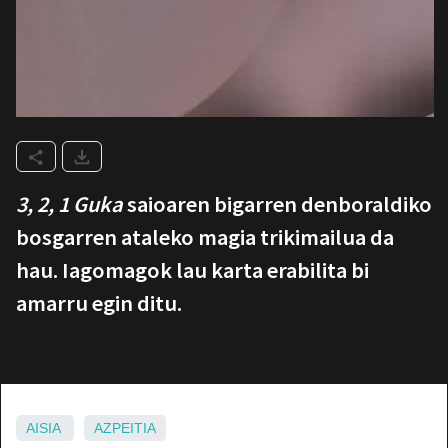
3, 2, 1 Guka
saioaren bigarren denboraldiko
bosgarren ataleko magia trikimailua da
hau. Iagomagok lau karta erabilita bi
amarru egin ditu.
AISIA
AZPEITIA