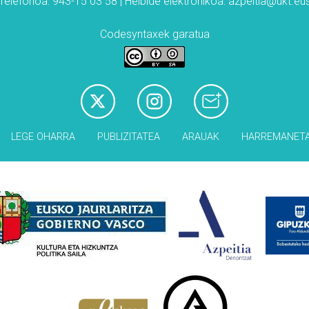
Telefonoa: 943-15 03 58 | Helbide elektronikoa: azpeitia@ukt.eu
Codesyntaxek garatua
LEGE OHARRA
PUBLIZITATEA
ARAUAK
HARREMANET
Babesleak