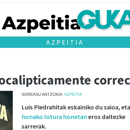
AZPEITIA
ocalipticamente correc
SOREASU ANTZOKIA,
AZPEITIA
Luis Piedrahitak eskainiko du saioa, et
honako lotura honetan
eros daitezke
sarrerak.