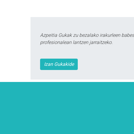
Azpeitia Gukak zu bezalako irakurleen babe
profesionalean lantzen jarraitzeko.
Izan Gukakide