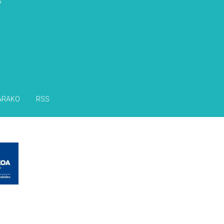
s
ARAKO
RSS