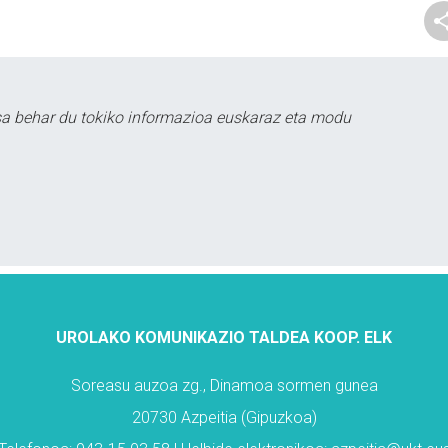
sa behar du tokiko informazioa euskaraz eta modu
UROLAKO KOMUNIKAZIO TALDEA KOOP. ELK
Soreasu auzoa zg., Dinamoa sormen gunea
20730 Azpeitia (Gipuzkoa)