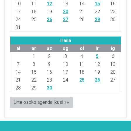
10
11
12
13
14
15
16
17
18
19
20
21
22
23
24
25
26
27
28
29
30
31
Iraila
al
ar
az
og
ol
lr
ig
1
2
3
4
5
6
7
8
9
10
11
12
13
14
15
16
17
18
19
20
21
22
23
24
25
26
27
28
29
30
Urte osoko agenda ikusi »»