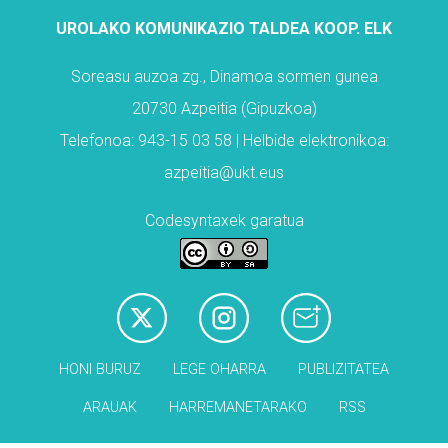
UROLAKO KOMUNIKAZIO TALDEA KOOP. ELK
Soreasu auzoa zg., Dinamoa sormen gunea
20730 Azpeitia (Gipuzkoa)
Telefonoa: 943-15 03 58 | Helbide elektronikoa:
azpeitia@ukt.eus
Codesyntaxek garatua
HONI BURUZ
LEGE OHARRA
PUBLIZITATEA
ARAUAK
HARREMANETARAKO
RSS