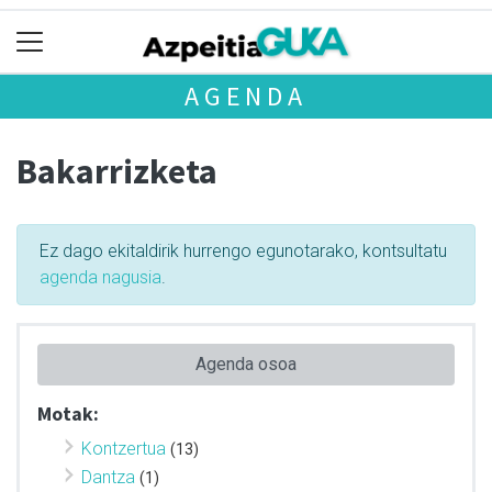
AGENDA
Bakarrizketa
Ez dago ekitaldirik hurrengo egunotarako, kontsultatu
agenda nagusia
.
Agenda osoa
Motak:
Kontzertua
(13)
Dantza
(1)