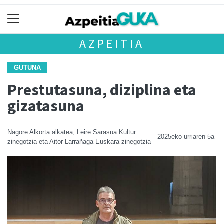
AZPEITIA
GUTUNA
Prestutasuna, diziplina eta
gizatasuna
Nagore Alkorta alkatea, Leire Sarasua Kultur
2025eko urriaren 5a
zinegotzia eta Aitor Larrañaga Euskara zinegotzia