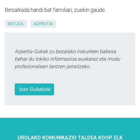
Besarkada handi bat familiari, zuekin gaude.
IRITZIA
AZPEITIA
Azpeitia Gukak zu bezalako irakurleen babesa
behar du tokiko informazioa euskaraz eta modu
profesionalean lantzen jarraitzeko.
Izan Gukakide
UROLAKO KOMUNIKAZIO TALDEA KOOP. ELK