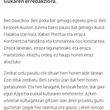
Gukaren erredakziora.
Beti baiezkoa. Beti pixka bat gehiago egiteko prest. Beti
besteek ikusten zutena baino pauso bat gehiago ikusiz.
Halakoa izan haiz, Xabier. Prestua eta erraza.
Kontzientzia handikoa eta konstantea; oso konstantea.
Erraza lanerako, erraza lagunarterako eta erraza
maitatzeko. Ahaztu, ordea, ez haugu horren erraz
ahaztuko.
Zenbat ordu pasatu ote dituan herri honen alde lanean.
Ezin dituk zenbatu. Beti sinetsi izan duk herri honen
gaitasunean. Eta hire lanagatik, besteak beste, duk gaur
egun Azpeitia euskal kulturaren erreferente. Azken
urteetan kulturgintzan giltzarri izan diren proiektu guzti-
guztietan zegok hire talentua eta grazia. Lehen lerroan