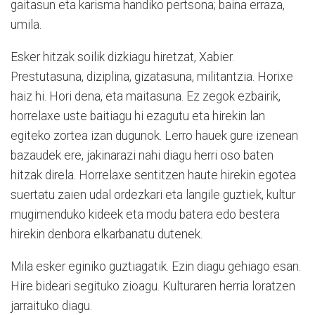
gaitasun eta karisma handiko pertsona; baina erraza,
umila.
Esker hitzak soilik dizkiagu hiretzat, Xabier.
Prestutasuna, diziplina, gizatasuna, militantzia. Horixe
haiz hi. Hori dena, eta maitasuna. Ez zegok ezbairik,
horrelaxe uste baitiagu hi ezagutu eta hirekin lan
egiteko zortea izan dugunok. Lerro hauek gure izenean
bazaudek ere, jakinarazi nahi diagu herri oso baten
hitzak direla. Horrelaxe sentitzen haute hirekin egotea
suertatu zaien udal ordezkari eta langile guztiek, kultur
mugimenduko kideek eta modu batera edo bestera
hirekin denbora elkarbanatu dutenek.
Mila esker eginiko guztiagatik. Ezin diagu gehiago esan.
Hire bideari segituko zioagu. Kulturaren herria loratzen
jarraituko diagu.