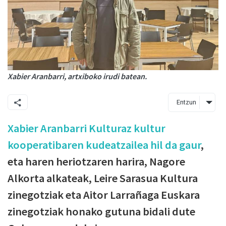
Xabier Aranbarri, artxiboko irudi batean.
Entzun
Xabier Aranbarri Kulturaz kultur
kooperatibaren kudeatzailea hil da gaur
,
eta haren heriotzaren harira, Nagore
Alkorta alkateak, Leire Sarasua Kultura
zinegotziak eta Aitor Larrañaga Euskara
zinegotziak honako gutuna bidali dute