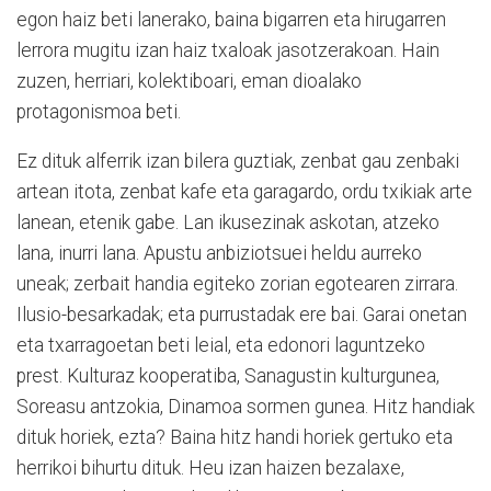
egon haiz beti lanerako, baina bigarren eta hirugarren
lerrora mugitu izan haiz txaloak jasotzerakoan. Hain
zuzen, herriari, kolektiboari, eman dioalako
protagonismoa beti.
Ez dituk alferrik izan bilera guztiak, zenbat gau zenbaki
artean itota, zenbat kafe eta garagardo, ordu txikiak arte
lanean, etenik gabe. Lan ikusezinak askotan, atzeko
lana, inurri lana. Apustu anbiziotsuei heldu aurreko
uneak; zerbait handia egiteko zorian egotearen zirrara.
Ilusio-besarkadak; eta purrustadak ere bai. Garai onetan
eta txarragoetan beti leial, eta edonori laguntzeko
prest. Kulturaz kooperatiba, Sanagustin kulturgunea,
Soreasu antzokia, Dinamoa sormen gunea. Hitz handiak
dituk horiek, ezta? Baina hitz handi horiek gertuko eta
herrikoi bihurtu dituk. Heu izan haizen bezalaxe,