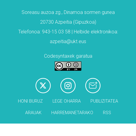
Soreasu auzoa zg., Dinamoa sormen gunea
20730 Azpeitia (Gipuzkoa)
Telefonoa: 943-15 03 58 | Helbide elektronikoa:
azpeitia@ukt.eus
Codesyntaxek garatua
HONI BURUZ
LEGE OHARRA
PUBLIZITATEA
ARAUAK
HARREMANETARAKO
RSS
Babesleak