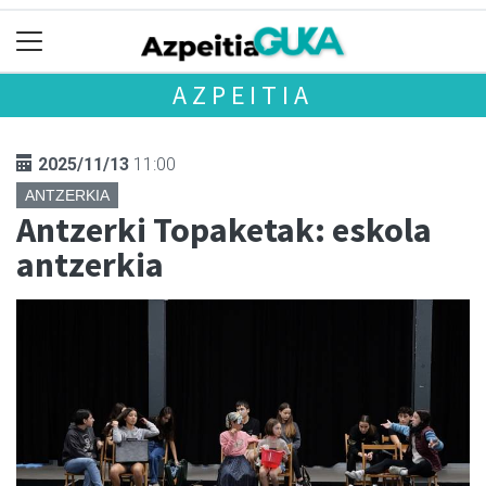
AZPEITIA
2025/11/13
11:00
ANTZERKIA
Antzerki Topaketak: eskola
antzerkia