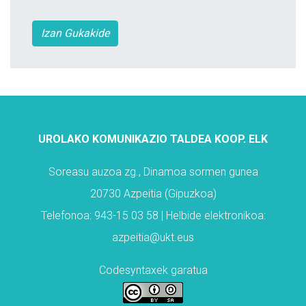
Izan Gukakide
UROLAKO KOMUNIKAZIO TALDEA KOOP. ELK
Soreasu auzoa zg., Dinamoa sormen gunea
20730 Azpeitia (Gipuzkoa)
Telefonoa: 943-15 03 58 | Helbide elektronikoa:
azpeitia@ukt.eus
Codesyntaxek garatua