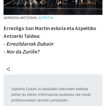
SOREASU ANTZOKIA,
AZPEITIA
Errezilgo San Martin eskola eta Azpeitiko
Antzerki Taldea:
-
Errezildarrak Dubain
-
Nor da Zuriñe?
Azpeitia Gukak zu bezalako irakurleen babesa
behar du tokiko informazioa euskaraz eta modu
profesionalean lantzen jarraitzeko.