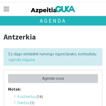
AGENDA
Antzerkia
Ez dago ekitaldirik hurrengo egunotarako, kontsultatu
agenda nagusia
.
Agenda osoa
Motak:
Kontzertua
(14)
Dantza
(1)