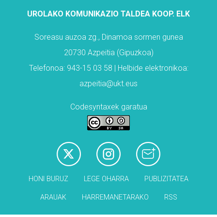
UROLAKO KOMUNIKAZIO TALDEA KOOP. ELK
Soreasu auzoa zg., Dinamoa sormen gunea
20730 Azpeitia (Gipuzkoa)
Telefonoa: 943-15 03 58 | Helbide elektronikoa:
azpeitia@ukt.eus
Codesyntaxek garatua
HONI BURUZ
LEGE OHARRA
PUBLIZITATEA
ARAUAK
HARREMANETARAKO
RSS