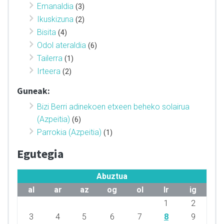
Emanaldia
(3)
Ikuskizuna
(2)
Bisita
(4)
Odol ateraldia
(6)
Tailerra
(1)
Irteera
(2)
Guneak:
Bizi Berri adinekoen etxeen beheko solairua
(Azpeitia)
(6)
Parrokia (Azpeitia)
(1)
Egutegia
Abuztua
al
ar
az
og
ol
lr
ig
1
2
3
4
5
6
7
8
9