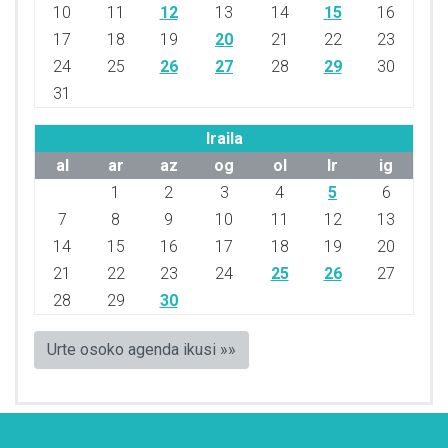
10
11
12
13
14
15
16
17
18
19
20
21
22
23
24
25
26
27
28
29
30
31
Iraila
al
ar
az
og
ol
lr
ig
1
2
3
4
5
6
7
8
9
10
11
12
13
14
15
16
17
18
19
20
21
22
23
24
25
26
27
28
29
30
Urte osoko agenda ikusi »»