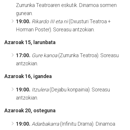
Zurrunka Teatroaren eskutik. Dinamoa sormen
gunean.
19:00.
Rikardo III eta ni
(Dxusturi Teatroa +
Horman Poster). Soreasu antzokian.
Azaroak 15, larunbata
17:00.
Gure kanoa
(Zurrunka Teatroa). Soreasu
antzokian.
Azaroak 16, igandea
19:00.
Itzulera
(Dejabu konpainia). Soreasu
antzokian.
Azaroak 20, osteguna
19:00.
Adarbakarra
(Infinitu Drama). Dinamoa