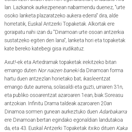
lan. Lazkanok aurkezpenean nabarmendu duenez, "urte
osoko lanketa plazaratzeko aukera ederra" dira, alde
horretatik, Euskal Antzerki Topaketak. Alkortak ere
goraipatu nahi izan du "Dinamoan urte osoan antzerkia
sustatzeko egiten den lana", lanketa hori eta topaketak
kate bereko katebegi gisa irudikatuz.
Axut!-ek eta Artedramak topaketak irekitzeko bitan
emango duten
Nor naizen baneki
da Dinamoan forma
hartu duen antzezlan horietako bat; ikasleentzat
emango dute aurrena, solasaldi eta guzti, urriaren 31n,
eta publiko osoarentzat azaroaren 1ean, biak Soreasu
antzokian. Infinitu Drama taldeak azaroaren 20an
Dinamoa sormen gunean aurkeztuko duen
Adarbakarra
ere Dinamoan bertan egindako egonaldian landutakoa
da, eta 43. Euskal Antzerki Topaketak itxiko dituen
Kaka