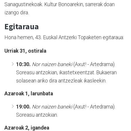
Sanagustinekoak. Kultur Bonoarekin, sarrerak doan
izango dira.
Egitaraua
Hona hemen, 43. Euskal Antzerki Topaketen egitaraua:
Urriak 31, ostirala
10:30.
Nor naizen baneki
(Axut! - Artedrama).
Soreasu antzokian, ikastetxeentzat. Bukaeran
solasean ariko dira antzezleak ikasleekin.
Azaroak 1, larunbata
19:00.
Nor naizen baneki
(Axut! - Artedrama).
Soreasu antzokian.
Azaroak 2, igandea