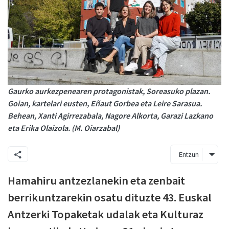
Gaurko aurkezpenearen protagonistak, Soreasuko plazan.
Goian, kartelari eusten, Eñaut Gorbea eta Leire Sarasua.
Behean, Xanti Agirrezabala, Nagore Alkorta, Garazi Lazkano
eta Erika Olaizola. (M. Oiarzabal)
Entzun
Hamahiru antzezlanekin eta zenbait
berrikuntzarekin osatu dituzte 43. Euskal
Antzerki Topaketak udalak eta Kulturaz