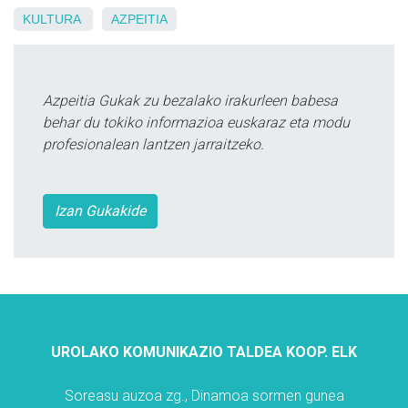
KULTURA
AZPEITIA
Azpeitia Gukak zu bezalako irakurleen babesa
behar du tokiko informazioa euskaraz eta modu
profesionalean lantzen jarraitzeko.
Izan Gukakide
UROLAKO KOMUNIKAZIO TALDEA KOOP. ELK
Soreasu auzoa zg., Dinamoa sormen gunea