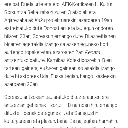
ere bai. Duela urte eta erdi AEK-Korrikaren II. Kultur
Sorkuntza Beka irabazi zuten Olaizolak eta
Agirrezabalak
Kaka
proiektuarekin; azaroaren 19an
estreinatuko dute Donostian, eta lau egun ondoren,
hilaren 23an, Soreasun emango dute. Bi azpeitiarren
bigarren agerraldia izango da azken eguneko hori
aurtengo topaketetan, azaroaren 2an
Renata
antzeztuko baitute, Kamikaz Kolektiboarekin. Bien
tartean, gainera,
Kaka
-ren gainean solasaldia izango
dute bi aktoreek Udal Euskaltegian, hango ikasleekin,
azaroaren 20an.
Soreasu antzokian taularatuko dituzte aurten ere
antzezlan gehienak –zortzi–, Dinamoan hiru emango
dituzte –denak ostegunez–, eta Sanagustin
kulturgunean eta plazan, bana. Baina, egitan, hamahiru