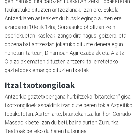
gehi hamabi dira datozen Euskal Antzerki Topaketetan
taularatuko dituzten antzezlanak. Izan ere, Eskola
Antzerkiaren asteak ez du hutsik egingo aurten ere:
azaroaren 10etik 14ra, Soreasuko oholtzan zein
eserlekuetan ikasleak izango dira nagusi goizero, eta
dozena bat antzezlan jokatuko dituzte denera egun
horietan; tartean, Dinamoan Agirrezabalak eta Alaitz
Olaizolak ematen dituzten antzerki tailerretetako
gaztetxoek emango dituzten bostak.
Itzal txotxongiloak
Antzerkia gaztetxoengana hurbiltzeko "bitartekari" gisa,
txotxongiloek aspalditik izan dute beren tokia Azpeitiko
topaketetan. Aurten arte, bitartekaritza lan hori Corrado
Massacik bete izan du beti, baina aurten Zurrunka
Teatroak beteko du haren hutsunea.