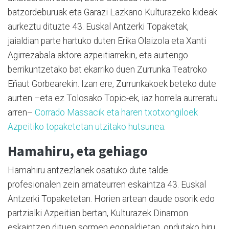
batzordeburuak eta Garazi Lazkano Kulturazeko kideak
aurkeztu dituzte 43. Euskal Antzerki Topaketak,
jaialdian parte hartuko duten Erika Olaizola eta Xanti
Agirrezabala aktore azpeitiarrekin, eta aurtengo
berrikuntzetako bat ekarriko duen Zurrunka Teatroko
Eñaut Gorbearekin. Izan ere, Zurrunkakoek beteko dute
aurten –eta ez Tolosako Topic-ek, iaz horrela aurreratu
arren–
Corrado Massacik eta haren txotxongiloek
Azpeitiko topaketetan utzitako hutsunea
.
Hamahiru, eta gehiago
Hamahiru antzezlanek osatuko dute talde
profesionalen zein amateurren eskaintza 43. Euskal
Antzerki Topaketetan. Horien artean daude osorik edo
partzialki Azpeitian bertan, Kulturazek Dinamon
eskaintzen dituen sormen egonaldietan, ondutako hiru