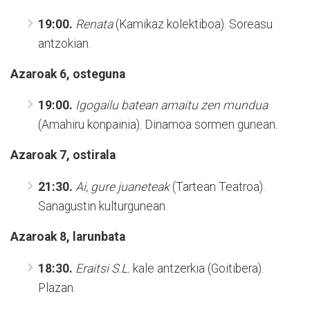
19:00.
Renata
(Kamikaz kolektiboa). Soreasu
antzokian.
Azaroak 6, osteguna
19:00.
Igogailu batean amaitu zen mundua
(Amahiru konpainia). Dinamoa sormen gunean.
Azaroak 7, ostirala
21:30.
Ai, gure juaneteak
(Tartean Teatroa).
Sanagustin kulturgunean.
Azaroak 8, larunbata
18:30.
Eraitsi S.L.
kale antzerkia (Goitibera).
Plazan.