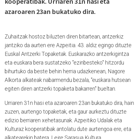
kooperatibak. Urriaren 31n hasi eta
azaroaren 23an bukatuko dira.
Zuhaitzak hostoz biluzten diren bitartean, antzerkiz
jantziko da aurten ere Azpeitia. 43. aldiz egingo dituzte
Euskal Antzerki Topaketak. Euskarazko antzerkigintza
eta euskara bera sustatzeko "ezinbesteko" hitzordu
bihurtuko da beste behin herria udazkenean, Nagore
Alkorta alkateak nabarmendu bezala, "euskara hutsean
egiten diren antzerki topaketa bakarren" bueltan.
Urriaren 31n hasi eta azaroaren 23an bukatuko dira, hain
zuzen, aurtengo topaketak, eta gaur aurkeztu dituzte
edizio berriaren xehetasunak. Azpeitiko Udalak eta
Kulturaz kooperatibak antolatu dute aurtengoa ere, eta
alkatearekin batera, Leire Sarasua Kultura