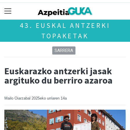
43. EUSKAL ANTZERKI
TOPAKETAK
SARRERA
Euskarazko antzerki jasak
argituko du berriro azaroa
Mailo Oiarzabal
2025eko urriaren 14a