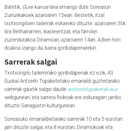
Batetik,
Gure kanoa
lana emango dute Soreasun
Zurrunkakoek azaroaren 15ean. Bestetik, itzal
txotxongiloen tailerrak eskainiko dituzte: azaroaren 3tik
6ra Betharramen, ikasleentzat; eta familiei
zuzendutakoa Dinamoan, azaroaren 14an. Azken hori
doakoa izango da, baina gonbidapenarekin.
Sarrerak salgai
Txotxongilo tailerrerako gonbidapenak ez ezik, 43.
Euskal Antzerki Topaketetako emanaldi guztietarako
sarrerak gaurtik salgai daude
antzerkitopaketak.eus
webgunean, eta sarrera fisikoak ere eskuragarri jarriko
dituzte Sanagustin kulturgunean.
Soreasuko emanaldietarako sarrerak 10 eta 5 eurotan
jarri dituzte salgai; eta 8 eurotan, Dinamokoak eta