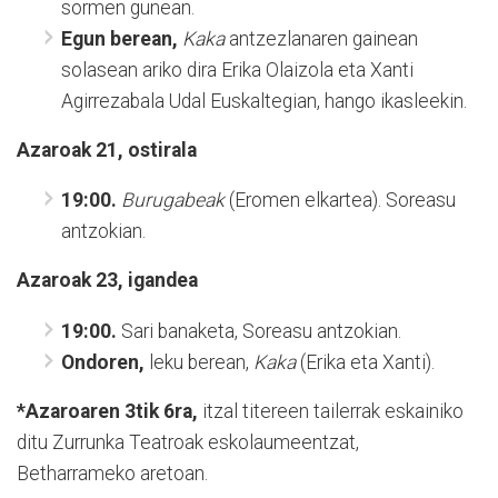
sormen gunean.
Egun berean,
Kaka
antzezlanaren gainean
solasean ariko dira Erika Olaizola eta Xanti
Agirrezabala Udal Euskaltegian, hango ikasleekin.
Azaroak 21, ostirala
19:00.
Burugabeak
(Eromen elkartea). Soreasu
antzokian.
Azaroak 23, igandea
19:00.
Sari banaketa, Soreasu antzokian.
Ondoren,
leku berean,
Kaka
(Erika eta Xanti).
*Azaroaren 3tik 6ra,
itzal titereen tailerrak eskainiko
ditu Zurrunka Teatroak eskolaumeentzat,
Betharrameko aretoan.