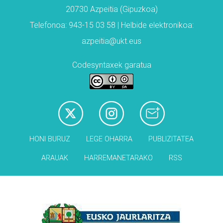
20730 Azpeitia (Gipuzkoa)
Telefonoa: 943-15 03 58 | Helbide elektronikoa:
azpeitia@ukt.eus
Codesyntaxek garatua
HONI BURUZ
LEGE OHARRA
PUBLIZITATEA
ARAUAK
HARREMANETARAKO
RSS
Babesleak