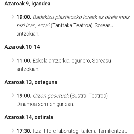
Azaroak 9, igandea
19:00.
Badakizu plastikozko loreak ez direla inoiz
bizi izan, ezta?
(Tanttaka Teatroa). Soreasu
antzokian.
Azaroak 10-14
11:00.
Eskola antzerkia, egunero, Soreasu
antzokian.
Azaroak 13, osteguna
19:00.
Gizon gosetuak
(Sustrai Teatroa).
Dinamoa sormen gunean.
Azaroak 14, ostirala
17:30.
Itzal titere laborategi-tailerra, familientzat,