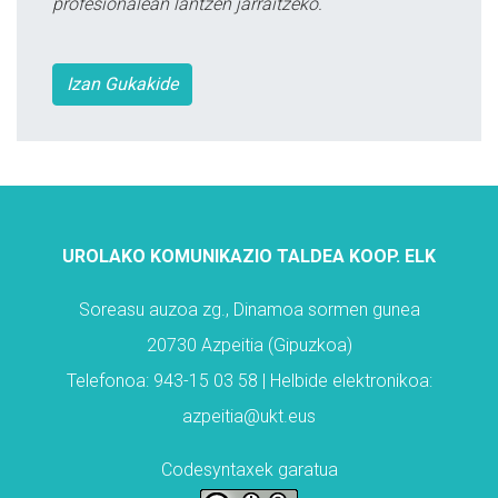
profesionalean lantzen jarraitzeko.
Izan Gukakide
UROLAKO KOMUNIKAZIO TALDEA KOOP. ELK
Soreasu auzoa zg., Dinamoa sormen gunea
20730 Azpeitia (Gipuzkoa)
Telefonoa: 943-15 03 58 | Helbide elektronikoa:
azpeitia@ukt.eus
Codesyntaxek garatua