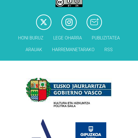
HONI BURUZ
LEGE OHARRA
PUBLIZITATEA
ARAUAK
HARREMANETARAKO
RSS
Babesleak