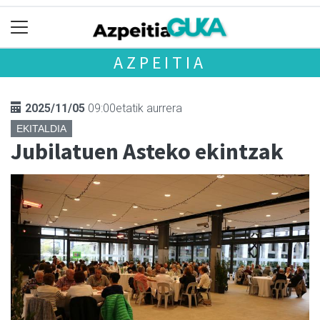
AZPEITIA
2025/11/05
09:00etatik aurrera
EKITALDIA
Jubilatuen Asteko ekintzak