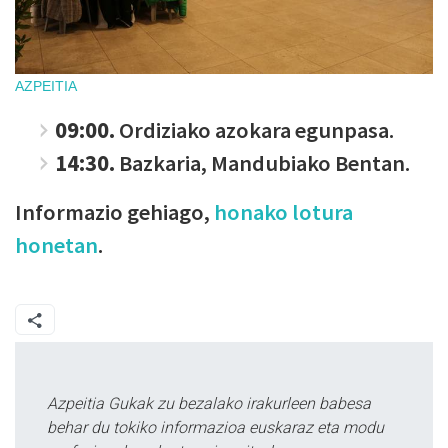
AZPEITIA
09:00.
Ordiziako azokara egunpasa.
14:30.
Bazkaria, Mandubiako Bentan.
Informazio gehiago,
honako lotura
honetan
.
Azpeitia Gukak zu bezalako irakurleen babesa
behar du tokiko informazioa euskaraz eta modu