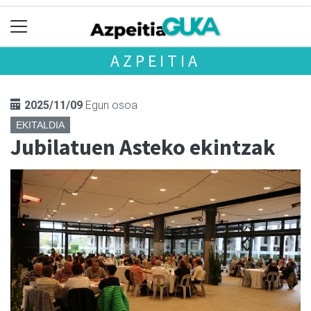
AZPEITIA
2025/11/09
Egun osoa
EKITALDIA
Jubilatuen Asteko ekintzak