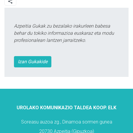
Azpeitia Gukak zu bezalako irakurleen babesa
behar du tokiko informazioa euskaraz eta modu
profesionalean lantzen jarraitzeko.
Izan Gukakide
UROLAKO KOMUNIKAZIO TALDEA KOOP. ELK
Soreasu auzoa zg., Dinamoa sormen gunea
20730 Azpeitia (Gipuzkoa)