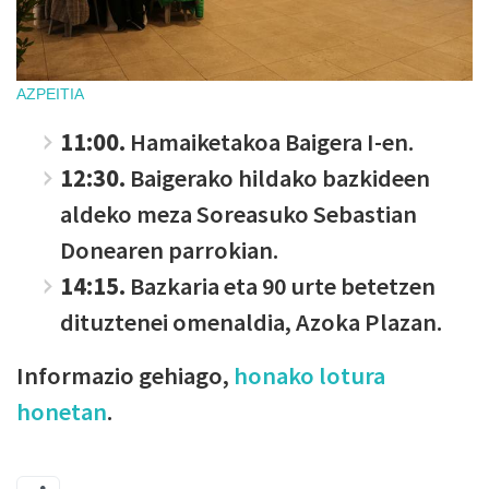
AZPEITIA
11:00.
Hamaiketakoa Baigera I-en.
12:30.
Baigerako hildako bazkideen
aldeko meza Soreasuko Sebastian
Donearen parrokian.
14:15.
Bazkaria eta 90 urte betetzen
dituztenei omenaldia, Azoka Plazan.
Informazio gehiago,
honako lotura
honetan
.