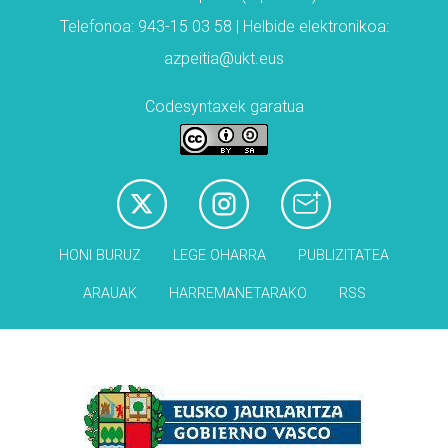
Telefonoa: 943-15 03 58 | Helbide elektronikoa:
azpeitia@ukt.eus
Codesyntaxek garatua
HONI BURUZ
LEGE OHARRA
PUBLIZITATEA
ARAUAK
HARREMANETARAKO
RSS
Babesleak